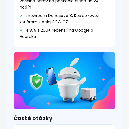
väčšina opráv na počkanie alebo do 24
hodín
showroom Dénešova 8, Košice · zvoz
kuriérom z celej SK & CZ
4,8/5 z 200+ recenzií na Google a
Heureka
Časté otázky