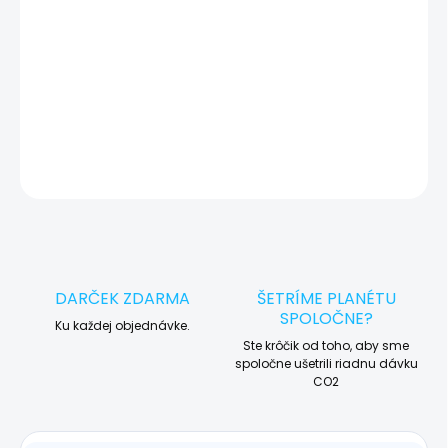
🛠️ Pre objednávku servisu na diaľku pridajte tento produkt do
košíka a dokončite objednávku. Následne vás obratom
kontaktujeme ohľadom vyzdvihnutia vášho zariadenia.
DETAILNÉ INFORMÁCIE
OPÝTAŤ SA
STRÁŽIŤ
DARČEK ZDARMA
ŠETRÍME PLANÉTU
SPOLOČNE?
Ku každej objednávke.
Ste krôčik od toho, aby sme
spoločne ušetrili riadnu dávku
CO2