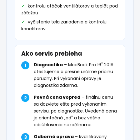
kontrolu otáčok ventilátorov a teplôt pod
záťažou
vyčistenie tela zariadenia a kontrolu
konektorov
Ako servis prebieha
Diagnostika
– MacBook Pro 16" 2019
otestujeme a presne určíme príčinu
poruchy. Pri vykonaní opravy je
diagnostika zdarma.
Pevná cena vopred
– finálnu cenu
sa dozviete ešte pred vykonaním
servisu, po diagnostike. Uvedená cena
je orientačná „od" a bez vášho
odsúhlasenia nezačíname.
Odborná oprava
– kvalifikovaný