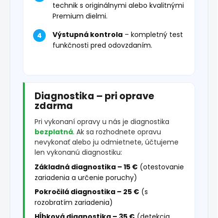
technik s originálnymi alebo kvalitnými
Premium dielmi.
Výstupná kontrola
– kompletný test
funkčnosti pred odovzdaním.
Diagnostika – pri oprave
zdarma
Pri vykonaní opravy u nás je diagnostika
bezplatná
. Ak sa rozhodnete opravu
nevykonať alebo ju odmietnete, účtujeme
len vykonanú diagnostiku:
Základná diagnostika – 15 €
(otestovanie
zariadenia a určenie poruchy)
Pokročilá diagnostika – 25 €
(s
rozobratím zariadenia)
Hĺbková diagnostika – 35 €
(detekcia