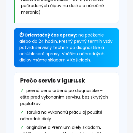
poškodených čipov na doske a náročné
merania)
⏱ Orientačný čas opravy:
na počkanie
alebo do 24 hodín. Presný pevný termín vždy
potvrdí servisný technik po diagnostike a
odsúhlasení opravy. Väčšinu náhradných
dielov máme skladom v Košiciach.
Prečo servis v iguru.sk
pevná cena určená po diagnostike –
ešte pred vykonaním servisu, bez skrytých
poplatkov
záruka na vykonanú prácu aj použité
náhradné diely
originálne a Premium diely skladom,