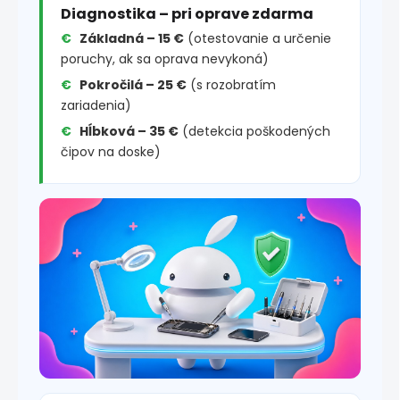
Diagnostika – pri oprave zdarma
Základná – 15 €
(otestovanie a určenie
poruchy, ak sa oprava nevykoná)
Pokročilá – 25 €
(s rozobratím
zariadenia)
Hĺbková – 35 €
(detekcia poškodených
čipov na doske)