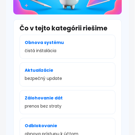
Čo v tejto kategórii riešime
Obnova systému
čistá inštalácia
Aktualizácie
bezpečný update
Zálohovanie dát
prenos bez straty
Odblokovanie
obnova prístupu k účtom