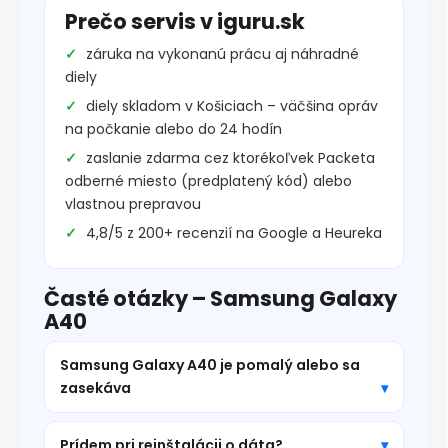
Prečo servis v iguru.sk
záruka na vykonanú prácu aj náhradné
diely
diely skladom v Košiciach – väčšina opráv
na počkanie alebo do 24 hodín
zaslanie zdarma cez ktorékoľvek Packeta
odberné miesto (predplatený kód) alebo
vlastnou prepravou
4,8/5 z 200+ recenzií na Google a Heureka
Časté otázky – Samsung Galaxy
A40
Samsung Galaxy A40 je pomalý alebo sa
zasekáva
Prídem pri reinštalácii o dáta?