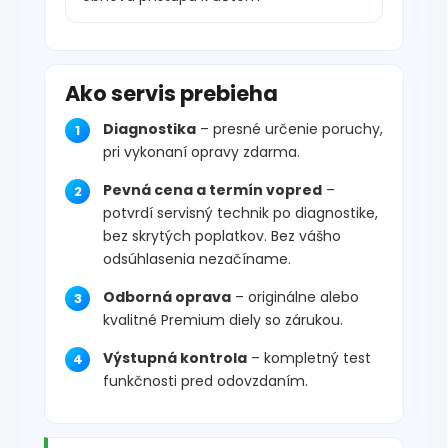
Ako servis prebieha
Diagnostika
– presné určenie poruchy,
pri vykonaní opravy zdarma.
Pevná cena a termín vopred
–
potvrdí servisný technik po diagnostike,
bez skrytých poplatkov. Bez vášho
odsúhlasenia nezačíname.
Odborná oprava
– originálne alebo
kvalitné Premium diely so zárukou.
Výstupná kontrola
– kompletný test
funkčnosti pred odovzdaním.