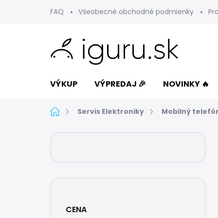
Prejsť
FAQ
Všeobecné obchodné podmienky
Pr
na
obsah
VÝKUP
VÝPREDAJ 🎉
NOVINKY 🔥
Domov
Servis Elektroniky
Mobilný telefó
B
o
č
n
ý
p
a
CENA
n