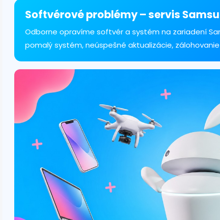
á
d
Softvérové problémy – servis Samsu
a
c
Odborne opravíme softvér a systém na zariadení Sam
i
pomalý systém, neúspešné aktualizácie, zálohovanie
e
p
r
v
k
y
v
ý
p
i
s
u