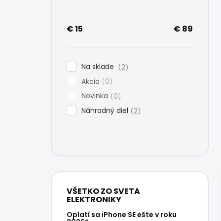
e
l
€
15
€
89
Na sklade
2
Akcia
0
Novinka
0
Náhradný diel
2
VŠETKO ZO SVETA
ELEKTRONIKY
Oplatí sa iPhone SE ešte v roku