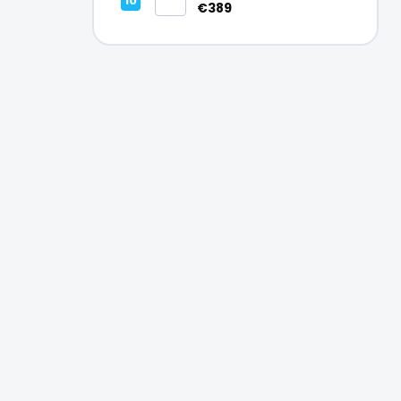
Vynikajúci – A
€389