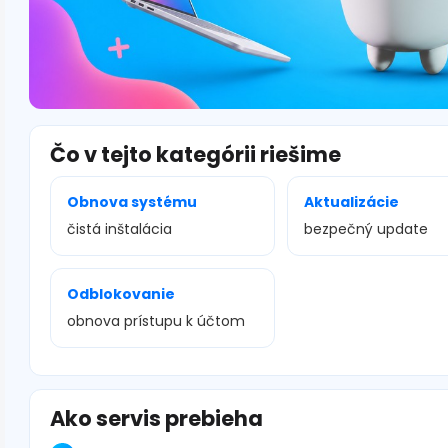
Čo v tejto kategórii riešime
Obnova systému
Aktualizácie
čistá inštalácia
bezpečný update
Odblokovanie
obnova prístupu k účtom
Ako servis prebieha