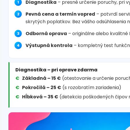
Diagnostika
– presné určenie poruchy, pri 
Pevná cena a termín vopred
– potvrdí servi
skrytých poplatkov. Bez vášho odsúhlasenia 
Odborná oprava
– originálne alebo kvalitné
Výstupná kontrola
– kompletný test funkčn
Diagnostika – pri oprave zdarma
Základná – 15 €
(otestovanie a určenie poruc
Pokročilá – 25 €
(s rozobratím zariadenia)
Hĺbková – 35 €
(detekcia poškodených čipov 