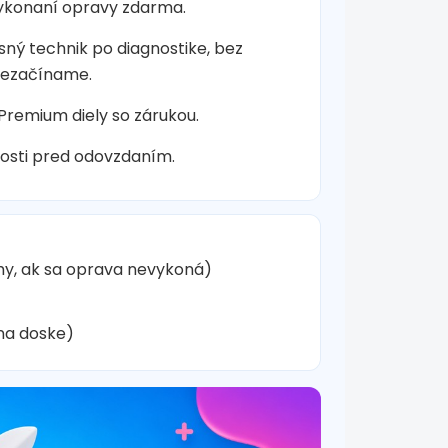
vykonaní opravy zdarma.
sný technik po diagnostike, bez
nezačíname.
 Premium diely so zárukou.
osti pred odovzdaním.
hy, ak sa oprava nevykoná)
na doske)