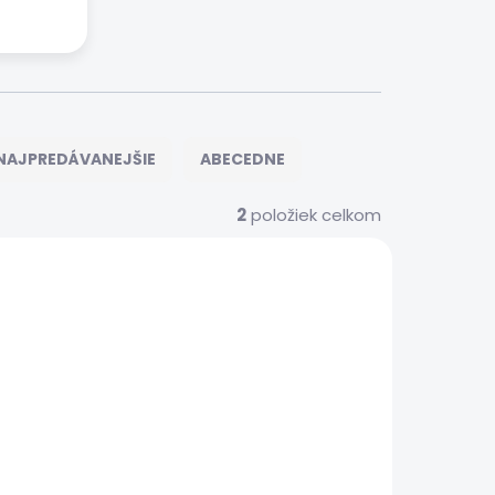
NAJPREDÁVANEJŠIE
ABECEDNE
2
položiek celkom
S0247
 SERVIS