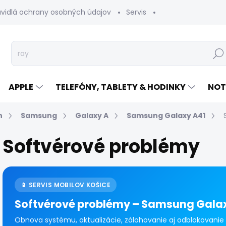
avidlá ochrany osobných údajov
Servis
Vrátenie tovaru
Hľad
APPLE
TELEFÓNY, TABLETY & HODINKY
NOT
n
Samsung
Galaxy A
Samsung Galaxy A41
Softvérové problémy
📱 SERVIS MOBILOV KOŠICE
Softvérové problémy – Samsung Gala
Obnova systému, aktualizácie, zálohovanie aj odblokovanie 