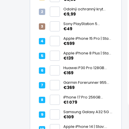
displej
Odolný ochranný kryt
transparentný
€9,99
Sony PlayStation 5
DualSense bezdrôtový
€49
ovládač, White | Stav:
Vynikajúci – A
Apple iPhone 15 Pro | Stav:
Vynikajúci – A
€599
Apple iPhone 8 Plus | Stav:
Vynikajúci – A
€139
Huawei P30 Pro 128GB
Black, Kirin 980, Leica 40
€169
Mpx + 5× optický zoom,
6,47" OLED, IP68 | Stav:
Garmin Forerunner 955
Vynikajúci – A
Black, multisport GPS
€369
hodinky, mapy, AMOLED,
batéria 15 dní, ECG,
iPhone 17 Pro 256GB
ClimbPro
Cosmic Orange | Stav:
€1 079
Ako nový – A+
Samsung Galaxy A32 5G |
Stav: Vynikajúci – A
€109
Apple iPhone 14 | Stav: