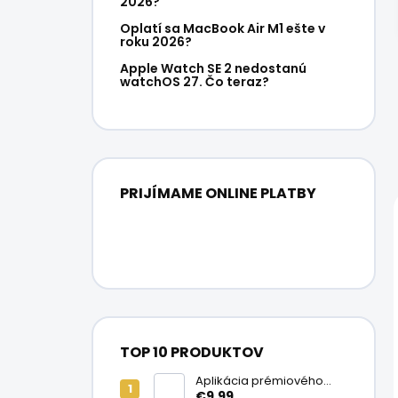
2026?
Oplatí sa MacBook Air M1 ešte v
roku 2026?
Apple Watch SE 2 nedostanú
watchOS 27. Čo teraz?
PRIJÍMAME ONLINE PLATBY
TOP 10 PRODUKTOV
Aplikácia prémiového
ochranného skla na
€9,99