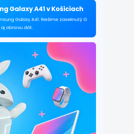
ng Galaxy A41 v Košiciach
sung Galaxy A41. Riešime zaseknutý či
 aj obnovu dát.