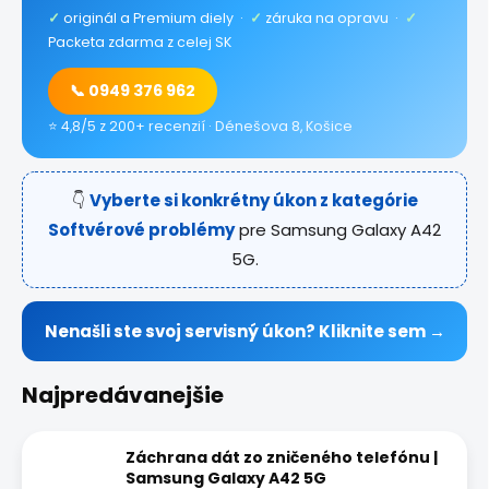
✓
originál a Premium diely ·
✓
záruka na opravu ·
✓
Packeta zdarma z celej SK
📞 0949 376 962
⭐ 4,8/5 z 200+ recenzií · Dénešova 8, Košice
👇
Vyberte si konkrétny úkon z kategórie
Softvérové problémy
pre Samsung Galaxy A42
5G.
Nenašli ste svoj servisný úkon? Kliknite sem →
Najpredávanejšie
Záchrana dát zo zničeného telefónu |
Samsung Galaxy A42 5G