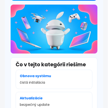
i
s
u
Čo v tejto kategórii riešime
Obnova systému
čistá inštalácia
Aktualizácie
bezpečný update