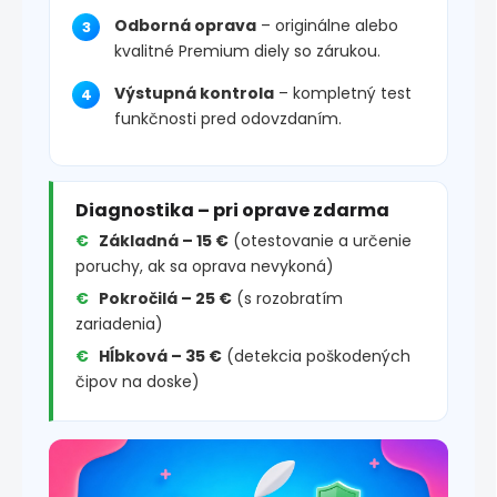
Odborná oprava
– originálne alebo
kvalitné Premium diely so zárukou.
Výstupná kontrola
– kompletný test
funkčnosti pred odovzdaním.
Diagnostika – pri oprave zdarma
Základná – 15 €
(otestovanie a určenie
poruchy, ak sa oprava nevykoná)
Pokročilá – 25 €
(s rozobratím
zariadenia)
Hĺbková – 35 €
(detekcia poškodených
čipov na doske)