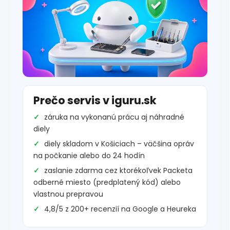
Prečo servis v iguru.sk
záruka na vykonanú prácu aj náhradné
diely
diely skladom v Košiciach – väčšina opráv
na počkanie alebo do 24 hodín
zaslanie zdarma cez ktorékoľvek Packeta
odberné miesto (predplatený kód) alebo
vlastnou prepravou
4,8/5 z 200+ recenzií na Google a Heureka