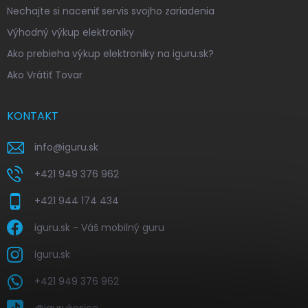
Nechajte si naceniť servis svojho zariadenia
Výhodný výkup elektroniky
Ako prebieha výkup elektroniky na iguru.sk?
Ako Vrátiť Tovar
KONTAKT
info
@
iguru.sk
+421 949 376 962
+421 944 174 434
iguru.sk - Váš mobilný guru
iguru.sk
+421 949 376 962