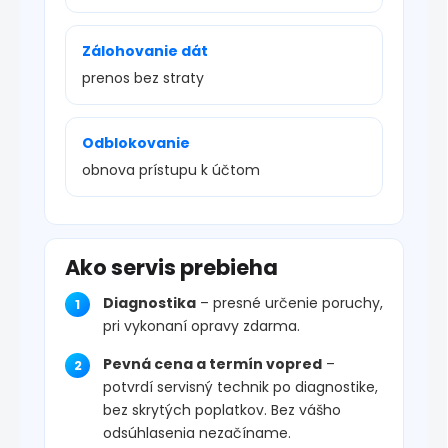
Zálohovanie dát
prenos bez straty
Odblokovanie
obnova prístupu k účtom
Ako servis prebieha
Diagnostika
– presné určenie poruchy,
pri vykonaní opravy zdarma.
Pevná cena a termín vopred
–
potvrdí servisný technik po diagnostike,
bez skrytých poplatkov. Bez vášho
odsúhlasenia nezačíname.