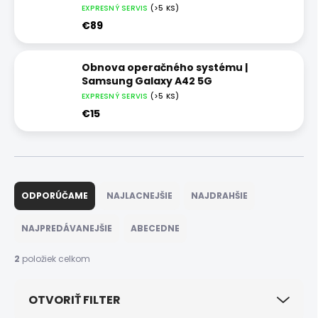
EXPRESNÝ SERVIS
(>5 KS)
€89
Obnova operačného systému |
Samsung Galaxy A42 5G
EXPRESNÝ SERVIS
(>5 KS)
€15
R
a
ODPORÚČAME
NAJLACNEJŠIE
NAJDRAHŠIE
d
e
NAJPREDÁVANEJŠIE
ABECEDNE
n
i
2
položiek celkom
e
p
OTVORIŤ FILTER
r