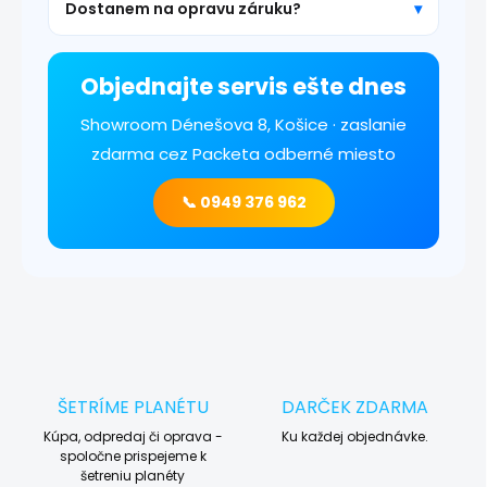
Dostanem na opravu záruku?
Objednajte servis ešte dnes
Showroom Dénešova 8, Košice · zaslanie
zdarma cez Packeta odberné miesto
📞 0949 376 962
ŠETRÍME PLANÉTU
DARČEK ZDARMA
Kúpa, odpredaj či oprava -
Ku každej objednávke.
spoločne prispejeme k
šetreniu planéty