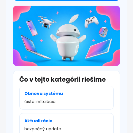
i
s
u
Čo v tejto kategórii riešime
Obnova systému
čistá inštalácia
Aktualizácie
bezpečný update