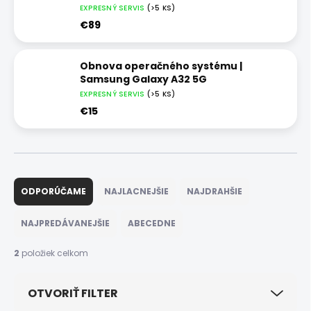
EXPRESNÝ SERVIS
(>5 KS)
€89
Obnova operačného systému |
Samsung Galaxy A32 5G
EXPRESNÝ SERVIS
(>5 KS)
€15
R
a
ODPORÚČAME
NAJLACNEJŠIE
NAJDRAHŠIE
d
e
NAJPREDÁVANEJŠIE
ABECEDNE
n
i
2
položiek celkom
e
p
OTVORIŤ FILTER
r