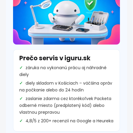
Prečo servis v iguru.sk
záruka na vykonanú prácu aj náhradné
diely
diely skladom v Košiciach – väčšina opráv
na počkanie alebo do 24 hodín
zaslanie zdarma cez ktorékoľvek Packeta
odberné miesto (predplatený kód) alebo
vlastnou prepravou
4,8/5 z 200+ recenzií na Google a Heureka