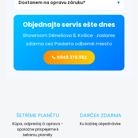
Dostanem na opravu záruku?
Objednajte servis ešte dnes
Showroom Dénešova 8, Košice · zaslanie
zdarma cez Packeta odberné miesto
📞 0949 376 962
ŠETRÍME PLANÉTU
DARČEK ZDARMA
Kúpa, odpredaj či oprava -
Ku každej objednávke.
spoločne prispejeme k
šetreniu planéty