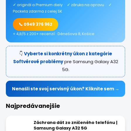
✓
originál a Premium diely ·
✓
záruka na opravu ·
✓
Packeta zdarma z celej SK
📞 0949 376 962
⭐ 4,8/5 z 200+ recenzií · Dénešova 8, Košice
👇
Vyberte si konkrétny úkon z kategórie
Softvérové problémy
pre Samsung Galaxy A32
5G.
Nenašli ste svoj servisný úkon? Kliknite sem →
Najpredávanejšie
Záchrana dát zo zničeného telefónu |
Samsung Galaxy A32 5G