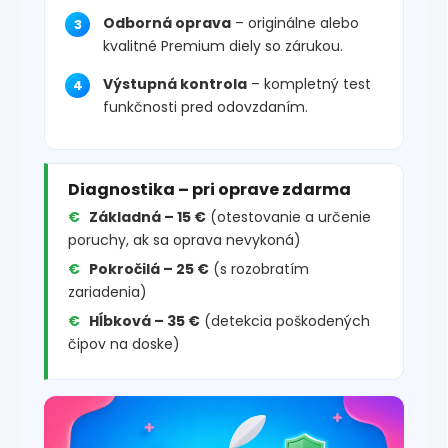
Odborná oprava
– originálne alebo
kvalitné Premium diely so zárukou.
Výstupná kontrola
– kompletný test
funkčnosti pred odovzdaním.
Diagnostika – pri oprave zdarma
Základná – 15 €
(otestovanie a určenie
poruchy, ak sa oprava nevykoná)
Pokročilá – 25 €
(s rozobratím
zariadenia)
Hĺbková – 35 €
(detekcia poškodených
čipov na doske)