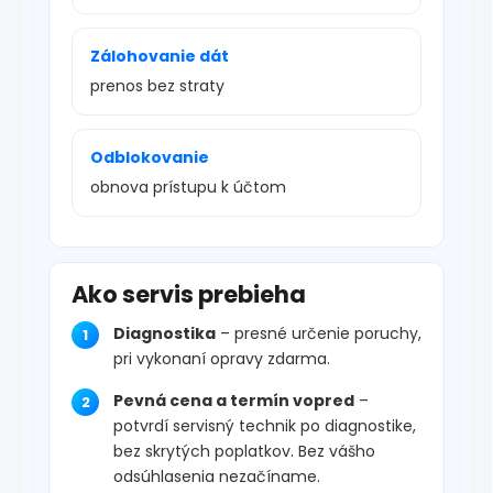
Zálohovanie dát
prenos bez straty
Odblokovanie
obnova prístupu k účtom
Ako servis prebieha
Diagnostika
– presné určenie poruchy,
pri vykonaní opravy zdarma.
Pevná cena a termín vopred
–
potvrdí servisný technik po diagnostike,
bez skrytých poplatkov. Bez vášho
odsúhlasenia nezačíname.