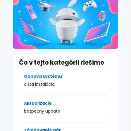
s
u
Čo v tejto kategórii riešime
Obnova systému
čistá inštalácia
Aktualizácie
bezpečný update
Zálohovanie dát