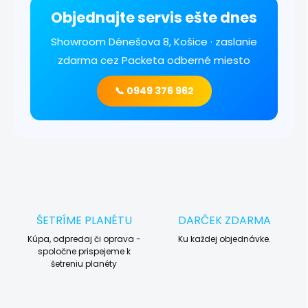
Objednajte servis ešte dnes
Showroom Dénešova 8, Košice · zaslanie
zdarma cez Packeta odberné miesto
📞 0949 376 962
ŠETRÍME PLANÉTU
DARČEK ZDARMA
Kúpa, odpredaj či oprava -
Ku každej objednávke.
spoločne prispejeme k
šetreniu planéty