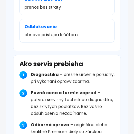
prenos bez straty
Odblokovanie
obnova prístupu k účtom
Ako servis prebieha
Diagnostika
– presné určenie poruchy,
pri vykonaní opravy zdarma.
Pevná cena a termín vopred
–
potvrdí servisný technik po diagnostike,
bez skrytých poplatkov. Bez vášho
odsúhlasenia nezačíname.
Odborná oprava
– originálne alebo
kvalitné Premium diely so zárukou.