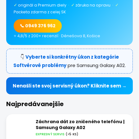
✓
originál a Premium diely ·
✓
záruka na opravu ·
✓
Packeta zdarma z celej SK
📞 0949 376 962
⭐ 4,8/5 z 200+ recenzií · Dénešova 8, Košice
👇
Vyberte si konkrétny úkon z kategórie
Softvérové problémy
pre Samsung Galaxy A02.
Nenašli ste svoj servisný úkon? Kliknite sem →
Najpredávanejšie
Záchrana dát zo zničeného telefónu |
Samsung Galaxy A02
EXPRESNÝ SERVIS
(>5 KS)