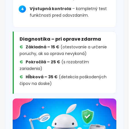
Výstupná kontrola
– kompletný test
funkčnosti pred odovzdaním.
Diagnostika – pri oprave zdarma
Základná – 15 €
(otestovanie a určenie
poruchy, ak sa oprava nevykoná)
Pokročilá – 25 €
(s rozobratím
zariadenia)
Hĺbková – 35 €
(detekcia poškodených
čipov na doske)