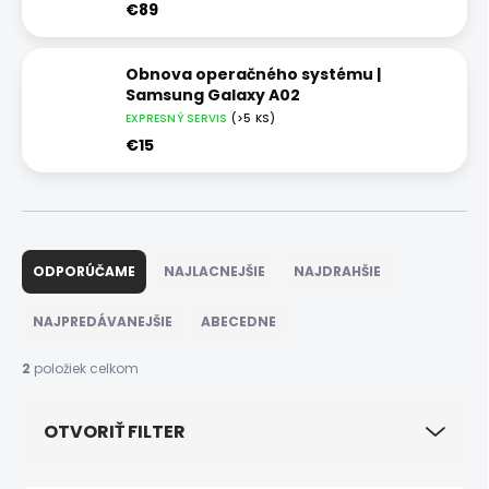
€89
Obnova operačného systému |
Samsung Galaxy A02
EXPRESNÝ SERVIS
(>5 KS)
€15
R
a
ODPORÚČAME
NAJLACNEJŠIE
NAJDRAHŠIE
d
e
NAJPREDÁVANEJŠIE
ABECEDNE
n
i
2
položiek celkom
e
p
OTVORIŤ FILTER
r
o
d