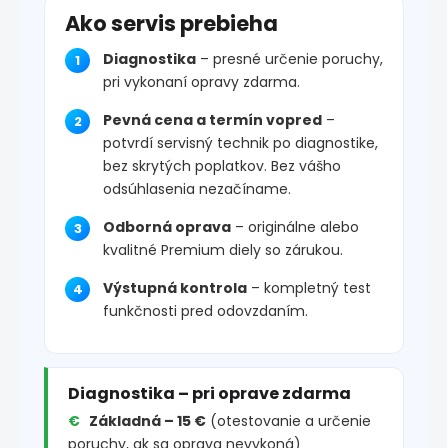
Ako servis prebieha
Diagnostika
– presné určenie poruchy,
pri vykonaní opravy zdarma.
Pevná cena a termín vopred
–
potvrdí servisný technik po diagnostike,
bez skrytých poplatkov. Bez vášho
odsúhlasenia nezačíname.
Odborná oprava
– originálne alebo
kvalitné Premium diely so zárukou.
Výstupná kontrola
– kompletný test
funkčnosti pred odovzdaním.
Diagnostika – pri oprave zdarma
Základná – 15 €
(otestovanie a určenie
poruchy, ak sa oprava nevykoná)