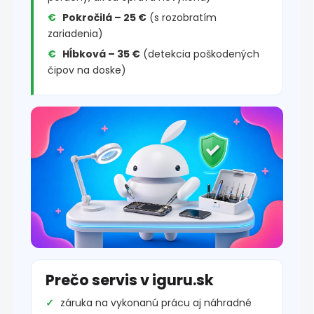
Pokročilá – 25 €
(s rozobratím
zariadenia)
Hĺbková – 35 €
(detekcia poškodených
čipov na doske)
Prečo servis v iguru.sk
záruka na vykonanú prácu aj náhradné