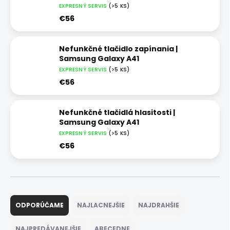
EXPRESNÝ SERVIS
(>5 KS)
€56
Nefunkčné tlačidlo zapínania |
Samsung Galaxy A41
EXPRESNÝ SERVIS
(>5 KS)
€56
Nefunkčné tlačidlá hlasitosti |
Samsung Galaxy A41
EXPRESNÝ SERVIS
(>5 KS)
€56
R
a
ODPORÚČAME
NAJLACNEJŠIE
NAJDRAHŠIE
d
e
NAJPREDÁVANEJŠIE
ABECEDNE