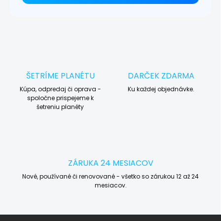
ŠETRÍME PLANÉTU
DARČEK ZDARMA
Kúpa, odpredaj či oprava -
Ku každej objednávke.
spoločne prispejeme k
šetreniu planéty
ZÁRUKA 24 MESIACOV
Nové, používané či renovované - všetko so zárukou 12 až 24
mesiacov.
Z