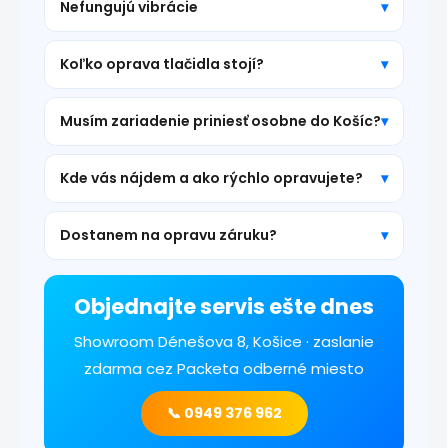
Nefungujú vibrácie
Koľko oprava tlačidla stojí?
Musím zariadenie priniesť osobne do Košíc?
Kde vás nájdem a ako rýchlo opravujete?
Dostanem na opravu záruku?
Objednajte servis ešte dnes
Showroom Dénešova 8, Košice · zaslanie
zdarma cez Packeta odberné miesto
📞 0949 376 962