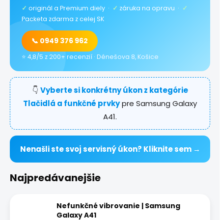
✓
originál a Premium diely ·
✓
záruka na opravu ·
✓
Packeta zdarma z celej SK
📞 0949 376 962
⭐ 4,8/5 z 200+ recenzií · Dénešova 8, Košice
👇
Vyberte si konkrétny úkon z kategórie
Tlačidlá a funkčné prvky
pre Samsung Galaxy
A41.
Nenašli ste svoj servisný úkon? Kliknite sem →
Najpredávanejšie
Nefunkčné vibrovanie | Samsung
Galaxy A41