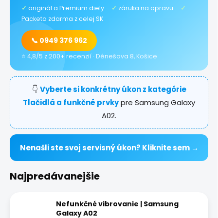
✓
originál a Premium diely ·
✓
záruka na opravu ·
✓
Packeta zdarma z celej SK
📞 0949 376 962
⭐ 4,8/5 z 200+ recenzií · Dénešova 8, Košice
👇
Vyberte si konkrétny úkon z kategórie
Tlačidlá a funkčné prvky
pre Samsung Galaxy
A02.
Nenašli ste svoj servisný úkon? Kliknite sem →
Najpredávanejšie
Nefunkčné vibrovanie | Samsung
Galaxy A02