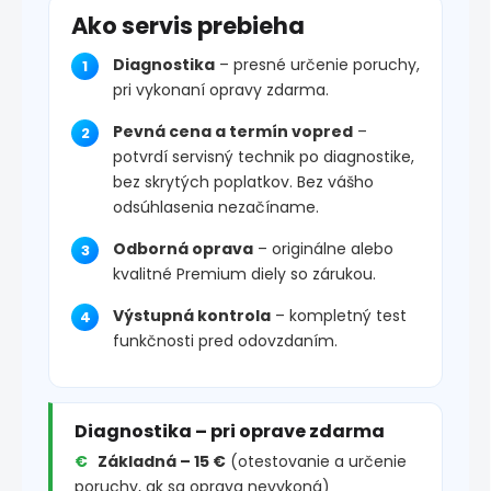
Ako servis prebieha
Diagnostika
– presné určenie poruchy,
pri vykonaní opravy zdarma.
Pevná cena a termín vopred
–
potvrdí servisný technik po diagnostike,
bez skrytých poplatkov. Bez vášho
odsúhlasenia nezačíname.
Odborná oprava
– originálne alebo
kvalitné Premium diely so zárukou.
Výstupná kontrola
– kompletný test
funkčnosti pred odovzdaním.
Diagnostika – pri oprave zdarma
Základná – 15 €
(otestovanie a určenie
poruchy, ak sa oprava nevykoná)