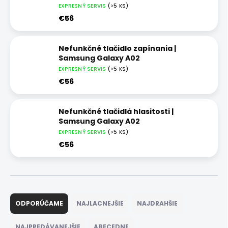
EXPRESNÝ SERVIS
(>5 KS)
€56
Nefunkčné tlačidlo zapínania |
Samsung Galaxy A02
EXPRESNÝ SERVIS
(>5 KS)
€56
Nefunkčné tlačidlá hlasitosti |
Samsung Galaxy A02
EXPRESNÝ SERVIS
(>5 KS)
€56
R
a
ODPORÚČAME
NAJLACNEJŠIE
NAJDRAHŠIE
d
e
NAJPREDÁVANEJŠIE
ABECEDNE