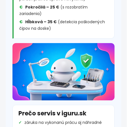
Pokročilá – 25 €
(s rozobratím
zariadenia)
Hĺbková – 35 €
(detekcia poškodených
čipov na doske)
Prečo servis v iguru.sk
záruka na vykonanú prácu aj náhradné