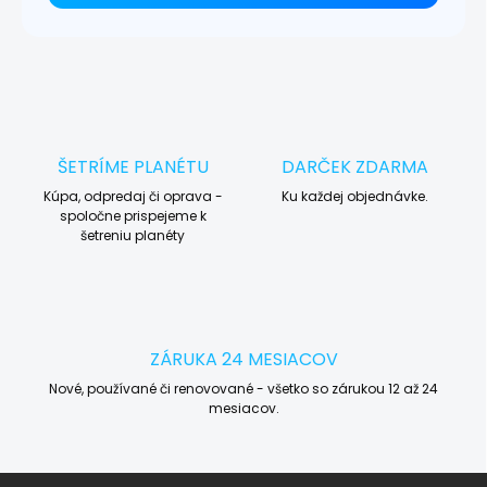
ŠETRÍME PLANÉTU
DARČEK ZDARMA
Kúpa, odpredaj či oprava -
Ku každej objednávke.
spoločne prispejeme k
šetreniu planéty
ZÁRUKA 24 MESIACOV
Nové, používané či renovované - všetko so zárukou 12 až 24
mesiacov.
Z