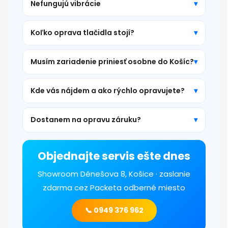
Nefungujú vibrácie
Koľko oprava tlačidla stojí?
Musím zariadenie priniesť osobne do Košíc?
Kde vás nájdem a ako rýchlo opravujete?
Dostanem na opravu záruku?
Objednajte servis ešte dnes
Showroom Dénešova 8, Košice · zaslanie
zdarma cez Packeta odberné miesto
📞 0949 376 962