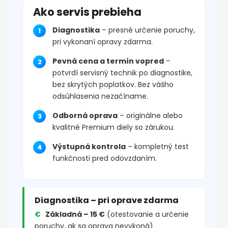
Ako servis prebieha
Diagnostika
– presné určenie poruchy,
pri vykonaní opravy zdarma.
Pevná cena a termín vopred
–
potvrdí servisný technik po diagnostike,
bez skrytých poplatkov. Bez vášho
odsúhlasenia nezačíname.
Odborná oprava
– originálne alebo
kvalitné Premium diely so zárukou.
Výstupná kontrola
– kompletný test
funkčnosti pred odovzdaním.
Diagnostika – pri oprave zdarma
Základná – 15 €
(otestovanie a určenie
poruchy, ak sa oprava nevykoná)