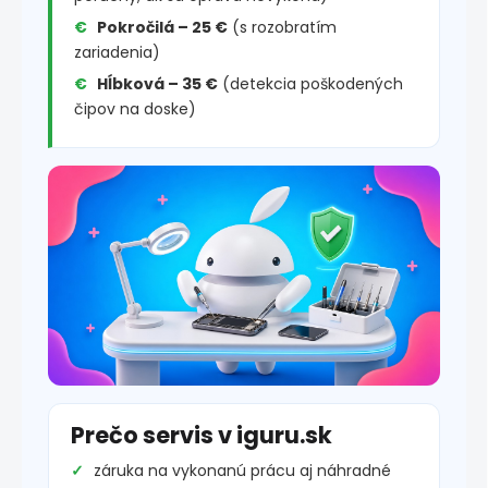
Pokročilá – 25 €
(s rozobratím
zariadenia)
Hĺbková – 35 €
(detekcia poškodených
čipov na doske)
Prečo servis v iguru.sk
záruka na vykonanú prácu aj náhradné