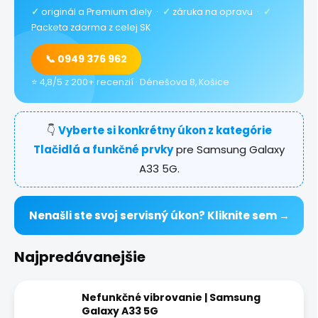
✓
originál a Premium diely ·
✓
záruka na opravu ·
✓
Packeta zdarma z celej SK
📞 0949 376 962
⭐ 4,8/5 z 200+ recenzií · Dénešova 8, Košice
👇
Vyberte si konkrétny úkon z kategórie
Tlačidlá a funkčné prvky
pre Samsung Galaxy
A33 5G.
Nenašli ste svoj servisný úkon? Kliknite sem →
Najpredávanejšie
Nefunkčné vibrovanie | Samsung
Galaxy A33 5G