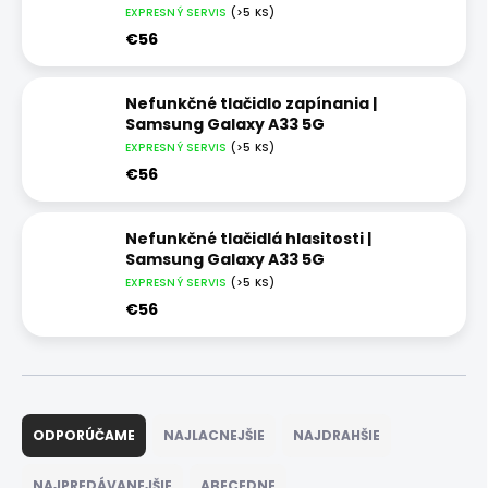
EXPRESNÝ SERVIS
(>5 KS)
€56
Nefunkčné tlačidlo zapínania |
Samsung Galaxy A33 5G
EXPRESNÝ SERVIS
(>5 KS)
€56
Nefunkčné tlačidlá hlasitosti |
Samsung Galaxy A33 5G
EXPRESNÝ SERVIS
(>5 KS)
€56
R
a
ODPORÚČAME
NAJLACNEJŠIE
NAJDRAHŠIE
d
e
NAJPREDÁVANEJŠIE
ABECEDNE