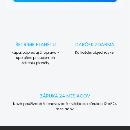
ŠETRÍME PLANÉTU
DARČEK ZDARMA
Kúpa, odpredaj či oprava -
Ku každej objednávke.
spoločne prispejeme k
šetreniu planéty
ZÁRUKA 24 MESIACOV
Nové, používané či renovované - všetko so zárukou 12 až 24
mesiacov.
Z