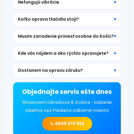
Nefungujú vibrácie
Koľko oprava tlačidla stojí?
Musím zariadenie priniesť osobne do Košíc?
Kde vás nájdem a ako rýchlo opravujete?
Dostanem na opravu záruku?
Objednajte servis ešte dnes
Showroom Dénešova 8, Košice · zaslanie
zdarma cez Packeta odberné miesto
📞 0949 376 962