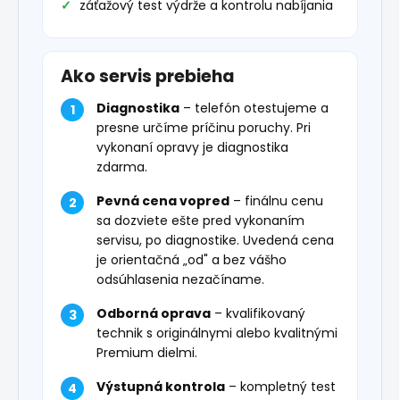
záťažový test výdrže a kontrolu nabíjania
Ako servis prebieha
Diagnostika
– telefón otestujeme a
presne určíme príčinu poruchy. Pri
vykonaní opravy je diagnostika
zdarma.
Pevná cena vopred
– finálnu cenu
sa dozviete ešte pred vykonaním
servisu, po diagnostike. Uvedená cena
je orientačná „od" a bez vášho
odsúhlasenia nezačíname.
Odborná oprava
– kvalifikovaný
technik s originálnymi alebo kvalitnými
Premium dielmi.
Výstupná kontrola
– kompletný test