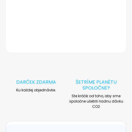
🛠️ Pre objednávku servisu na diaľku pridajte tento produkt do
košíka a dokončite objednávku. Následne vás obratom
kontaktujeme ohľadom vyzdvihnutia vášho zariadenia.
DETAILNÉ INFORMÁCIE
OPÝTAŤ SA
STRÁŽIŤ
DARČEK ZDARMA
ŠETRÍME PLANÉTU
SPOLOČNE?
Ku každej objednávke.
Ste krôčik od toho, aby sme
spoločne ušetrili riadnu dávku
CO2