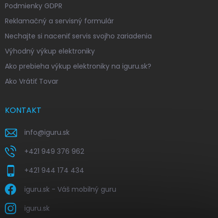
Podmienky GDPR
Reklamačný a servisný formulár
Nechajte si naceniť servis svojho zariadenia
Výhodný výkup elektroniky
Ako prebieha výkup elektroniky na iguru.sk?
Ako Vrátiť Tovar
KONTAKT
info
@
iguru.sk
+421 949 376 962
+421 944 174 434
iguru.sk - Váš mobilný guru
iguru.sk