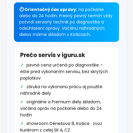
⏱ Orientačný čas opravy:
na počkanie
alebo do 24 hodín. Presný pevný termín vždy
potvrdí servisný technik po diagnostike a
odsúhlasení opravy. Väčšinu náhradných
dielov máme skladom v Košiciach.
Prečo servis v iguru.sk
pevná cena určená po diagnostike –
ešte pred vykonaním servisu, bez skrytých
poplatkov
záruka na vykonanú prácu aj použité
náhradné diely
originálne a Premium diely skladom,
väčšina opráv na počkanie alebo do 24
hodín
showroom Dénešova 8, Košice · zvoz
kuriérom z celej SK & CZ