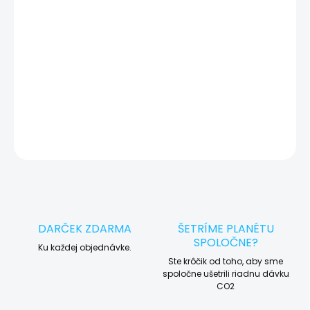
okamžite po diagnostike kontaktujeme s potvrdením.
🛠️ Pre objednávku servisu na diaľku pridajte tento produkt do
košíka a dokončite objednávku. Následne vás obratom
kontaktujeme ohľadom vyzdvihnutia vášho zariadenia.
DETAILNÉ INFORMÁCIE
OPÝTAŤ SA
STRÁŽIŤ
DARČEK ZDARMA
ŠETRÍME PLANÉTU
SPOLOČNE?
Ku každej objednávke.
Ste krôčik od toho, aby sme
spoločne ušetrili riadnu dávku
CO2