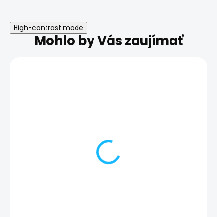
High-contrast mode
Mohlo by Vás zaujímať
Výmena zadného skla |
Výmena housin
Samsung Galaxy A72
Samsung Gala
72,00 €
99,00 €