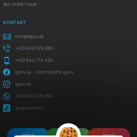
Ako Vrátiť Tovar
KONTAKT
info
@
iguru.sk
+421 949 376 962
+421 944 174 434
iguru.sk - Váš mobilný guru
iguru.sk
+421 949 376 962
@igurukosice
Výkup
Renovované
Servis