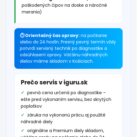
poškodených čipov na doske a náročné
merania)
⏱ Orientačný čas opravy:
na počkanie
alebo do 24 hodín. Presný pevný termín vždy
potvrdí servisný technik po diagnostike a
odsúhlasení opravy. Väčšinu náhradných
dielov máme skladom v Košiciach.
Prečo servis v iguru.sk
pevná cena určená po diagnostike –
ešte pred vykonaním servisu, bez skrytých
poplatkov
záruka na vykonanú prácu aj použité
náhradné diely
originálne a Premium diely skladom,