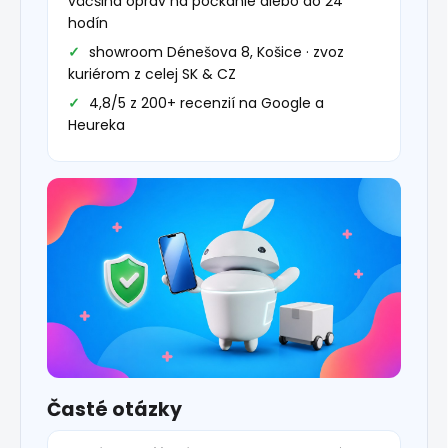
väčšina opráv na počkanie alebo do 24
hodín
showroom Dénešova 8, Košice · zvoz
kuriérom z celej SK & CZ
4,8/5 z 200+ recenzií na Google a
Heureka
Časté otázky