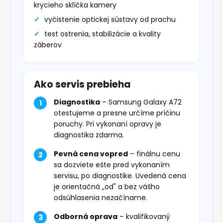
krycieho sklíčka kamery
vyčistenie optickej sústavy od prachu
test ostrenia, stabilizácie a kvality
záberov
Ako servis prebieha
Diagnostika
– Samsung Galaxy A72
otestujeme a presne určíme príčinu
poruchy. Pri vykonaní opravy je
diagnostika zdarma.
Pevná cena vopred
– finálnu cenu
sa dozviete ešte pred vykonaním
servisu, po diagnostike. Uvedená cena
je orientačná „od" a bez vášho
odsúhlasenia nezačíname.
Odborná oprava
– kvalifikovaný