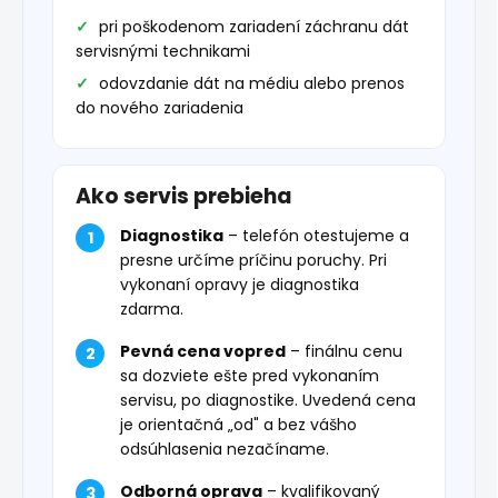
pri poškodenom zariadení záchranu dát
servisnými technikami
odovzdanie dát na médiu alebo prenos
do nového zariadenia
Ako servis prebieha
Diagnostika
– telefón otestujeme a
presne určíme príčinu poruchy. Pri
vykonaní opravy je diagnostika
zdarma.
Pevná cena vopred
– finálnu cenu
sa dozviete ešte pred vykonaním
servisu, po diagnostike. Uvedená cena
je orientačná „od" a bez vášho
odsúhlasenia nezačíname.
Odborná oprava
– kvalifikovaný