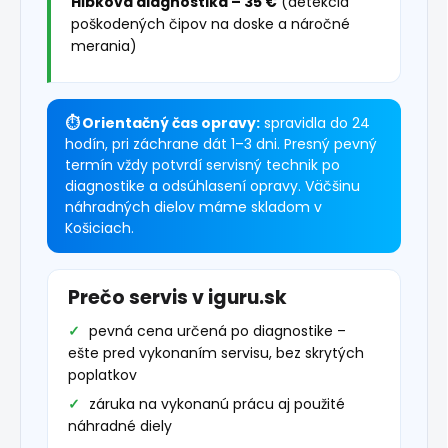
Hĺbková diagnostika – 35 €
(detekcia
poškodených čipov na doske a náročné
merania)
⏱ Orientačný čas opravy:
spravidla do 24
hodín, pri záchrane dát 1–3 dni. Presný pevný
termín vždy potvrdí servisný technik po
diagnostike a odsúhlasení opravy. Väčšinu
náhradných dielov máme skladom v
Košiciach.
Prečo servis v iguru.sk
pevná cena určená po diagnostike –
ešte pred vykonaním servisu, bez skrytých
poplatkov
záruka na vykonanú prácu aj použité
náhradné diely