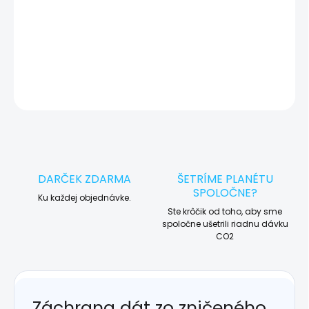
🛠️ Pre objednávku servisu na diaľku pridajte tento produkt do
košíka a dokončite objednávku. Následne vás obratom
kontaktujeme ohľadom vyzdvihnutia vášho zariadenia.
DETAILNÉ INFORMÁCIE
OPÝTAŤ SA
STRÁŽIŤ
DARČEK ZDARMA
ŠETRÍME PLANÉTU
SPOLOČNE?
Ku každej objednávke.
Ste krôčik od toho, aby sme
spoločne ušetrili riadnu dávku
CO2
Záchrana dát zo zničeného