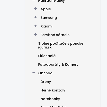
Náhradné diely
Apple
Samsung
Xiaomi
Servisné náradie
Stolné počítače v ponuke
iguru.sk
Slúchadlá
Fotoaparáty & Kamery
Obchod
Drony
Herné konzoly
Notebooky