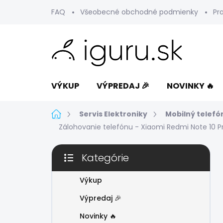
Prejsť
FAQ
Všeobecné obchodné podmienky
Pr
na
obsah
VÝKUP
VÝPREDAJ 🎉
NOVINKY 🔥
Domov
Servis Elektroniky
Mobilný telefó
Zálohovanie telefónu - Xiaomi Redmi Note 10 P
B
Kategórie
o
Preskočiť
č
kategórie
n
Výkup
ý
Výpredaj 🎉
p
a
Novinky 🔥