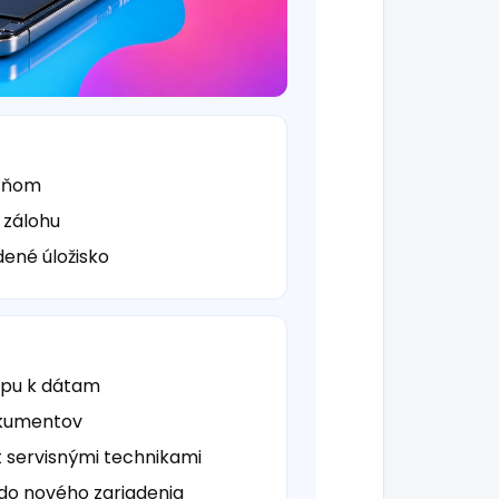
v ňom
 zálohu
ené úložisko
tupu k dátam
dokumentov
 servisnými technikami
do nového zariadenia