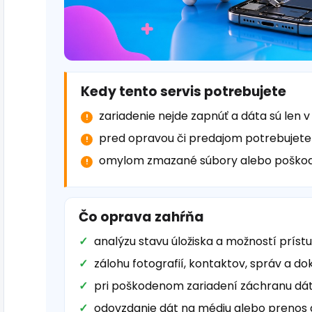
Kedy tento servis potrebujete
zariadenie nejde zapnúť a dáta sú len 
pred opravou či predajom potrebujete
omylom zmazané súbory alebo poškod
Čo oprava zahŕňa
analýzu stavu úložiska a možností prís
zálohu fotografií, kontaktov, správ a 
pri poškodenom zariadení záchranu dát
odovzdanie dát na médiu alebo prenos 