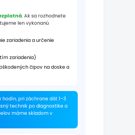
ezplatná
. Ak sa rozhodnete
čtujeme len vykonanú
ie zariadenia a určenie
tím zariadenia)
oškodených čipov na doske a
 hodín, pri záchrane dát 1–3
isný technik po diagnostike a
dielov máme skladom v