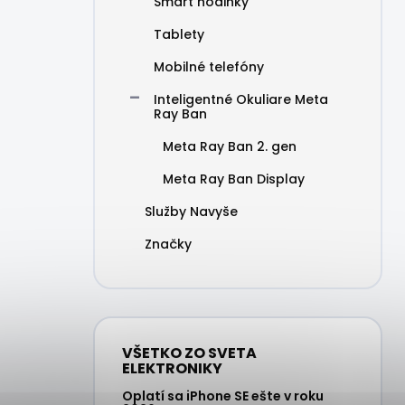
Smart hodinky
Tablety
Mobilné telefóny
Inteligentné Okuliare Meta
Ray Ban
Meta Ray Ban 2. gen
Meta Ray Ban Display
Služby Navyše
Značky
VŠETKO ZO SVETA
ELEKTRONIKY
Oplatí sa iPhone SE ešte v roku