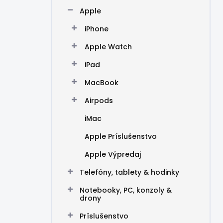
n
Apple
e
l
iPhone
Apple Watch
iPad
MacBook
Airpods
iMac
Apple Príslušenstvo
Apple Výpredaj
Telefóny, tablety & hodinky
Notebooky, PC, konzoly &
drony
Príslušenstvo