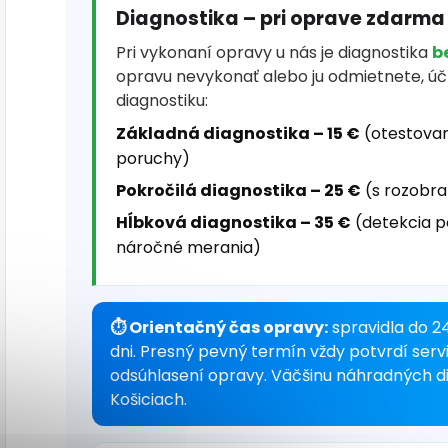
Diagnostika – pri oprave zdarma
Pri vykonaní opravy u nás je diagnostika
b
opravu nevykonať alebo ju odmietnete, ú
diagnostiku:
Základná diagnostika – 15 €
(otestovan
poruchy)
Pokročilá diagnostika – 25 €
(s rozobra
Hĺbková diagnostika – 35 €
(detekcia p
náročné merania)
⏱ Orientačný čas opravy:
spravidla do 24
dni. Presný pevný termín vždy potvrdí serv
odsúhlasení opravy. Väčšinu náhradných 
Košiciach.