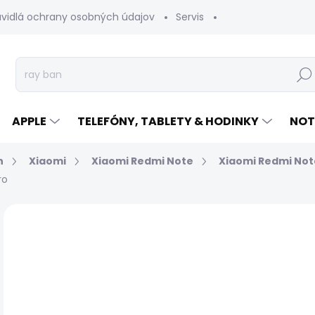
avidlá ochrany osobných údajov
Servis
Vrátenie tovaru
Hľad
APPLE
TELEFÓNY, TABLETY & HODINKY
NOT
n
Xiaomi
Xiaomi Redmi Note
Xiaomi Redmi Note
ro
Neohodnotené
Podrobnosti hodnotenia
€
Jed
EXP
cen
MÔŽ