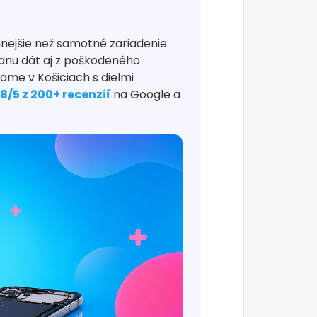
nejšie než samotné zariadenie.
nu dát aj z poškodeného
ame v Košiciach s dielmi
,8/5 z 200+ recenzií
na Google a