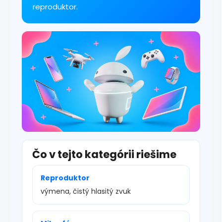
y
reproduktor.
v
ý
p
i
s
u
Čo v tejto kategórii riešime
Reproduktor
výmena, čistý hlasitý zvuk