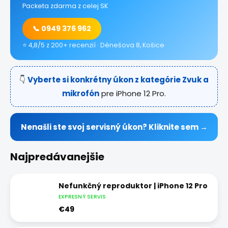
Packeta zdarma z celej SK
📞 0949 376 962
⭐ 4,8/5 z 200+ recenzií · Dénešova 8, Košice
👇
Vyberte si konkrétny úkon z kategórie Zvuk a
mikrofón
pre iPhone 12 Pro.
Nenašli ste svoj servisný úkon? Kliknite sem →
Najpredávanejšie
Nefunkčný reproduktor | iPhone 12 Pro
EXPRESNÝ SERVIS
€49