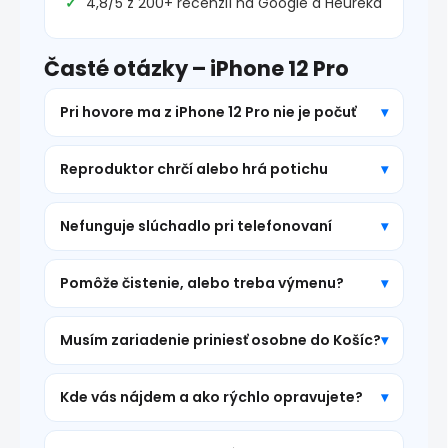
4,8/5 z 200+ recenzií na Google a Heureka
Časté otázky – iPhone 12 Pro
Pri hovore ma z iPhone 12 Pro nie je počuť
Reproduktor chrčí alebo hrá potichu
Nefunguje slúchadlo pri telefonovaní
Pomôže čistenie, alebo treba výmenu?
Musím zariadenie priniesť osobne do Košíc?
Kde vás nájdem a ako rýchlo opravujete?