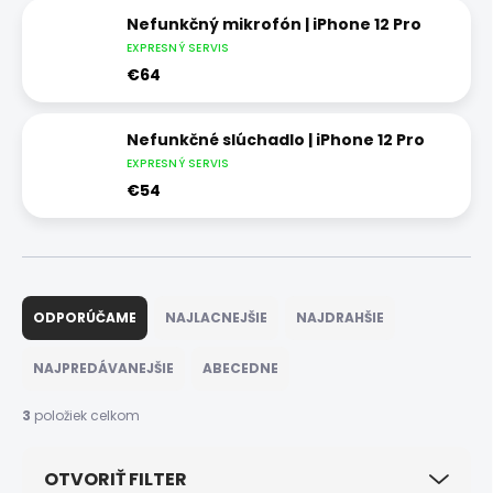
Nefunkčný mikrofón | iPhone 12 Pro
EXPRESNÝ SERVIS
€64
Nefunkčné slúchadlo | iPhone 12 Pro
EXPRESNÝ SERVIS
€54
R
a
ODPORÚČAME
NAJLACNEJŠIE
NAJDRAHŠIE
d
e
NAJPREDÁVANEJŠIE
ABECEDNE
n
i
3
položiek celkom
e
p
OTVORIŤ FILTER
r