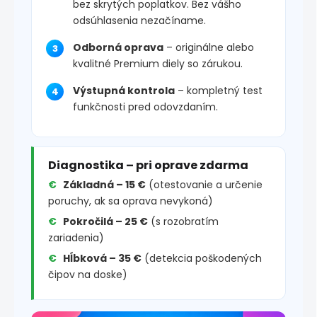
bez skrytých poplatkov. Bez vášho
odsúhlasenia nezačíname.
Odborná oprava
– originálne alebo
kvalitné Premium diely so zárukou.
Výstupná kontrola
– kompletný test
funkčnosti pred odovzdaním.
Diagnostika – pri oprave zdarma
Základná – 15 €
(otestovanie a určenie
poruchy, ak sa oprava nevykoná)
Pokročilá – 25 €
(s rozobratím
zariadenia)
Hĺbková – 35 €
(detekcia poškodených
čipov na doske)