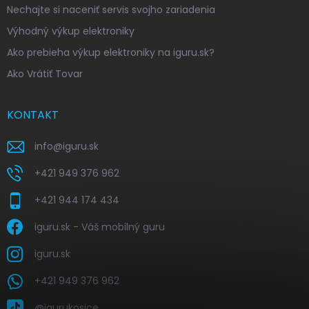
Nechajte si naceniť servis svojho zariadenia
Výhodný výkup elektroniky
Ako prebieha výkup elektroniky na iguru.sk?
Ako Vrátiť Tovar
KONTAKT
info
@
iguru.sk
+421 949 376 962
+421 944 174 434
iguru.sk - Váš mobilný guru
iguru.sk
+421 949 376 962
@igurukosice