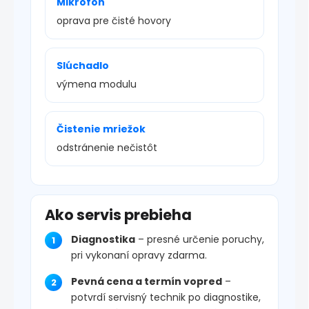
Mikrofón
oprava pre čisté hovory
Slúchadlo
výmena modulu
Čistenie mriežok
odstránenie nečistôt
Ako servis prebieha
Diagnostika
– presné určenie poruchy,
pri vykonaní opravy zdarma.
Pevná cena a termín vopred
–
potvrdí servisný technik po diagnostike,