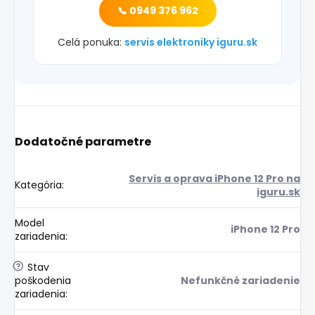
📞 0949 376 962
Celá ponuka:
servis elektroniky iguru.sk
Dodatočné parametre
Servis a oprava iPhone 12 Pro na
Kategória
:
iguru.sk
Model
iPhone 12 Pro
zariadenia
:
?
Stav
poškodenia
Nefunkčné zariadenie
zariadenia
: