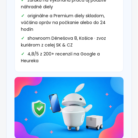
záruka na vykonanú prácu aj použité
náhradné diely
originálne a Premium diely skladom,
väčšina opráv na počkanie alebo do 24
hodín
showroom Dénešova 8, Košice · zvoz
kuriérom z celej SK & CZ
4,8/5 z 200+ recenzií na Google a
Heureka