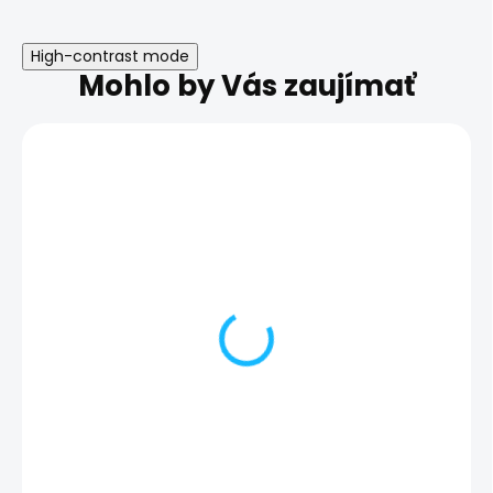
High-contrast mode
Mohlo by Vás zaujímať
DOPRAVA ZADARMO
AKCIA
NOVINKA
DOPRAVA ZADARMO
TRIEDA A
TRIEDA A
ZÁRUKA 24
ZÁRUKA 24
MESIACOV
MESIACOV
Apple iPhone 15 Pro |
Playstation 5 Sl
Stav: Vynikajúci – A
Digital Edition 
Vynikajúci – A
599,00 €
449,00 €