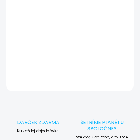
🔍 Pred každým servisným úkonom vykonávame diagnostiku
zariadenia, vďaka ktorej môžeme eliminovať iné možné príčiny
vady zariadenia a preto vás vždy pred tým, než vykonáme servis,
okamžite po diagnostike kontaktujeme s potvrdením.
🛠️ Pre objednávku servisu na diaľku pridajte tento produkt do
košíka a dokončite objednávku. Následne vás obratom
kontaktujeme ohľadom vyzdvihnutia vášho zariadenia.
DETAILNÉ INFORMÁCIE
OPÝTAŤ SA
STRÁŽIŤ
DARČEK ZDARMA
ŠETRÍME PLANÉTU
SPOLOČNE?
Ku každej objednávke.
Ste krôčik od toho, aby sme