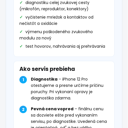
diagnostiku celej zvukovej cesty
(mikrofón, reproduktor, konektory)
vyčistenie mriežok a kontaktov od
nečistôt a oxidácie
výmenu poškodeného zvukového
modulu za nový
test hovorov, nahrávania aj prehrávania
Ako servis prebieha
Diagnostika
– iPhone 12 Pro
otestujeme a presne určíme príčinu
poruchy. Pri vykonaní opravy je
diagnostika zdarma.
Pevná cena vopred
– finálnu cenu
sa dozviete ešte pred vykonaním
servisu, po diagnostike. Uvedená cena
je orientačná „od" a bez vášho