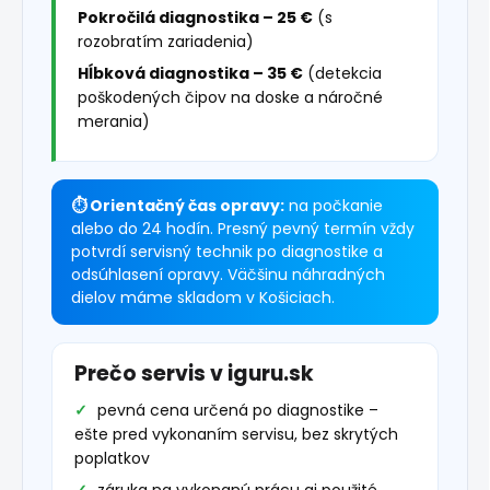
Pokročilá diagnostika – 25 €
(s
rozobratím zariadenia)
Hĺbková diagnostika – 35 €
(detekcia
poškodených čipov na doske a náročné
merania)
⏱ Orientačný čas opravy:
na počkanie
alebo do 24 hodín. Presný pevný termín vždy
potvrdí servisný technik po diagnostike a
odsúhlasení opravy. Väčšinu náhradných
dielov máme skladom v Košiciach.
Prečo servis v iguru.sk
pevná cena určená po diagnostike –
ešte pred vykonaním servisu, bez skrytých
poplatkov