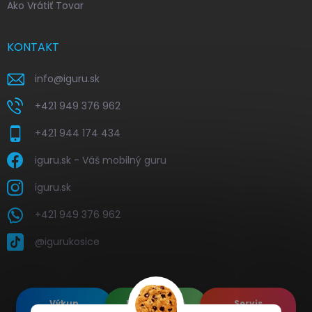
Ako Vrátiť Tovar
KONTAKT
info
@
iguru.sk
+421 949 376 962
+421 944 174 434
iguru.sk - Váš mobilný guru
iguru.sk
+421 949 376 962
@igurukosice
Výkup
Renovované
Servis