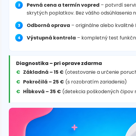
Pevná cena a termín vopred
– potvrdí servi
skrytých poplatkov. Bez vášho odsúhlasenia 
Odborná oprava
– originálne alebo kvalitné
Výstupná kontrola
– kompletný test funkčn
Diagnostika – pri oprave zdarma
Základná – 15 €
(otestovanie a určenie poruc
Pokročilá – 25 €
(s rozobratím zariadenia)
Hĺbková – 35 €
(detekcia poškodených čipov 