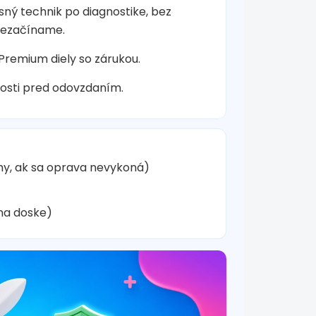
sný technik po diagnostike, bez
nezačíname.
 Premium diely so zárukou.
osti pred odovzdaním.
hy, ak sa oprava nevykoná)
na doske)