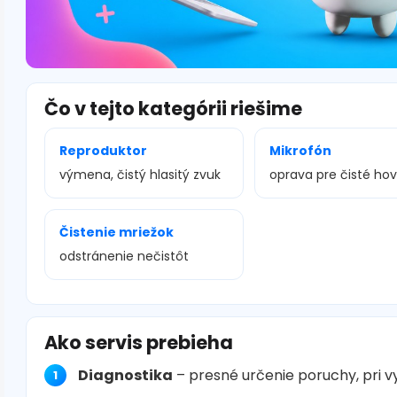
Čo v tejto kategórii riešime
Reproduktor
Mikrofón
výmena, čistý hlasitý zvuk
oprava pre čisté ho
Čistenie mriežok
odstránenie nečistôt
Ako servis prebieha
Diagnostika
– presné určenie poruchy, pri 