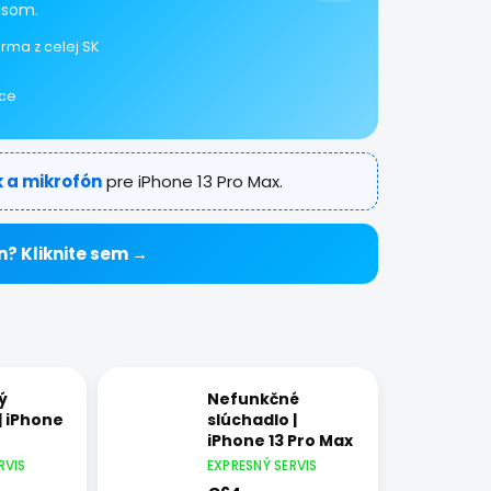
isom.
rma z celej SK
ice
k a mikrofón
pre iPhone 13 Pro Max.
n? Kliknite sem →
ý
Nefunkčné
| iPhone
slúchadlo |
iPhone 13 Pro Max
RVIS
EXPRESNÝ SERVIS