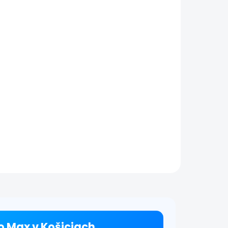
Nefunkčný
ne 13
reproduktor |
iPhone 13 Pro Max
€59
tail
Detail
a
Oprava reproduktora na
 vás
iPhone 13 Pro Max Ak pri
lebo
hovoroch alebo
 a
prehrávaní hudby
yť na
zaznamenávate slabý,
rofón
prerušovaný alebo žiadny
ranná
zvuk, môže ísť o
poškodenie reproduktora.
Vykonáme...
ro Max v Košiciach