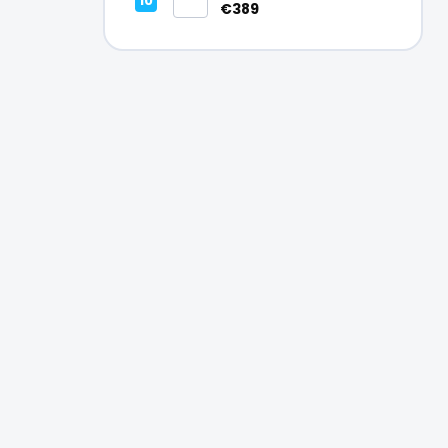
Vynikajúci – A
€389