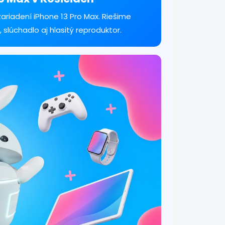
ariadení iPhone 13 Pro Max. Riešime
, slúchadlo aj hlasitý reproduktor.