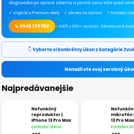
diagnostika pri oprave zdarma a pevná cena ešte pred serv
✓
originál a Premium diely ·
✓
záruka na opravu ·
✓
Packeta zda
📞 0949 376 962
⭐ 4,8/5 z 200+ recenzií · Dénešova 8, Koš
👇
Vyberte si konkrétny úkon z kategórie Zvu
Nenašli ste svoj servisný úko
Najpredávanejšie
Nefunkčný
Nefunkčn
reproduktor |
mikrofón 
iPhone 13 Pro Max
13 Pro Max
EXPRESNÝ SERVIS
EXPRESNÝ SE