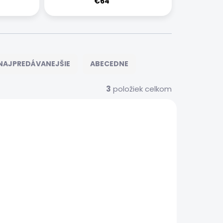
€64
NAJPREDÁVANEJŠIE
ABECEDNE
3
položiek celkom
557
1909/SPO
 SERVIS
EXPRESNÝ SERVIS