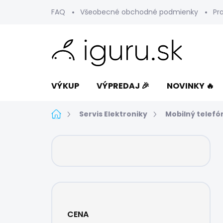
Prejsť
FAQ
Všeobecné obchodné podmienky
Pr
na
obsah
VÝKUP
VÝPREDAJ 🎉
NOVINKY 🔥
Domov
Servis Elektroniky
Mobilný telefó
B
o
č
n
ý
p
a
CENA
n