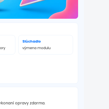
Slúchadlo
vory
výmena modulu
vykonaní opravy zdarma.