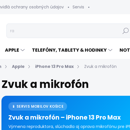
avidlá ochrany osobných údajov
Servis
Vrátenie tovaru
Hľad
APPLE
TELEFÓNY, TABLETY & HODINKY
NOT
n
Apple
iPhone 13 Pro Max
Zvuk a mikrofón
Zvuk a mikrofón
📱 SERVIS MOBILOV KOŠICE
Zvuk a mikrofón – iPhone 13 Pro Max
Výmena reproduktora, slúchadla aj oprava mikrofónu pre iPh