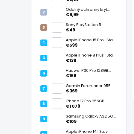
displej
Odolný ochranný kryt
transparentný
€9,99
Sony PlayStation 5
DualSense bezdrôtový
€49
ovládač, White | Stav:
Vynikajúci – A
Apple iPhone 15 Pro | Stav:
Vynikajúci – A
€599
Apple iPhone 8 Plus | Stav:
Vynikajúci – A
€139
Huawei P30 Pro 128GB
Black, Kirin 980, Leica 40
€169
Mpx + 5× optický zoom,
6,47" OLED, IP68 | Stav:
Garmin Forerunner 955
Vynikajúci – A
Black, multisport GPS
€369
hodinky, mapy, AMOLED,
batéria 15 dní, ECG,
iPhone 17 Pro 256GB
ClimbPro
Cosmic Orange | Stav:
€1 079
Ako nový – A+
Samsung Galaxy A32 5G |
Stav: Vynikajúci – A
€109
Apple iPhone 14 | Stav: