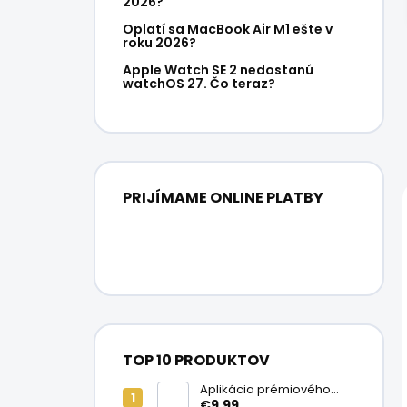
2026?
Oplatí sa MacBook Air M1 ešte v
roku 2026?
Apple Watch SE 2 nedostanú
watchOS 27. Čo teraz?
PRIJÍMAME ONLINE PLATBY
TOP 10 PRODUKTOV
Aplikácia prémiového
ochranného skla na
€9,99