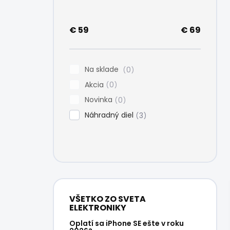
e
l
€
59
€
69
Na sklade
0
Akcia
0
Novinka
0
Náhradný diel
3
VŠETKO ZO SVETA
ELEKTRONIKY
Oplatí sa iPhone SE ešte v roku