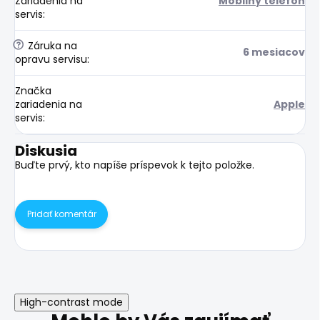
Zariadenia na
Mobilný telefón
servis
:
?
Záruka na
6 mesiacov
opravu servisu
:
Značka
zariadenia na
Apple
servis
:
Diskusia
Buďte prvý, kto napíše príspevok k tejto položke.
Pridať komentár
High-contrast mode