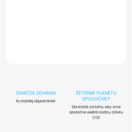
🛠️ Pre objednávku servisu na diaľku pridajte tento produkt do
košíka a dokončite objednávku. Následne vás obratom
kontaktujeme ohľadom vyzdvihnutia vášho zariadenia.
DETAILNÉ INFORMÁCIE
OPÝTAŤ SA
STRÁŽIŤ
DARČEK ZDARMA
ŠETRÍME PLANÉTU
SPOLOČNE?
Ku každej objednávke.
Ste krôčik od toho, aby sme
spoločne ušetrili riadnu dávku
CO2