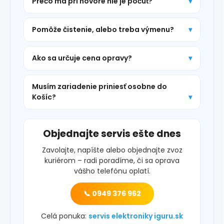
Prečo ma pri hovore nie je počuť?
Pomôže čistenie, alebo treba výmenu?
Ako sa určuje cena opravy?
Musím zariadenie priniesť osobne do
Košíc?
Objednajte servis ešte dnes
Zavolajte, napíšte alebo objednajte zvoz
kuriérom – radi poradíme, či sa oprava
vášho telefónu oplatí.
📞 0949 376 962
Celá ponuka:
servis elektroniky iguru.sk