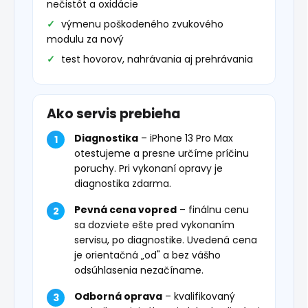
nečistôt a oxidácie
výmenu poškodeného zvukového
modulu za nový
test hovorov, nahrávania aj prehrávania
Ako servis prebieha
Diagnostika
– iPhone 13 Pro Max
otestujeme a presne určíme príčinu
poruchy. Pri vykonaní opravy je
diagnostika zdarma.
Pevná cena vopred
– finálnu cenu
sa dozviete ešte pred vykonaním
servisu, po diagnostike. Uvedená cena
je orientačná „od" a bez vášho
odsúhlasenia nezačíname.
Odborná oprava
– kvalifikovaný