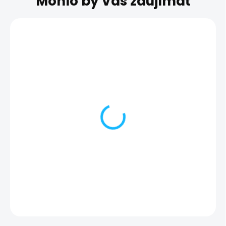
Mohlo by Vás zaujímať
Nefunkčný mikrofón |
Nefunkčný
iPhone 13 Pro Max
reproduktor | i
Pro Max
69,00 €
59,00 €