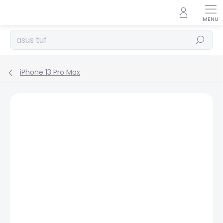
Prejsť
na
obsah
Hľadať
iPhone 13 Pro Max
Podrobnosti hodnotenia
Neohodnotené