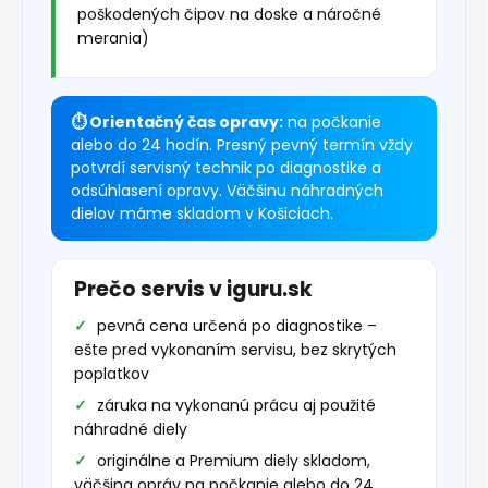
poškodených čipov na doske a náročné
merania)
⏱ Orientačný čas opravy:
na počkanie
alebo do 24 hodín. Presný pevný termín vždy
potvrdí servisný technik po diagnostike a
odsúhlasení opravy. Väčšinu náhradných
dielov máme skladom v Košiciach.
Prečo servis v iguru.sk
pevná cena určená po diagnostike –
ešte pred vykonaním servisu, bez skrytých
poplatkov
záruka na vykonanú prácu aj použité
náhradné diely
originálne a Premium diely skladom,
väčšina opráv na počkanie alebo do 24