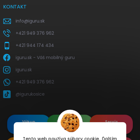
KONTAKT
info
@
iguru.sk
+421 949 376 962
+421 944 174 434
iguru.sk - Váš mobilný guru
iguru.sk
+421 949 376 962
@igurukosice
Výkup
Renovované
Servis
elektroniky
Apple's
elektroniky
Tento web používa súbory cookie. Ďalším