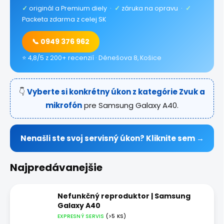
✓
originál a Premium diely ·
✓
záruka na opravu ·
✓
Packeta zdarma z celej SK
📞 0949 376 962
⭐ 4,8/5 z 200+ recenzií · Dénešova 8, Košice
👇
Vyberte si konkrétny úkon z kategórie Zvuk a
mikrofón
pre Samsung Galaxy A40.
Nenašli ste svoj servisný úkon? Kliknite sem →
Najpredávanejšie
Nefunkčný reproduktor | Samsung
Galaxy A40
EXPRESNÝ SERVIS
(>5 KS)