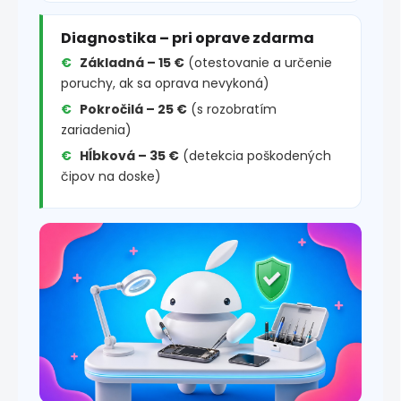
Diagnostika – pri oprave zdarma
Základná – 15 €
(otestovanie a určenie
poruchy, ak sa oprava nevykoná)
Pokročilá – 25 €
(s rozobratím
zariadenia)
Hĺbková – 35 €
(detekcia poškodených
čipov na doske)