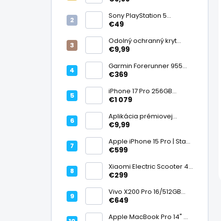
displej
Sony PlayStation 5
DualSense bezdrôtový
€49
ovládač, White | Stav:
Vynikajúci – A
Odolný ochranný kryt
transparentný
€9,99
Garmin Forerunner 955
Black, multisport GPS
€369
hodinky, mapy, AMOLED,
batéria 15 dní, ECG,
iPhone 17 Pro 256GB
ClimbPro
Cosmic Orange | Stav:
€1 079
Ako nový – A+
Aplikácia prémiovej
tvrdenej fólie na displej
€9,99
Apple iPhone 15 Pro | Stav:
Vynikajúci – A
€599
Xiaomi Electric Scooter 4
Lite (2. generácia), motor
€299
300 W, dojazd 25 km, 25
km/h, kolesá 10", 16,2 kg |
Vivo X200 Pro 16/512GB
Stav: Nový – A++
Titanium Dual SIM,
€649
Dimensity 9400, ZEISS 200
Mpx teleobjektív, 6,78"
Apple MacBook Pro 14" M1