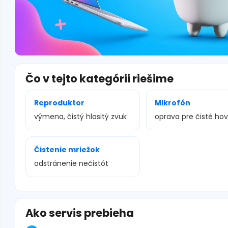
Čo v tejto kategórii riešime
Reproduktor
Mikrofón
výmena, čistý hlasitý zvuk
oprava pre čisté ho
Čistenie mriežok
odstránenie nečistôt
Ako servis prebieha