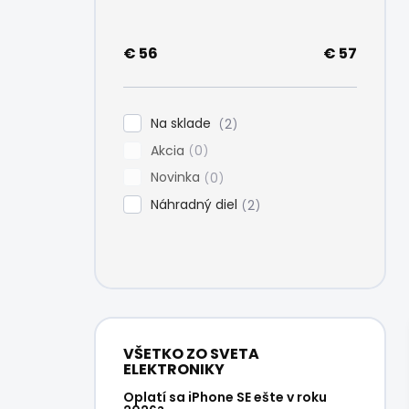
e
l
€
56
€
57
Na sklade
2
Akcia
0
Novinka
0
Náhradný diel
2
VŠETKO ZO SVETA
ELEKTRONIKY
Oplatí sa iPhone SE ešte v roku