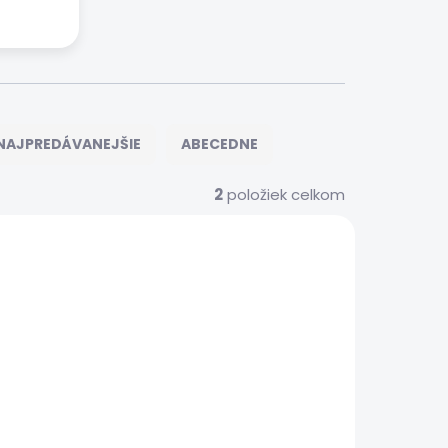
NAJPREDÁVANEJŠIE
ABECEDNE
2
položiek celkom
S0535
 SERVIS