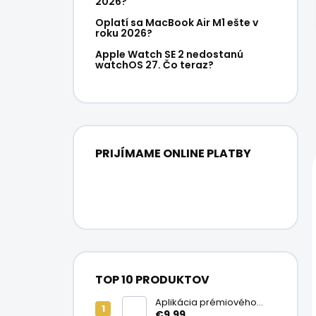
2026?
Oplatí sa MacBook Air M1 ešte v
roku 2026?
Apple Watch SE 2 nedostanú
watchOS 27. Čo teraz?
PRIJÍMAME ONLINE PLATBY
TOP 10 PRODUKTOV
Aplikácia prémiového
ochranného skla na
€9,99