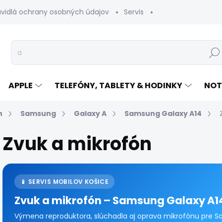
avidlá ochrany osobných údajov
Servis
Vrátenie tovaru
Hľad
APPLE
TELEFÓNY, TABLETY & HODINKY
NOT
n
Samsung
Galaxy A
Samsung Galaxy A14
Zvuk a mikrofón
📱 SERVIS MOBILOV KOŠICE
Zvuk a mikrofón – Samsung Galaxy A1
Výmena reproduktora, slúchadla aj oprava mikrofónu pre Sa