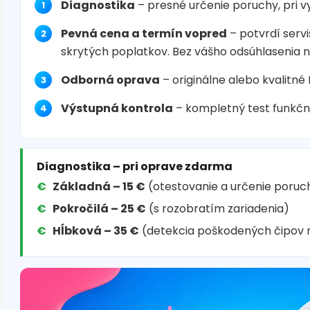
Diagnostika
– presné určenie poruchy, pri 
Pevná cena a termín vopred
– potvrdí servi
skrytých poplatkov. Bez vášho odsúhlasenia 
Odborná oprava
– originálne alebo kvalitné
Výstupná kontrola
– kompletný test funkčn
Diagnostika – pri oprave zdarma
Základná – 15 €
(otestovanie a určenie poruc
Pokročilá – 25 €
(s rozobratím zariadenia)
Hĺbková – 35 €
(detekcia poškodených čipov 