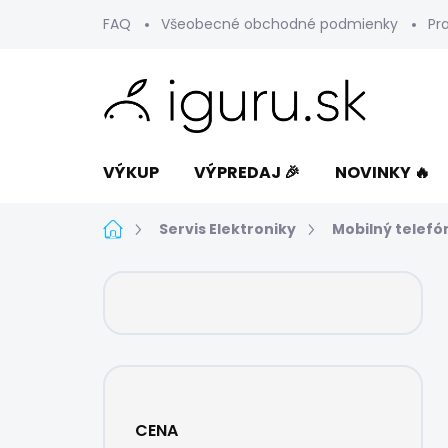
Prejsť
FAQ
Všeobecné obchodné podmienky
Pr
na
obsah
VÝKUP
VÝPREDAJ 🎉
NOVINKY 🔥
Domov
Servis Elektroniky
Mobilný telefó
B
o
č
n
ý
p
a
CENA
n