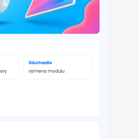
Slúchadlo
vory
výmena modulu