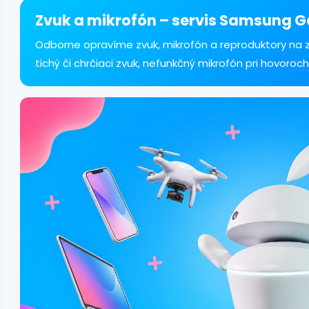
á
d
Zvuk a mikrofón – servis Samsung Ga
a
c
Odborne opravíme zvuk, mikrofón a reproduktory na 
i
tichý či chrčiaci zvuk, nefunkčný mikrofón pri hovoroch
e
p
r
v
k
y
v
ý
p
i
s
u