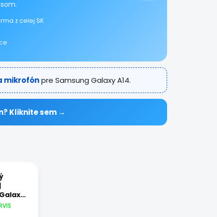
isom.
rma z celej SK
ice
a mikrofón
pre Samsung Galaxy A14.
n? Kliknite sem →
ý
|
Galaxy
RVIS