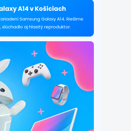
laxy A14 v Košiciach
zariadení Samsung Galaxy A14. Riešime
, slúchadlo aj hlasitý reproduktor.