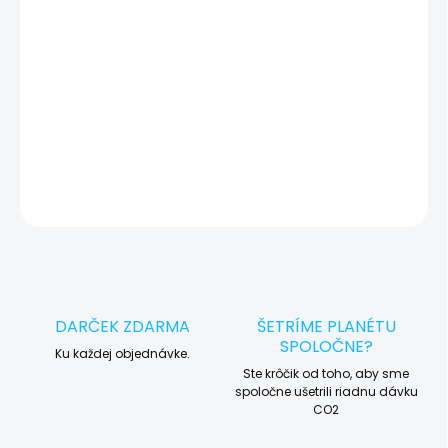
Otestovaný a pripravený pre vás
✔
Máte starý telefón? Vykúpime ho a ušetríte!
🔄
DETAILNÉ INFORMÁCIE
OPÝTAŤ SA
STRÁŽIŤ
DARČEK ZDARMA
ŠETRÍME PLANÉTU
SPOLOČNE?
Ku každej objednávke.
Ste krôčik od toho, aby sme
spoločne ušetrili riadnu dávku
CO2