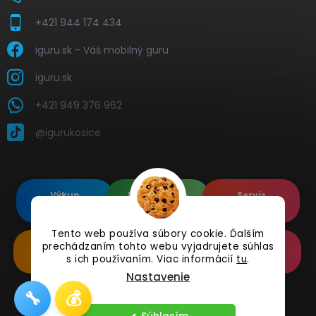
+421 944 174 434
iguru.sk - Váš mobilný guru
iguru.sk
+421 949 376 962
@igurukosice
Výkup
Renovované
Servis
elektroniky
Apple's
elektroniky
Tento web používa súbory cookie. Ďalším
Renovované
Doplnkové
Online
prechádzaním tohto webu vyjadrujete súhlas
Samsung's
Príslušenstvo
Reklamácia
s ich používaním. Viac informácií
tu
.
Nastavenie
🔧
💰
Copyright 2026
iguru.sk
. Všetky práva vyhradené.