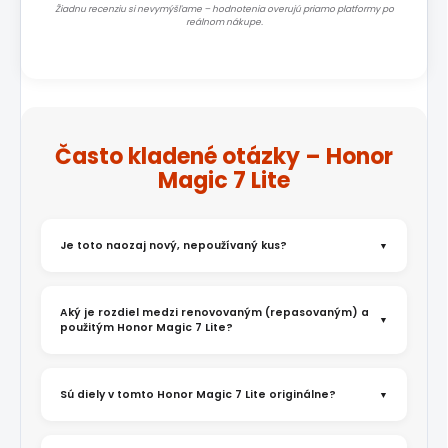
Žiadnu recenziu si nevymýšľame – hodnotenia overujú priamo platformy po
reálnom nákupe.
Často kladené otázky – Honor
Magic 7 Lite
Je toto naozaj nový, nepoužívaný kus?
Aký je rozdiel medzi renovovaným (repasovaným) a
použitým Honor Magic 7 Lite?
Sú diely v tomto Honor Magic 7 Lite originálne?