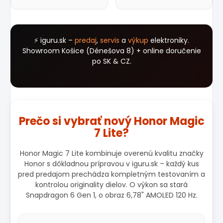
⚡ iguru.sk –
predaj
,
servis
a
výkup
elektroniky.
Showroom Košice (Dénešova 8) + online doručenie
po SK & CZ.
Prečo si vybrať nový Honor Magic
7 Lite?
Honor Magic 7 Lite kombinuje overenú kvalitu značky
Honor s dôkladnou prípravou v iguru.sk – každý kus
pred predajom prechádza kompletným testovaním a
kontrolou originality dielov. O výkon sa stará
Snapdragon 6 Gen 1, o obraz 6,78" AMOLED 120 Hz.