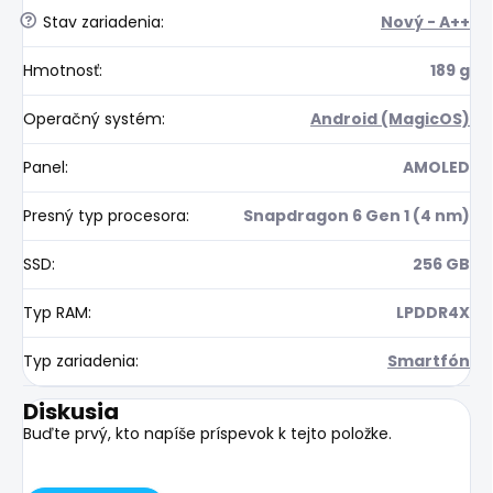
?
Stav zariadenia
:
Nový - A++
Hmotnosť
:
189 g
Operačný systém
:
Android (MagicOS)
Panel
:
AMOLED
Presný typ procesora
:
Snapdragon 6 Gen 1 (4 nm)
SSD
:
256 GB
Typ RAM
:
LPDDR4X
Typ zariadenia
:
Smartfón
Diskusia
Buďte prvý, kto napíše príspevok k tejto položke.