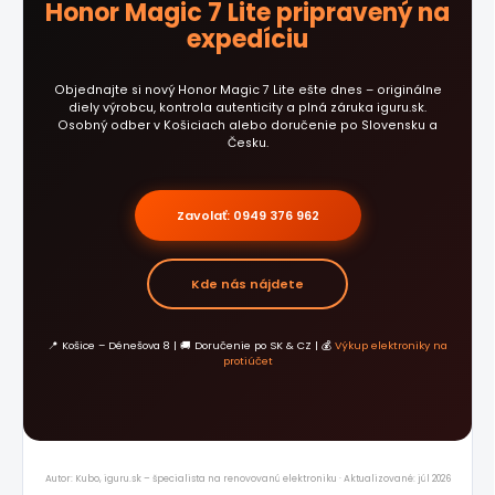
Honor Magic 7 Lite pripravený na
expedíciu
Objednajte si nový Honor Magic 7 Lite ešte dnes – originálne
diely výrobcu, kontrola autenticity a plná záruka iguru.sk.
Osobný odber v Košiciach alebo doručenie po Slovensku a
Česku.
Zavolať: 0949 376 962
Kde nás nájdete
📍 Košice – Dénešova 8 | 🚚 Doručenie po SK & CZ | 💰
Výkup elektroniky na
protiúčet
Autor: Kubo, iguru.sk – špecialista na renovovanú elektroniku · Aktualizované: júl 2026