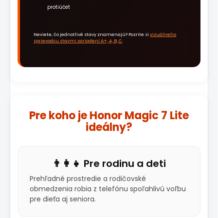
protiúčet
Neviete, čo jednotlivé stavy znamenajú? Pozrite si
vizuálneho
sprievodcu stavmi zariadení A+, A, B, C
.
Pre koho je Honor Magic 7 Lite
ideálny?
👨‍👩‍👧 Pre rodinu a deti
Prehľadné prostredie a rodičovské
obmedzenia robia z telefónu spoľahlivú voľbu
pre dieťa aj seniora.