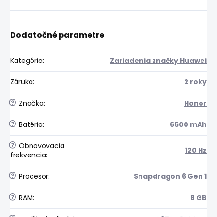
Dodatočné parametre
Kategória
:
Zariadenia značky Huawei
Záruka
:
2 roky
?
Značka
:
Honor
?
Batéria
:
6600 mAh
?
Obnovovacia
120 Hz
frekvencia
:
?
Procesor
:
Snapdragon 6 Gen 1
?
RAM
:
8 GB