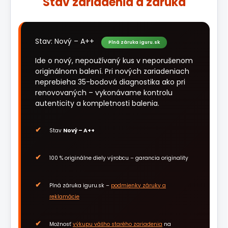
Stav zariadenia a záruka
Stav: Nový – A++
Plná záruka iguru.sk
Ide o nový, nepoužívaný kus v neporušenom
originálnom balení. Pri nových zariadeniach
neprebieha 35-bodová diagnostika ako pri
renovovaných – vykonávame kontrolu
autenticity a kompletnosti balenia.
Stav
Nový – A++
100 % originálne diely výrobcu – garancia originality
Plná záruka iguru.sk –
podmienky záruky a
reklamácie
Možnosť
výkupu vášho starého zariadenia
na