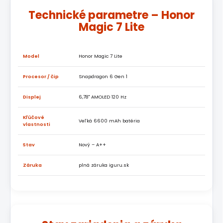
Technické parametre – Honor
Magic 7 Lite
Model
Honor Magic 7 Lite
Procesor / čip
Snapdragon 6 Gen 1
Displej
6,78" AMOLED 120 Hz
Kľúčové
Veľká 6600 mAh batéria
vlastnosti
Stav
Nový – A++
Záruka
plná záruka iguru.sk