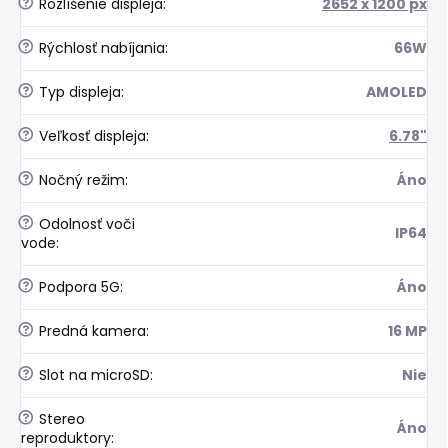
?
Rozlíšenie displeja
:
2652 x 1200 px
?
Rýchlosť nabíjania
:
66W
?
Typ displeja
:
AMOLED
?
Veľkosť displeja
:
6.78"
?
Nočný režim
:
Áno
?
Odolnosť voči
IP64
vode
:
?
Podpora 5G
:
Áno
?
Predná kamera
:
16 MP
?
Slot na microSD
:
Nie
?
Stereo
Áno
reproduktory
: