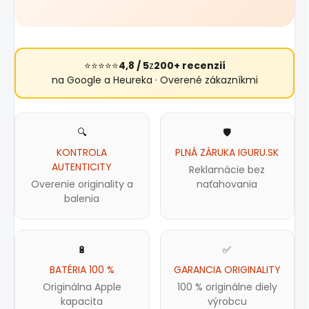
⭐⭐⭐⭐⭐
4,8 / 5
z
200+ recenzií
na Google a Heureka · Overené zákazníkmi
🔍
🛡️
KONTROLA
PLNÁ ZÁRUKA IGURU.SK
AUTENTICITY
Reklamácie bez
Overenie originality a
naťahovania
balenia
🔋
✅
BATÉRIA 100 %
GARANCIA ORIGINALITY
Originálna Apple
100 % originálne diely
kapacita
výrobcu