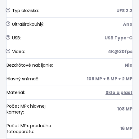
?
Typ úložiska
:
UFS 2.2
?
Ultraširokouhlý
:
Áno
?
USB
:
USB Type-C
?
Video
:
4K@30fps
Bezdrôtové nabíjanie
:
Nie
Hlavný snímač
:
108 MP + 5 MP + 2 MP
Materiál
:
Sklo a plast
Počet MPx hlavnej
108 MP
kamery
:
Počet MPx predného
16 MP
fotoaparátu
: