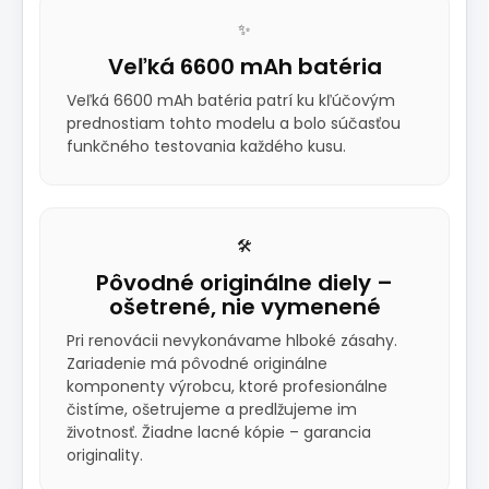
✨
Veľká 6600 mAh batéria
Veľká 6600 mAh batéria patrí ku kľúčovým
prednostiam tohto modelu a bolo súčasťou
funkčného testovania každého kusu.
🛠️
Pôvodné originálne diely –
ošetrené, nie vymenené
Pri renovácii nevykonávame hlboké zásahy.
Zariadenie má pôvodné originálne
komponenty výrobcu, ktoré profesionálne
čistíme, ošetrujeme a predlžujeme im
životnosť. Žiadne lacné kópie – garancia
originality.