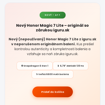
NOVÝ – A++
Nový Honor Magic 7 Lite – originál so
zárukou iguru.sk
Nový (nepoužívaný) Honor Magic 7 Lite z iguru.sk
v neporušenom originálnom balení.
Kus prešiel
kontrolou autenticity a kompletnosti balenia a
vzťahuje sa naň záruka iguru.sk.
⚙️ Snapdragon 6 Gen 1
📱 6,78" AMOLED 120 Hz
✨ Veľká 6600 mAh batéria
Pridať do košíka