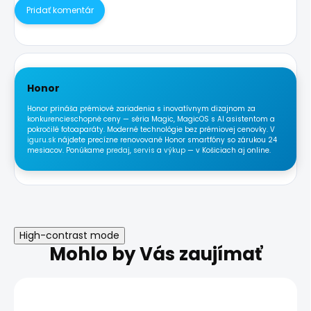
Pridať komentár
Honor
Honor prináša prémiové zariadenia s inovatívnym dizajnom za
konkurencieschopné ceny — séria Magic, MagicOS s AI asistentom a
pokročilé fotoaparáty. Moderné technológie bez prémiovej cenovky. V
iguru.sk
nájdete precízne renovované Honor smartfóny so zárukou 24
mesiacov. Ponúkame
predaj
,
servis
a
výkup
— v Košiciach aj online.
High-contrast mode
Mohlo by Vás zaujímať
AKCIA
AKCIA
DOPRAVA ZADARMO
DOPRAVA ZADARMO