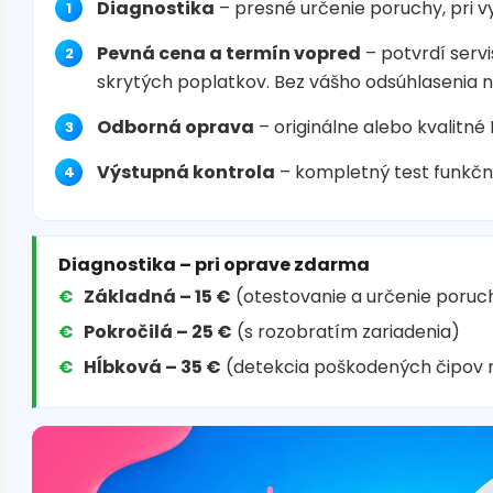
Diagnostika
– presné určenie poruchy, pri 
Pevná cena a termín vopred
– potvrdí servi
skrytých poplatkov. Bez vášho odsúhlasenia 
Odborná oprava
– originálne alebo kvalitné
Výstupná kontrola
– kompletný test funkčn
Diagnostika – pri oprave zdarma
Základná – 15 €
(otestovanie a určenie poruc
Pokročilá – 25 €
(s rozobratím zariadenia)
Hĺbková – 35 €
(detekcia poškodených čipov 