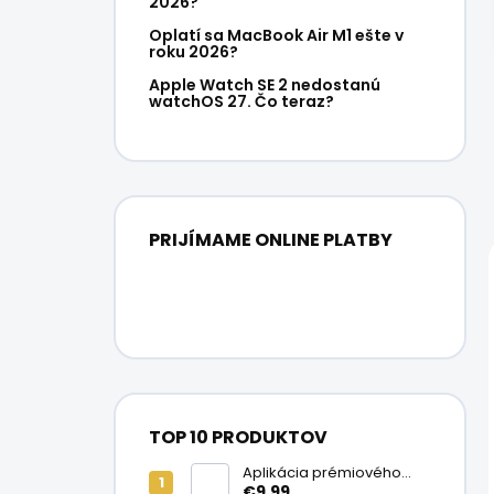
2026?
Oplatí sa MacBook Air M1 ešte v
roku 2026?
Apple Watch SE 2 nedostanú
watchOS 27. Čo teraz?
PRIJÍMAME ONLINE PLATBY
TOP 10 PRODUKTOV
Aplikácia prémiového
ochranného skla na
€9,99