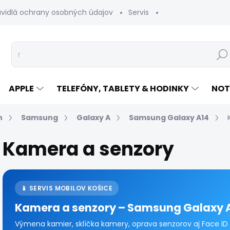
avidlá ochrany osobných údajov
Servis
Vrátenie tovaru
Hľad
APPLE
TELEFÓNY, TABLETY & HODINKY
NOT
n
Samsung
Galaxy A
Samsung Galaxy A14
Kamera a senzory
📱 SERVIS MOBILOV KOŠICE
Kamera a senzory – Samsung Galaxy 
Výmena kamier, sklíčka kamery, oprava senzorov aj Face ID 