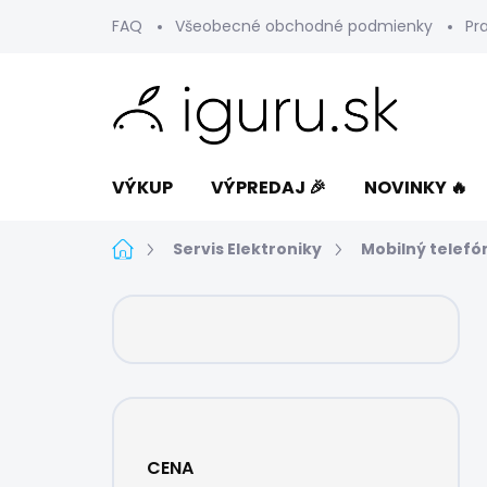
Prejsť
FAQ
Všeobecné obchodné podmienky
Pr
na
obsah
VÝKUP
VÝPREDAJ 🎉
NOVINKY 🔥
Domov
Servis Elektroniky
Mobilný telefó
B
o
č
n
ý
p
a
CENA
n