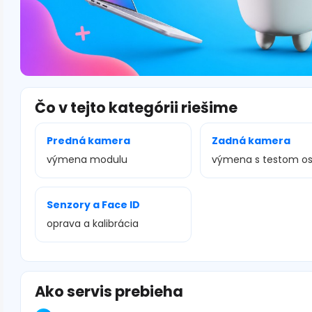
Čo v tejto kategórii riešime
Predná kamera
Zadná kamera
výmena modulu
výmena s testom os
Senzory a Face ID
oprava a kalibrácia
Ako servis prebieha