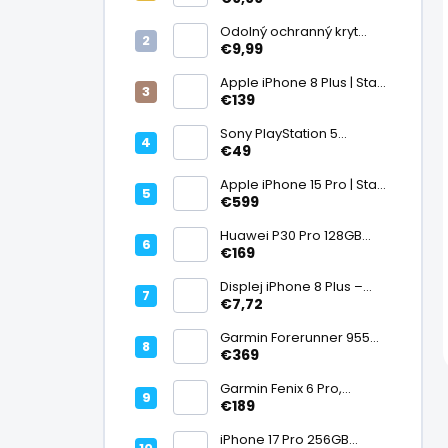
displej
Odolný ochranný kryt
transparentný
€9,99
Apple iPhone 8 Plus | Stav:
Vynikajúci – A
€139
Sony PlayStation 5
DualSense bezdrôtový
€49
ovládač, White | Stav:
Vynikajúci – A
Apple iPhone 15 Pro | Stav:
Vynikajúci – A
€599
Huawei P30 Pro 128GB
Black, Kirin 980, Leica 40
€169
Mpx + 5× optický zoom,
6,47" OLED, IP68 | Stav:
Displej iPhone 8 Plus –
Vynikajúci – A
PREMIUM (lcd)
€7,72
Garmin Forerunner 955
Black, multisport GPS
€369
hodinky, mapy, AMOLED,
batéria 15 dní, ECG,
Garmin Fenix 6 Pro,
ClimbPro
multisport GPS hodinky s
€189
mapami, Pulse Ox, hudba,
batéria až 14 dní, 100m WR
iPhone 17 Pro 256GB