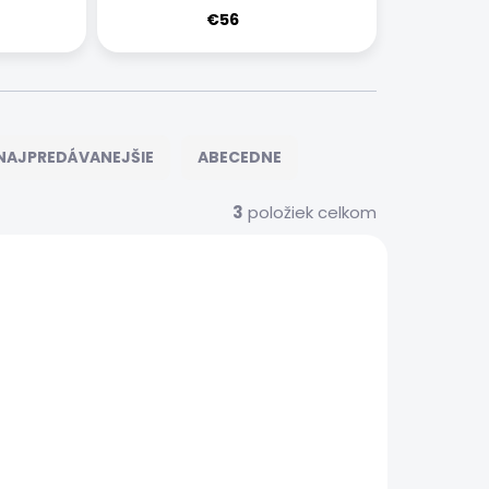
€56
NAJPREDÁVANEJŠIE
ABECEDNE
3
položiek celkom
S0529
SAMSGALASRVS0538
 SERVIS
EXPRESNÝ SERVIS