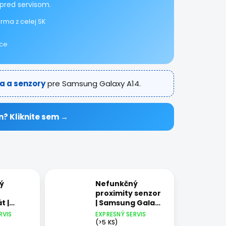
pred servisom.
rma z celej SK
ice
a a senzory
pre Samsung Galaxy A14.
n? Kliknite sem →
ý
Nefunkčný
proximity senzor
t |
| Samsung Galaxy
Galaxy
A14
RVIS
EXPRESNÝ SERVIS
(>5 KS)