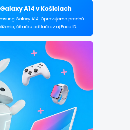
Galaxy A14 v Košiciach
amsung Galaxy A14. Opravujeme prednú
íženia, čítačku odtlačkov aj Face ID.