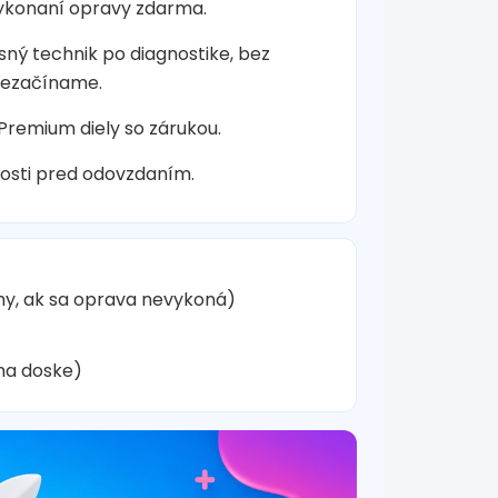
vykonaní opravy zdarma.
sný technik po diagnostike, bez
nezačíname.
 Premium diely so zárukou.
osti pred odovzdaním.
hy, ak sa oprava nevykoná)
na doske)