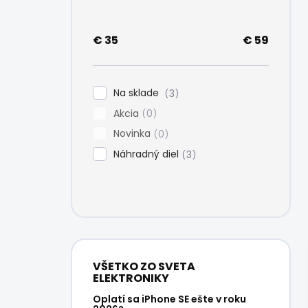
e
l
€
35
€
59
Na sklade
3
Akcia
0
Novinka
0
Náhradný diel
3
VŠETKO ZO SVETA
ELEKTRONIKY
Oplatí sa iPhone SE ešte v roku