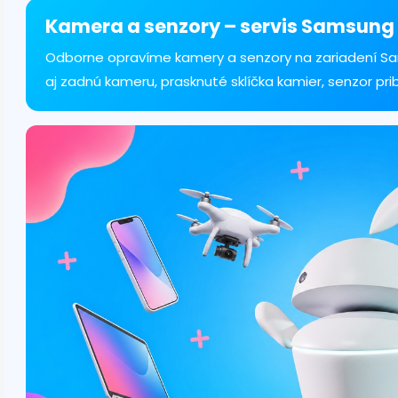
á
d
Kamera a senzory – servis Samsung 
a
c
Odborne opravíme kamery a senzory na zariadení S
i
aj zadnú kameru, prasknuté sklíčka kamier, senzor pribl
e
p
r
v
k
y
v
ý
p
i
s
u