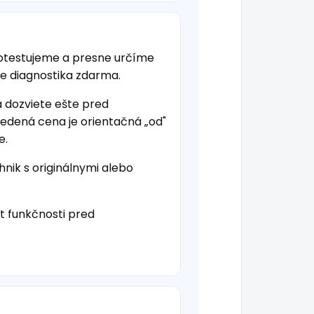
otestujeme a presne určíme
je diagnostika zdarma.
a dozviete ešte pred
vedená cena je orientačná „od"
e.
hnik s originálnymi alebo
t funkčnosti pred