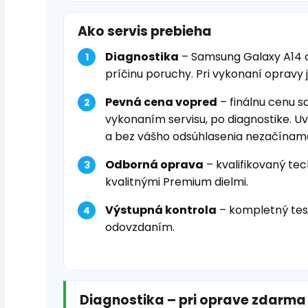
Ako servis prebieha
Diagnostika
– Samsung Galaxy A14 
príčinu poruchy. Pri vykonaní opravy 
Pevná cena vopred
– finálnu cenu s
vykonaním servisu, po diagnostike. U
a bez vášho odsúhlasenia nezačínam
Odborná oprava
– kvalifikovaný tec
kvalitnými Premium dielmi.
Výstupná kontrola
– kompletný tes
odovzdaním.
Diagnostika – pri oprave zdarma