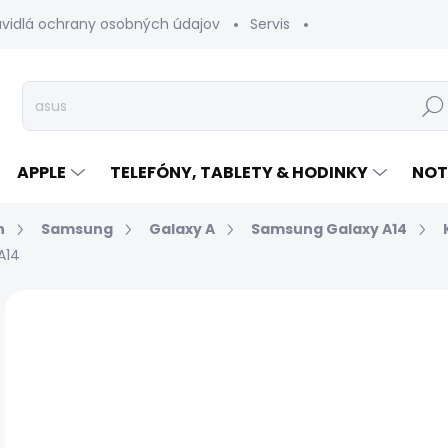
avidlá ochrany osobných údajov
Servis
Vrátenie tovaru
Hľad
APPLE
TELEFÓNY, TABLETY & HODINKY
NOT
n
Samsung
Galaxy A
Samsung Galaxy A14
A14
Neohodnotené
Podrobnosti hodnotenia
€
Jed
EXP
cen
MÔŽ