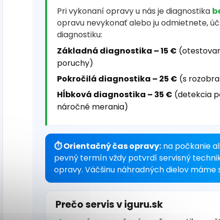
Pri vykonaní opravy u nás je diagnostika
b
opravu nevykonať alebo ju odmietnete, ú
diagnostiku:
Základná diagnostika – 15 €
(otestovan
poruchy)
Pokročilá diagnostika – 25 €
(s rozobra
Hĺbková diagnostika – 35 €
(detekcia p
náročné merania)
⏱ Orientačný čas opravy:
na počkanie al
pevný termín vždy potvrdí servisný techni
opravy. Väčšinu náhradných dielov máme s
Prečo servis v iguru.sk