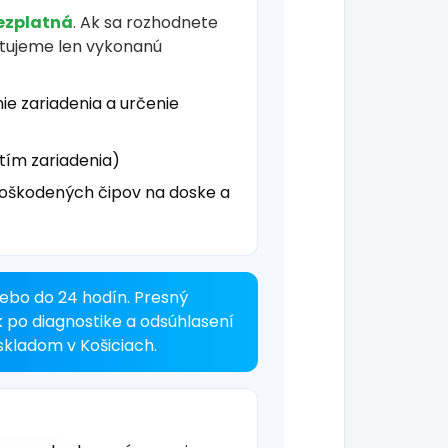
ezplatná
. Ak sa rozhodnete
čtujeme len vykonanú
ie zariadenia a určenie
tím zariadenia)
oškodených čipov na doske a
ebo do 24 hodín. Presný
k po diagnostike a odsúhlasení
kladom v Košiciach.