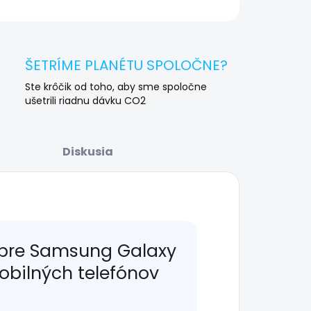
OPÝTAŤ SA
STRÁŽIŤ
ŠETRÍME PLANÉTU SPOLOČNE?
Ste krôčik od toho, aby sme spoločne
ušetrili riadnu dávku CO2
Diskusia
 pre Samsung Galaxy
mobilných telefónov