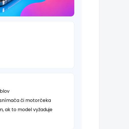
áblov
 snímača či motorčeka
ím, ak to model vyžaduje