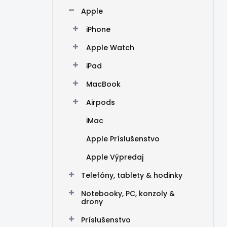
n
Apple
e
l
iPhone
Apple Watch
iPad
MacBook
Airpods
iMac
Apple Príslušenstvo
Apple Výpredaj
Telefóny, tablety & hodinky
Notebooky, PC, konzoly &
drony
Príslušenstvo