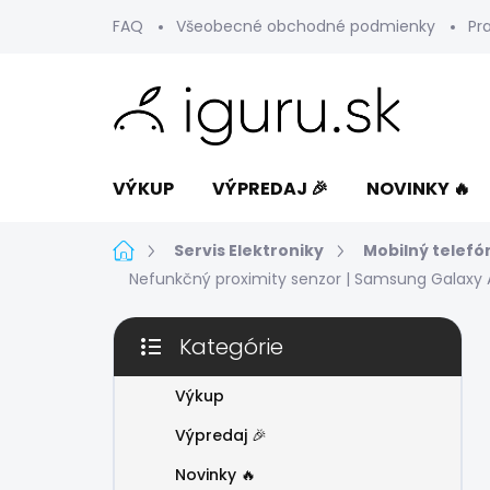
Prejsť
FAQ
Všeobecné obchodné podmienky
Pr
na
obsah
VÝKUP
VÝPREDAJ 🎉
NOVINKY 🔥
Domov
Servis Elektroniky
Mobilný telefó
Nefunkčný proximity senzor | Samsung Galaxy 
B
Kategórie
o
Preskočiť
č
kategórie
n
Výkup
ý
Výpredaj 🎉
p
a
Novinky 🔥