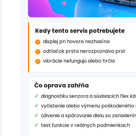
Kedy tento servis potrebujete
displej pri hovore nezhasína
odtlačok prsta nerozpoznáva prst
vibrácie nefungujú alebo hrčia
Čo oprava zahŕňa
diagnostiku senzora a súvisiacich flex k
vyčistenie alebo výmenu poškodeného
oživenie a spárovanie dielu so zariaden
test funkcie v reálnych podmienkach