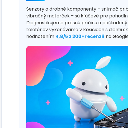
Senzory a drobné komponenty – snímač priblíž
vibračný motorček – sú kľúčové pre pohodlné
Diagnostikujeme presnú príčinu a poškodený
telefónov vykonávame v Košiciach s dielmi s
hodnotením
4,8/5 z 200+ recenzií
na Google