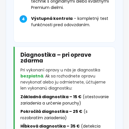
technik s originálnymi alebo kvalitnými
Premium dielmi.
Výstupná kontrola
– kompletný test
funkčnosti pred odovzdaním.
Diagnostika – pri oprave
zdarma
Pri vykonaní opravy u nás je diagnostika
bezplatná
. Ak sa rozhodnete opravu
nevykonať alebo ju odmietnete, účtujeme
len vykonanú diagnostiku:
Základná diagnostika – 15 €
(otestovanie
zariadenia a určenie poruchy)
Pokročilá diagnostika – 25 €
(s
rozobratím zariadenia)
Hĺbková diagnostika – 35 €
(detekcia