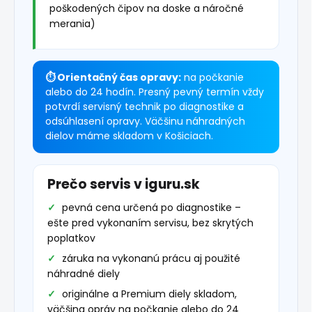
poškodených čipov na doske a náročné
merania)
⏱ Orientačný čas opravy:
na počkanie
alebo do 24 hodín. Presný pevný termín vždy
potvrdí servisný technik po diagnostike a
odsúhlasení opravy. Väčšinu náhradných
dielov máme skladom v Košiciach.
Prečo servis v iguru.sk
pevná cena určená po diagnostike –
ešte pred vykonaním servisu, bez skrytých
poplatkov
záruka na vykonanú prácu aj použité
náhradné diely
originálne a Premium diely skladom,
väčšina opráv na počkanie alebo do 24