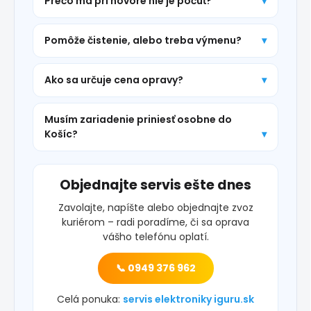
Prečo ma pri hovore nie je počuť?
Pomôže čistenie, alebo treba výmenu?
Ako sa určuje cena opravy?
Musím zariadenie priniesť osobne do
Košíc?
Objednajte servis ešte dnes
Zavolajte, napíšte alebo objednajte zvoz
kuriérom – radi poradíme, či sa oprava
vášho telefónu oplatí.
📞 0949 376 962
Celá ponuka:
servis elektroniky iguru.sk