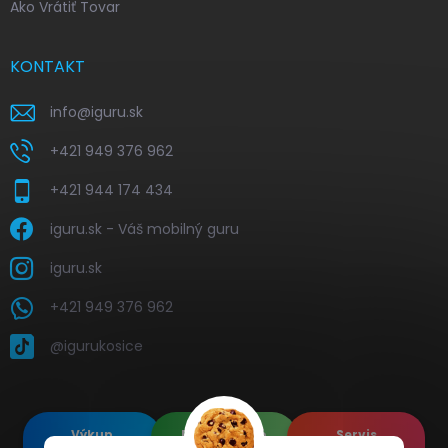
Ako Vrátiť Tovar
KONTAKT
info
@
iguru.sk
+421 949 376 962
+421 944 174 434
iguru.sk - Váš mobilný guru
iguru.sk
+421 949 376 962
@igurukosice
Výkup
Renovované
Servis