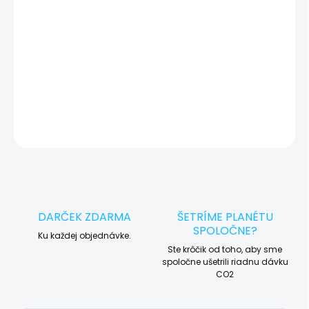
🛠️ Pre objednávku servisu na diaľku pridajte tento produkt do
košíka a dokončite objednávku. Následne vás obratom
kontaktujeme ohľadom vyzdvihnutia vášho zariadenia.
DETAILNÉ INFORMÁCIE
OPÝTAŤ SA
STRÁŽIŤ
DARČEK ZDARMA
ŠETRÍME PLANÉTU
SPOLOČNE?
Ku každej objednávke.
Ste krôčik od toho, aby sme
spoločne ušetrili riadnu dávku
CO2