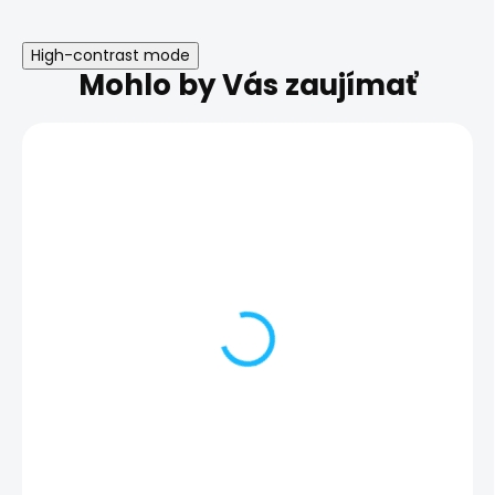
High-contrast mode
Mohlo by Vás zaujímať
Nefunkčný odtlačok
Nastavenia
prsta | Samsung
zabezpečenia |
Galaxy A54 5G
Samsung Gala
5G
112,00 €
20,00 €