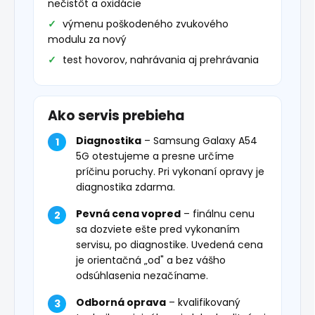
nečistôt a oxidácie
výmenu poškodeného zvukového
modulu za nový
test hovorov, nahrávania aj prehrávania
Ako servis prebieha
Diagnostika
– Samsung Galaxy A54
5G otestujeme a presne určíme
príčinu poruchy. Pri vykonaní opravy je
diagnostika zdarma.
Pevná cena vopred
– finálnu cenu
sa dozviete ešte pred vykonaním
servisu, po diagnostike. Uvedená cena
je orientačná „od" a bez vášho
odsúhlasenia nezačíname.
Odborná oprava
– kvalifikovaný