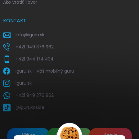
Ako Vrátiť Tovar
KONTAKT
info
@
iguru.sk
+421 949 376 962
+421 944 174 434
iguru.sk - Váš mobilný guru
iguru.sk
+421 949 376 962
@igurukosice
Výkup
Renovované
Servis