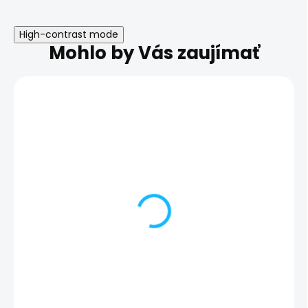
High-contrast mode
Mohlo by Vás zaujímať
Nefunkčný odtlačok
Oprava základ
prsta | Samsung
dosky | Samsu
Galaxy S23 Ultra
Galaxy S23 Ult
112,00 €
119,00 €