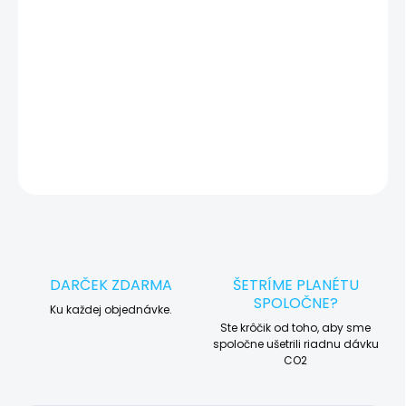
🛠️ Pre objednávku servisu na diaľku pridajte tento produkt do
košíka a dokončite objednávku. Následne vás obratom
kontaktujeme ohľadom vyzdvihnutia vášho zariadenia.
DETAILNÉ INFORMÁCIE
OPÝTAŤ SA
STRÁŽIŤ
DARČEK ZDARMA
ŠETRÍME PLANÉTU
SPOLOČNE?
Ku každej objednávke.
Ste krôčik od toho, aby sme
spoločne ušetrili riadnu dávku
CO2