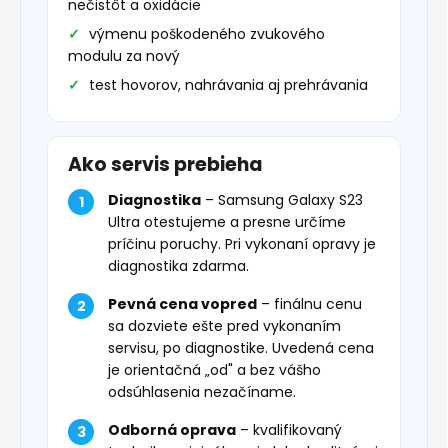
nečistôt a oxidácie
výmenu poškodeného zvukového
modulu za nový
test hovorov, nahrávania aj prehrávania
Ako servis prebieha
Diagnostika
– Samsung Galaxy S23
Ultra otestujeme a presne určíme
príčinu poruchy. Pri vykonaní opravy je
diagnostika zdarma.
Pevná cena vopred
– finálnu cenu
sa dozviete ešte pred vykonaním
servisu, po diagnostike. Uvedená cena
je orientačná „od" a bez vášho
odsúhlasenia nezačíname.
Odborná oprava
– kvalifikovaný