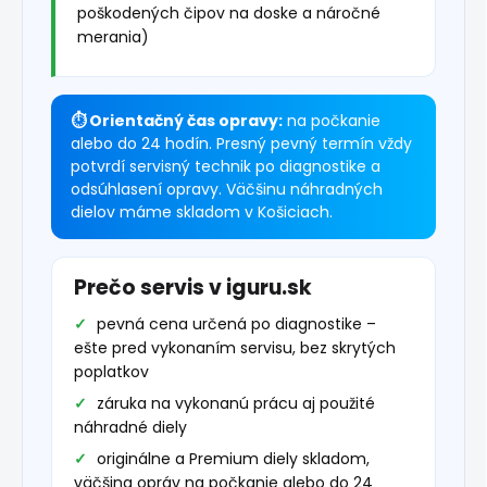
poškodených čipov na doske a náročné
merania)
⏱ Orientačný čas opravy:
na počkanie
alebo do 24 hodín. Presný pevný termín vždy
potvrdí servisný technik po diagnostike a
odsúhlasení opravy. Väčšinu náhradných
dielov máme skladom v Košiciach.
Prečo servis v iguru.sk
pevná cena určená po diagnostike –
ešte pred vykonaním servisu, bez skrytých
poplatkov
záruka na vykonanú prácu aj použité
náhradné diely
originálne a Premium diely skladom,
väčšina opráv na počkanie alebo do 24