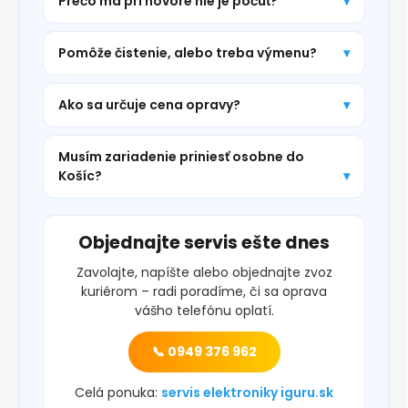
Prečo ma pri hovore nie je počuť?
Pomôže čistenie, alebo treba výmenu?
Ako sa určuje cena opravy?
Musím zariadenie priniesť osobne do
Košíc?
Objednajte servis ešte dnes
Zavolajte, napíšte alebo objednajte zvoz
kuriérom – radi poradíme, či sa oprava
vášho telefónu oplatí.
📞 0949 376 962
Celá ponuka:
servis elektroniky iguru.sk