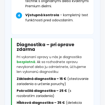
technik s originálnymi alebo kvalitnými
Premium dielmi.
Výstupná kontrola
– kompletný test
funkčnosti pred odovzdaním.
Diagnostika – pri oprave
zdarma
Pri vykonaní opravy u nás je diagnostika
bezplatná
. Ak sa rozhodnete opravu
nevykonať alebo ju odmietnete, účtujeme
len vykonanú diagnostiku:
Základná diagnostika – 15 €
(otestovanie
zariadenia a určenie poruchy)
Pokročilá diagnostika – 25 €
(s
rozobratím zariadenia)
Hĺbková diagnostika – 35 €
(detekcia