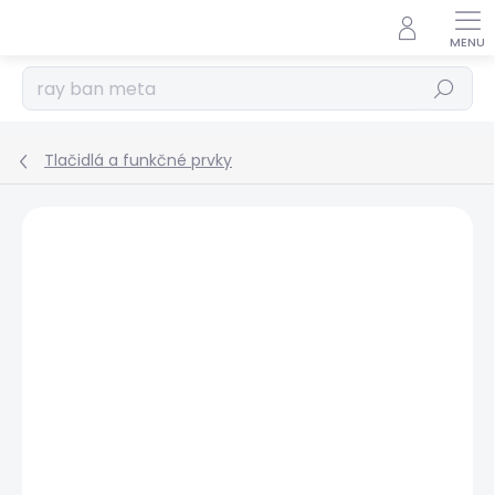
Prejsť
na
obsah
Hľadať
Tlačidlá a funkčné prvky
Podrobnosti hodnotenia
Neohodnotené