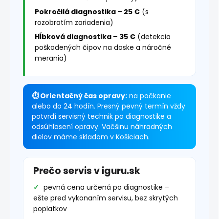
Pokročilá diagnostika – 25 €
(s
rozobratím zariadenia)
Hĺbková diagnostika – 35 €
(detekcia
poškodených čipov na doske a náročné
merania)
⏱ Orientačný čas opravy:
na počkanie
alebo do 24 hodín. Presný pevný termín vždy
potvrdí servisný technik po diagnostike a
odsúhlasení opravy. Väčšinu náhradných
dielov máme skladom v Košiciach.
Prečo servis v iguru.sk
pevná cena určená po diagnostike –
ešte pred vykonaním servisu, bez skrytých
poplatkov