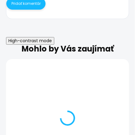
Pridať komentár
High-contrast mode
Mohlo by Vás zaujímať
Nefunkčné tlačidlá
Nefunkčné vibr
hlasitosti | Samsung
Samsung Gala