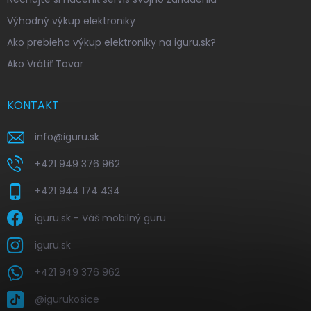
Výhodný výkup elektroniky
Ako prebieha výkup elektroniky na iguru.sk?
Ako Vrátiť Tovar
KONTAKT
info
@
iguru.sk
+421 949 376 962
+421 944 174 434
iguru.sk - Váš mobilný guru
iguru.sk
+421 949 376 962
@igurukosice