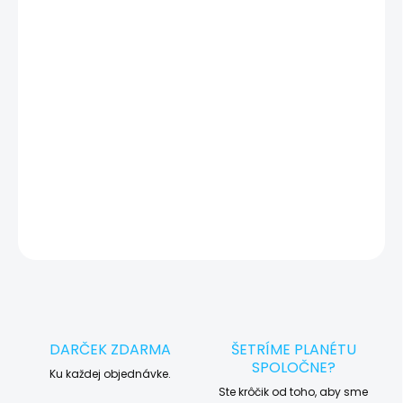
🔍 Pred každým servisným úkonom vykonávame diagnostiku
zariadenia, vďaka ktorej môžeme eliminovať iné možné príčiny
vady zariadenia a preto vás vždy pred tým, než vykonáme servis,
okamžite po diagnostike kontaktujeme s potvrdením.
🛠️ Pre objednávku servisu na diaľku pridajte tento produkt do
košíka a dokončite objednávku. Následne vás obratom
kontaktujeme ohľadom vyzdvihnutia vášho zariadenia.
DETAILNÉ INFORMÁCIE
OPÝTAŤ SA
STRÁŽIŤ
DARČEK ZDARMA
ŠETRÍME PLANÉTU
SPOLOČNE?
Ku každej objednávke.
Ste krôčik od toho, aby sme