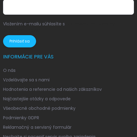
Vložením e-mailu súhlasíte s
podmienkami ochrany
osobných údajov
Prihlásiť sa
INFORMÁCIE PRE VÁS
O nás
Vzdelávajte sa s nami
Hodnotenia a referencie od našich zákazníkov
Najčastejšie otázky a odpovede
Všeobecné obchodné podmienky
Podmienky GDPR
Reklamačný a servisný formulár
Nechajte si naceniť servis svojho zariadenia