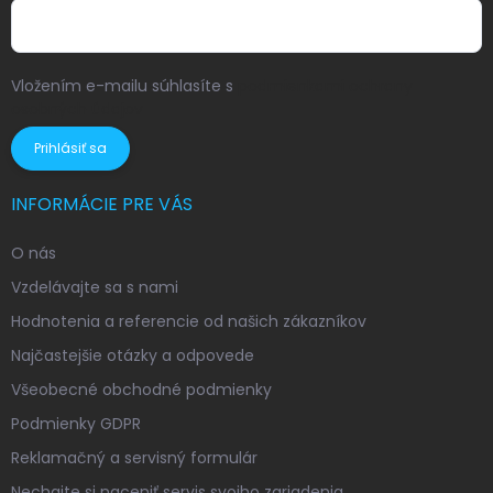
Vložením e-mailu súhlasíte s
podmienkami ochrany
osobných údajov
Prihlásiť sa
INFORMÁCIE PRE VÁS
O nás
Vzdelávajte sa s nami
Hodnotenia a referencie od našich zákazníkov
Najčastejšie otázky a odpovede
Všeobecné obchodné podmienky
Podmienky GDPR
Reklamačný a servisný formulár
Nechajte si naceniť servis svojho zariadenia