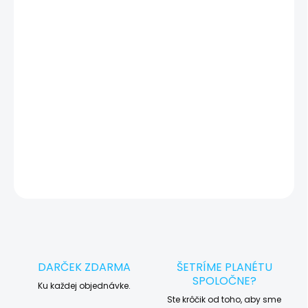
🔍 Pred každým servisným úkonom vykonávame diagnostiku
zariadenia, vďaka ktorej môžeme eliminovať iné možné príčiny
vady zariadenia a preto vás vždy pred tým, než vykonáme servis,
okamžite po diagnostike kontaktujeme s potvrdením.
🛠️ Pre objednávku servisu na diaľku pridajte tento produkt do
košíka a dokončite objednávku. Následne vás obratom
kontaktujeme ohľadom vyzdvihnutia vášho zariadenia.
DETAILNÉ INFORMÁCIE
OPÝTAŤ SA
STRÁŽIŤ
DARČEK ZDARMA
ŠETRÍME PLANÉTU
SPOLOČNE?
Ku každej objednávke.
Ste krôčik od toho, aby sme