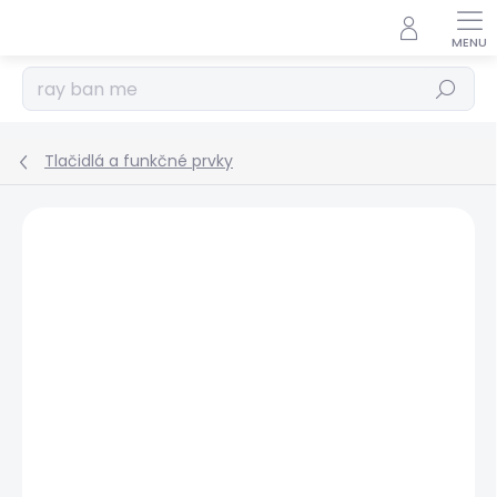
Prejsť
na
obsah
Hľadať
Tlačidlá a funkčné prvky
Podrobnosti hodnotenia
Neohodnotené