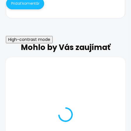
Pridať komentár
High-contrast mode
Mohlo by Vás zaujímať
Nefunkčné tlačidlá
Nefunkčné vibr
hlasitosti | Samsung
Samsung Galax