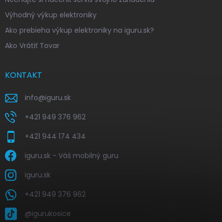
Výhodný výkup elektroniky
Ako prebieha výkup elektroniky na iguru.sk?
Ako Vrátiť Tovar
KONTAKT
info
@
iguru.sk
+421 949 376 962
+421 944 174 434
iguru.sk - Váš mobilný guru
iguru.sk
+421 949 376 962
@igurukosice