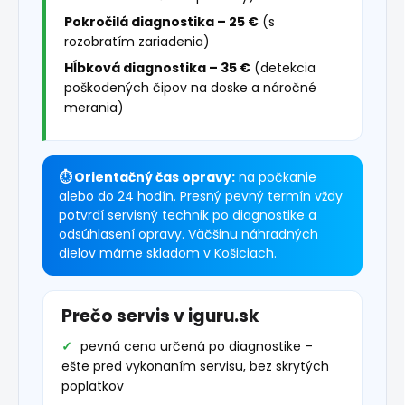
Pokročilá diagnostika – 25 €
(s
rozobratím zariadenia)
Hĺbková diagnostika – 35 €
(detekcia
poškodených čipov na doske a náročné
merania)
⏱ Orientačný čas opravy:
na počkanie
alebo do 24 hodín. Presný pevný termín vždy
potvrdí servisný technik po diagnostike a
odsúhlasení opravy. Väčšinu náhradných
dielov máme skladom v Košiciach.
Prečo servis v iguru.sk
pevná cena určená po diagnostike –
ešte pred vykonaním servisu, bez skrytých
poplatkov