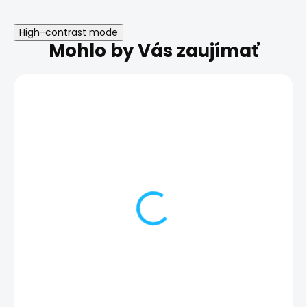
High-contrast mode
Mohlo by Vás zaujímať
Nefunkčný
Nefunkčné nabí
reproduktor | Samsung
Samsung Gala
Galaxy A33 5G
5G
54,00 €
44,00 €