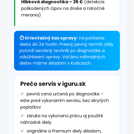
Hĺbková diagnostika – 35 €
(detekcia
poškodených čipov na doske a náročné
merania)
⏱ Orientačný čas opravy:
na počkanie
alebo do 24 hodín. Presný pevný termín vždy
potvrdí servisný technik po diagnostike a
odsúhlasení opravy. Väčšinu náhradných
dielov máme skladom v Košiciach.
Prečo servis v iguru.sk
pevná cena určená po diagnostike –
ešte pred vykonaním servisu, bez skrytých
poplatkov
záruka na vykonanú prácu aj použité
náhradné diely
originálne a Premium diely skladom,