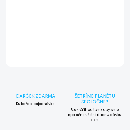
okamžite po diagnostike kontaktujeme s potvrdením.
🛠️ Pre objednávku servisu na diaľku pridajte tento produkt do
košíka a dokončite objednávku. Následne vás obratom
kontaktujeme ohľadom vyzdvihnutia vášho zariadenia.
DETAILNÉ INFORMÁCIE
OPÝTAŤ SA
STRÁŽIŤ
DARČEK ZDARMA
ŠETRÍME PLANÉTU
SPOLOČNE?
Ku každej objednávke.
Ste krôčik od toho, aby sme
spoločne ušetrili riadnu dávku
CO2