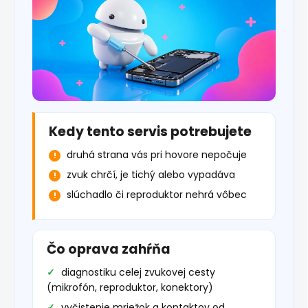
Kedy tento servis potrebujete
druhá strana vás pri hovore nepočuje
zvuk chrčí, je tichý alebo vypadáva
slúchadlo či reproduktor nehrá vôbec
Čo oprava zahŕňa
diagnostiku celej zvukovej cesty
(mikrofón, reproduktor, konektory)
vyčistenie mriežok a kontaktov od