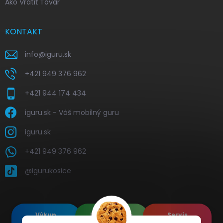
Ako Vrátiť Tovar
KONTAKT
info
@
iguru.sk
+421 949 376 962
+421 944 174 434
iguru.sk - Váš mobilný guru
iguru.sk
+421 949 376 962
@igurukosice
Výkup
Renovované
Servis
elektroniky
Apple's
elektroniky