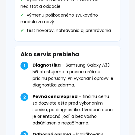
nečistôt a oxidácie
výmenu poškodeného zvukového
modulu za nový
test hovorov, nahrávania aj prehrávania
Ako servis prebieha
Diagnostika
– Samsung Galaxy A33
5G otestujeme a presne určíme
príčinu poruchy. Pri vykonaní opravy je
diagnostika zdarma.
Pevná cena vopred
– finálnu cenu
sa dozviete ešte pred vykonaním
servisu, po diagnostike. Uvedená cena
je orientačná „od" a bez vášho
odsúhlasenia nezačíname.
Odborná oprava
– kvalifikovaný