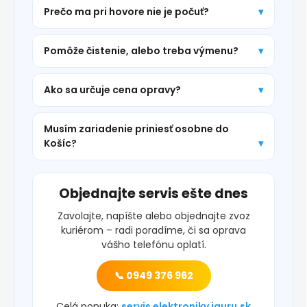
Prečo ma pri hovore nie je počuť?
Pomôže čistenie, alebo treba výmenu?
Ako sa určuje cena opravy?
Musím zariadenie priniesť osobne do
Košíc?
Objednajte servis ešte dnes
Zavolajte, napíšte alebo objednajte zvoz
kuriérom – radi poradíme, či sa oprava
vášho telefónu oplatí.
📞 0949 376 962
Celá ponuka:
servis elektroniky iguru.sk