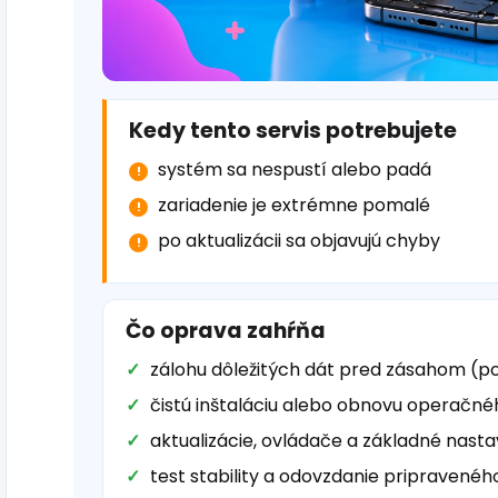
Kedy tento servis potrebujete
systém sa nespustí alebo padá
zariadenie je extrémne pomalé
po aktualizácii sa objavujú chyby
Čo oprava zahŕňa
zálohu dôležitých dát pred zásahom (p
čistú inštaláciu alebo obnovu operačn
aktualizácie, ovládače a základné nasta
test stability a odovzdanie pripravenéh