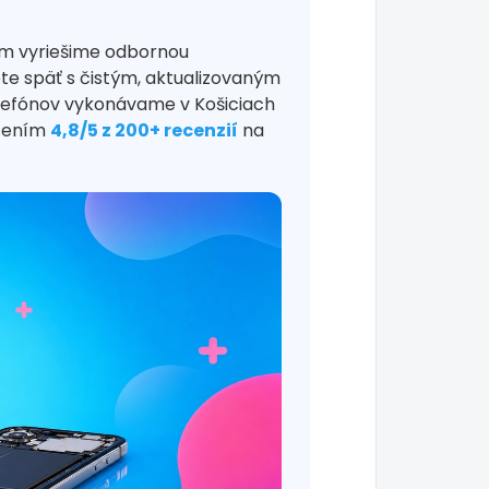
ém vyriešime odbornou
ete späť s čistým, aktualizovaným
lefónov vykonávame v Košiciach
otením
4,8/5 z 200+ recenzií
na