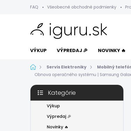
Prejsť
FAQ
Všeobecné obchodné podmienky
Pr
na
obsah
VÝKUP
VÝPREDAJ 🎉
NOVINKY 🔥
Domov
Servis Elektroniky
Mobilný telefó
Obnova operačného systému | Samsung Galaxy
B
Kategórie
o
Preskočiť
č
kategórie
n
Výkup
ý
Výpredaj 🎉
p
a
Novinky 🔥