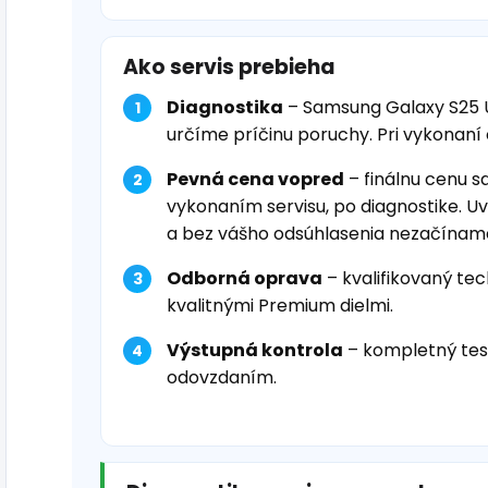
Ako servis prebieha
Diagnostika
– Samsung Galaxy S25 U
určíme príčinu poruchy. Pri vykonaní
Pevná cena vopred
– finálnu cenu s
vykonaním servisu, po diagnostike. U
a bez vášho odsúhlasenia nezačínam
Odborná oprava
– kvalifikovaný tec
kvalitnými Premium dielmi.
Výstupná kontrola
– kompletný tes
odovzdaním.