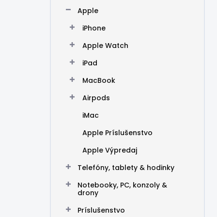
n
Apple
e
l
iPhone
Apple Watch
iPad
MacBook
Airpods
iMac
Apple Príslušenstvo
Apple Výpredaj
Telefóny, tablety & hodinky
Notebooky, PC, konzoly &
drony
Príslušenstvo