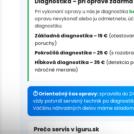
Diagnostika – pri oprave zdarma
Pri vykonaní opravy u nás je diagnostika
b
opravu nevykonať alebo ju odmietnete, ú
diagnostiku:
Základná diagnostika – 15 €
(otestovan
poruchy)
Pokročilá diagnostika – 25 €
(s rozobra
Hĺbková diagnostika – 35 €
(detekcia p
náročné merania)
⏱ Orientačný čas opravy:
spravidla do 2
vždy potvrdí servisný technik po diagnosti
Väčšinu náhradných dielov máme skladom 
Prečo servis v iguru.sk