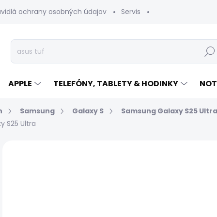
avidlá ochrany osobných údajov
Servis
Vrátenie tovaru
Hľad
APPLE
TELEFÓNY, TABLETY & HODINKY
NOT
n
Samsung
Galaxy S
Samsung Galaxy S25 Ultr
 S25 Ultra
Neohodnotené
Podrobnosti hodnotenia
€
Jed
EXP
cen
MÔŽ