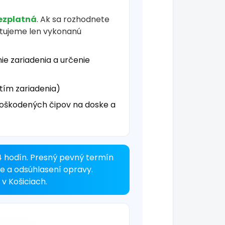
ezplatná
. Ak sa rozhodnete
čtujeme len vykonanú
ie zariadenia a určenie
tím zariadenia)
oškodených čipov na doske a
4 hodín. Presný pevný termín
ke a odsúhlasení opravy.
v Košiciach.