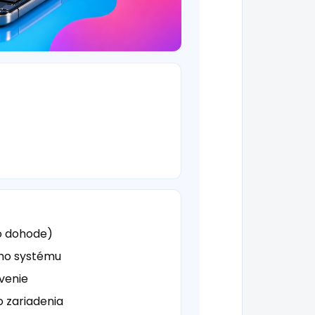
o dohode)
ého systému
venie
o zariadenia