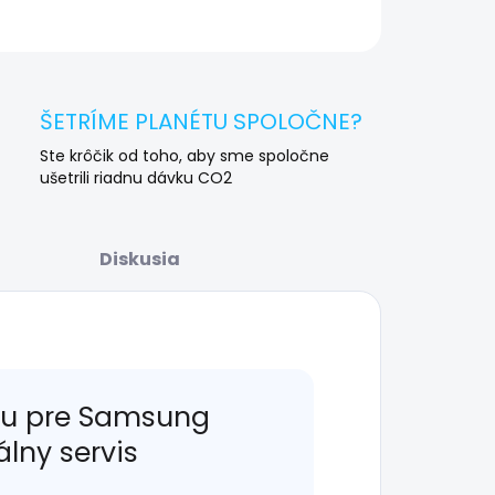
OPÝTAŤ SA
STRÁŽIŤ
ŠETRÍME PLANÉTU SPOLOČNE?
Ste krôčik od toho, aby sme spoločne
ušetrili riadnu dávku CO2
Diskusia
u pre Samsung
álny servis