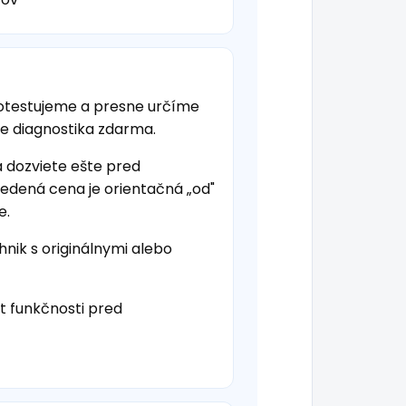
otestujeme a presne určíme
je diagnostika zdarma.
a dozviete ešte pred
vedená cena je orientačná „od"
e.
hnik s originálnymi alebo
t funkčnosti pred