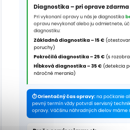
Diagnostika – pri oprave zdarma
Pri vykonaní opravy u nás je diagnostika
b
opravu nevykonať alebo ju odmietnete, ú
diagnostiku:
Základná diagnostika – 15 €
(otestovan
poruchy)
Pokročilá diagnostika – 25 €
(s rozobra
Hĺbková diagnostika – 35 €
(detekcia p
náročné merania)
⏱ Orientačný čas opravy:
na počkanie al
pevný termín vždy potvrdí servisný techni
opravy. Väčšinu náhradných dielov máme s