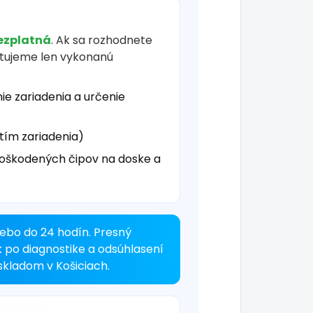
ezplatná
. Ak sa rozhodnete
čtujeme len vykonanú
ie zariadenia a určenie
tím zariadenia)
oškodených čipov na doske a
ebo do 24 hodín. Presný
k po diagnostike a odsúhlasení
kladom v Košiciach.