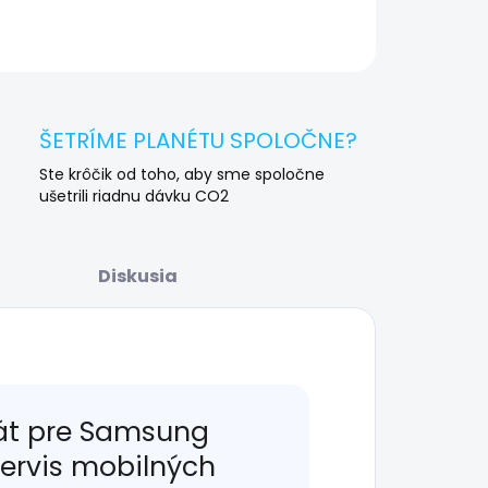
OPÝTAŤ SA
STRÁŽIŤ
ŠETRÍME PLANÉTU SPOLOČNE?
Ste krôčik od toho, aby sme spoločne
ušetrili riadnu dávku CO2
Diskusia
át pre Samsung
servis mobilných