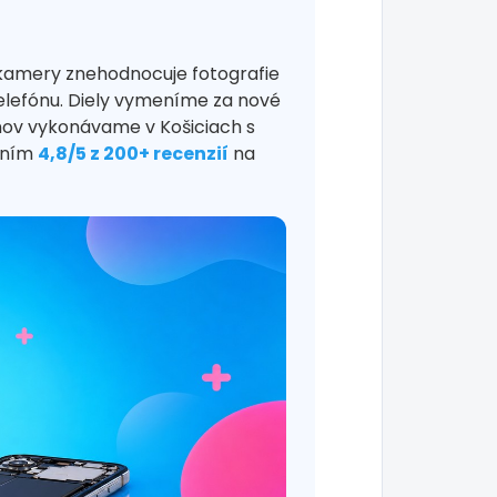
kamery znehodnocuje fotografie
elefónu. Diely vymeníme za nové
ónov vykonávame v Košiciach s
tením
4,8/5 z 200+ recenzií
na