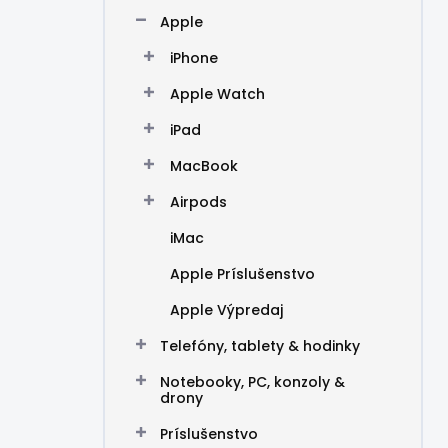
n
Apple
e
l
iPhone
Apple Watch
iPad
MacBook
Airpods
iMac
Apple Príslušenstvo
Apple Výpredaj
Telefóny, tablety & hodinky
Notebooky, PC, konzoly &
drony
Príslušenstvo