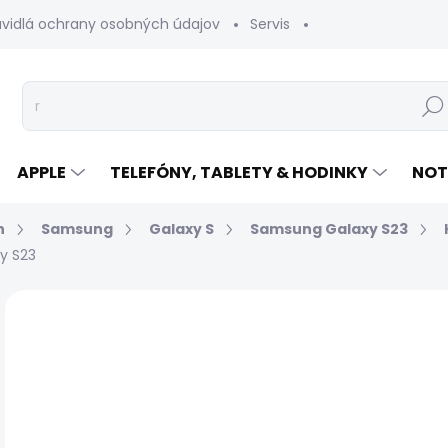
avidlá ochrany osobných údajov
Servis
Vrátenie tovaru
Hľad
APPLE
TELEFÓNY, TABLETY & HODINKY
NOT
n
Samsung
Galaxy S
Samsung Galaxy S23
y S23
Neohodnotené
Podrobnosti hodnotenia
€
Jed
EXP
cen
MÔŽ