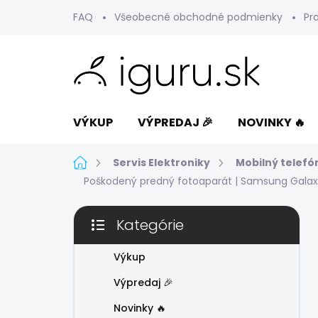
Prejsť
FAQ
Všeobecné obchodné podmienky
Pr
na
obsah
VÝKUP
VÝPREDAJ 🎉
NOVINKY 🔥
Domov
Servis Elektroniky
Mobilný telefó
Poškodený predný fotoaparát | Samsung Galax
B
Kategórie
o
Preskočiť
č
kategórie
n
Výkup
ý
Výpredaj 🎉
p
a
Novinky 🔥