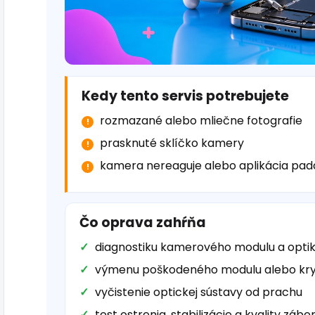
Kedy tento servis potrebujete
rozmazané alebo mliečne fotografie
prasknuté sklíčko kamery
kamera nereaguje alebo aplikácia pad
Čo oprava zahŕňa
diagnostiku kamerového modulu a opti
výmenu poškodeného modulu alebo kry
vyčistenie optickej sústavy od prachu
test ostrenia, stabilizácie a kvality zábe