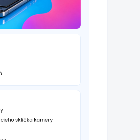
á
ky
cieho sklíčka kamery
rov