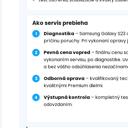
Ako servis prebieha
Diagnostika
– Samsung Galaxy S23 
príčinu poruchy. Pri vykonaní opravy 
Pevná cena vopred
– finálnu cenu s
vykonaním servisu, po diagnostike. U
a bez vášho odsúhlasenia nezačínam
Odborná oprava
– kvalifikovaný tec
kvalitnými Premium dielmi.
Výstupná kontrola
– kompletný tes
odovzdaním.