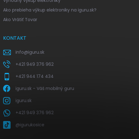
Výhodný výkup elektroniky
Ako prebieha výkup elektroniky na iguru.sk?
Ako Vrátiť Tovar
KONTAKT
info
@
iguru.sk
+421 949 376 962
+421 944 174 434
iguru.sk - Váš mobilný guru
iguru.sk
+421 949 376 962
@igurukosice