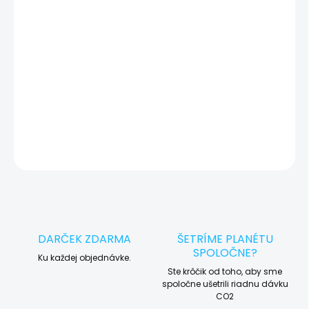
vady zariadenia a preto vás vždy pred tým, než vykonáme servis,
okamžite po diagnostike kontaktujeme s potvrdením.
🛠️ Pre objednávku servisu na diaľku pridajte tento produkt do
košíka a dokončite objednávku. Následne vás obratom
kontaktujeme ohľadom vyzdvihnutia vášho zariadenia.
DETAILNÉ INFORMÁCIE
OPÝTAŤ SA
STRÁŽIŤ
DARČEK ZDARMA
ŠETRÍME PLANÉTU
SPOLOČNE?
Ku každej objednávke.
Ste krôčik od toho, aby sme
spoločne ušetrili riadnu dávku
CO2