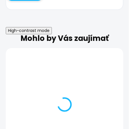
High-contrast mode
Mohlo by Vás zaujímať
Výmena zadného skla |
Výmena sklíčk
Samsung Galaxy A54
zadnej kamery 
5G
Samsung Gala