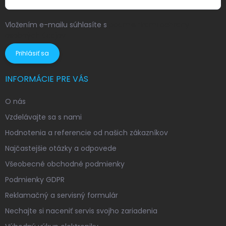
Vložením e-mailu súhlasíte s
podmienkami ochrany
osobných údajov
Prihlásiť sa
INFORMÁCIE PRE VÁS
O nás
Vzdelávajte sa s nami
Hodnotenia a referencie od našich zákazníkov
Najčastejšie otázky a odpovede
Všeobecné obchodné podmienky
Podmienky GDPR
Reklamačný a servisný formulár
Nechajte si naceniť servis svojho zariadenia