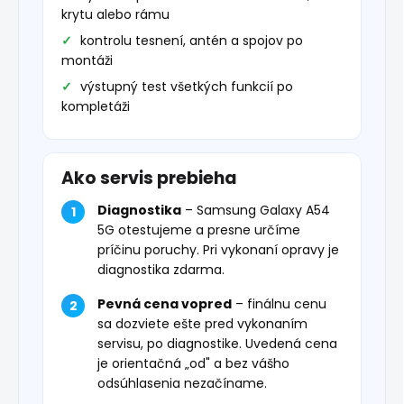
krytu alebo rámu
kontrolu tesnení, antén a spojov po
montáži
výstupný test všetkých funkcií po
kompletáži
Ako servis prebieha
Diagnostika
– Samsung Galaxy A54
5G otestujeme a presne určíme
príčinu poruchy. Pri vykonaní opravy je
diagnostika zdarma.
Pevná cena vopred
– finálnu cenu
sa dozviete ešte pred vykonaním
servisu, po diagnostike. Uvedená cena
je orientačná „od" a bez vášho
odsúhlasenia nezačíname.