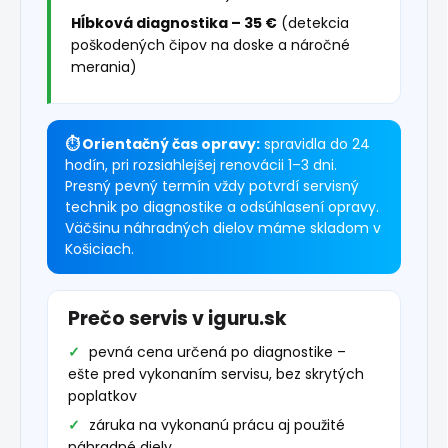
Hĺbková diagnostika – 35 €
(detekcia
poškodených čipov na doske a náročné
merania)
⏱ Orientačný čas opravy:
spravidla do 24
hodín, pri rozsiahlejšej renovácii 1–3 dni.
Presný pevný termín vždy potvrdí servisný
technik po diagnostike a odsúhlasení opravy.
Väčšinu náhradných dielov máme skladom v
Košiciach.
Prečo servis v iguru.sk
pevná cena určená po diagnostike –
ešte pred vykonaním servisu, bez skrytých
poplatkov
záruka na vykonanú prácu aj použité
náhradné diely