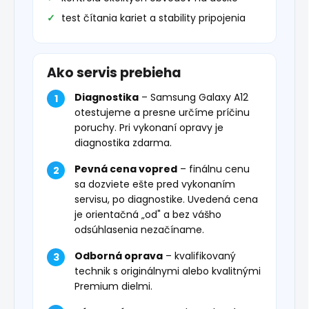
test čítania kariet a stability pripojenia
Ako servis prebieha
Diagnostika
– Samsung Galaxy A12
otestujeme a presne určíme príčinu
poruchy. Pri vykonaní opravy je
diagnostika zdarma.
Pevná cena vopred
– finálnu cenu
sa dozviete ešte pred vykonaním
servisu, po diagnostike. Uvedená cena
je orientačná „od" a bez vášho
odsúhlasenia nezačíname.
Odborná oprava
– kvalifikovaný
technik s originálnymi alebo kvalitnými
Premium dielmi.