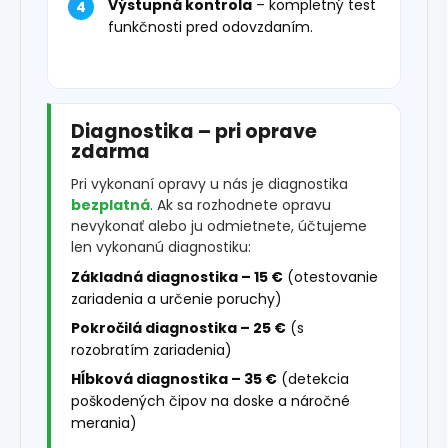
Výstupná kontrola
– kompletný test
funkčnosti pred odovzdaním.
Diagnostika – pri oprave
zdarma
Pri vykonaní opravy u nás je diagnostika
bezplatná
. Ak sa rozhodnete opravu
nevykonať alebo ju odmietnete, účtujeme
len vykonanú diagnostiku:
Základná diagnostika – 15 €
(otestovanie
zariadenia a určenie poruchy)
Pokročilá diagnostika – 25 €
(s
rozobratím zariadenia)
Hĺbková diagnostika – 35 €
(detekcia
poškodených čipov na doske a náročné
merania)