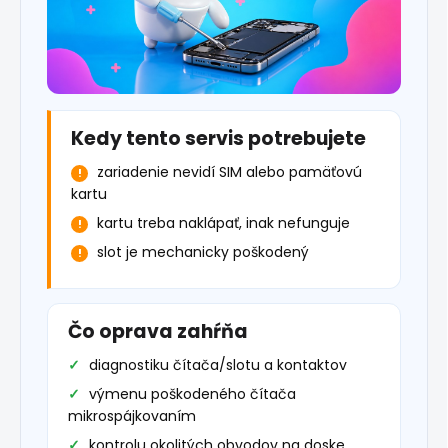
Kedy tento servis potrebujete
zariadenie nevidí SIM alebo pamäťovú
kartu
kartu treba naklápať, inak nefunguje
slot je mechanicky poškodený
Čo oprava zahŕňa
diagnostiku čítača/slotu a kontaktov
výmenu poškodeného čítača
mikrospájkovaním
kontrolu okolitých obvodov na doske