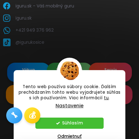
iguru.sk - Váš mobilný guru
iguru.sk
+421 949 376 962
@igurukosice
Výkup
Renovované
Servis
elektroniky
Apple's
elektroniky
Tento web používa súbory cookie. Ďalším
prechádzaním tohto webu vyjadrujete súhlas
Renovované
Doplnkové
Online
Samsung's
Príslušenstvo
Reklamácia
s ich používaním. Viac informácií
tu
.
Nastavenie
🔧
💰
Copyright 2026
iguru.sk
. Všetky práva vyhradené.
Súhlasím
Odmietnuť
Vytvoril Shoptet