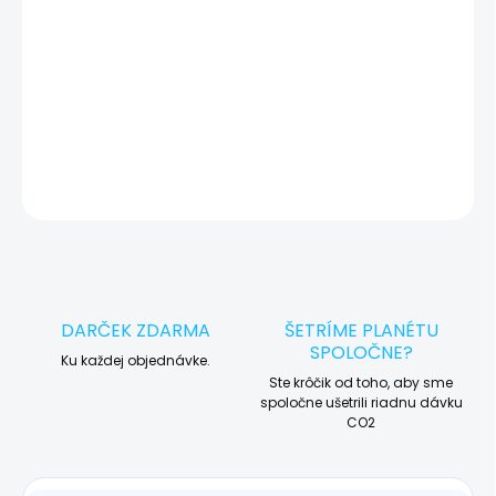
🛠️ Pre objednávku servisu na diaľku pridajte tento produkt do
košíka a dokončite objednávku. Následne vás obratom
kontaktujeme ohľadom vyzdvihnutia vášho zariadenia.
DETAILNÉ INFORMÁCIE
OPÝTAŤ SA
STRÁŽIŤ
DARČEK ZDARMA
ŠETRÍME PLANÉTU
SPOLOČNE?
Ku každej objednávke.
Ste krôčik od toho, aby sme
spoločne ušetrili riadnu dávku
CO2