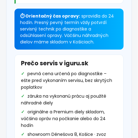
⏱ Orientačný čas opravy:
spravidla do 24
hodín. Presný pevný termín vždy potvrdí
servisný technik po diagnostike a
odsúhlasení opravy. Väčšinu náhradných
dielov máme skladom v Košiciach.
Prečo servis v iguru.sk
pevná cena určená po diagnostike –
ešte pred vykonaním servisu, bez skrytých
poplatkov
záruka na vykonanú prácu aj použité
náhradné diely
originálne a Premium diely skladom,
väčšina opráv na počkanie alebo do 24
hodín
showroom Dénešova 8, Košice · zvoz