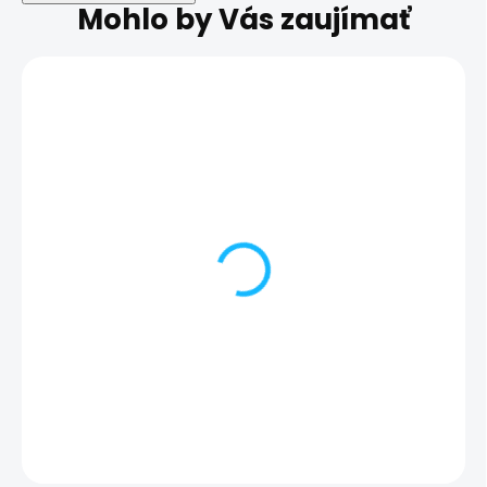
Mohlo by Vás zaujímať
Výmena SIM čítača |
Výmena SIM čít
Samsung Galaxy S24
Samsung Galax
25,00 €
25,00 €