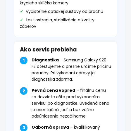
krycieho sklíčka kamery
vyčistenie optickej sústavy od prachu
test ostrenia, stabilizácie a kvality
záberov
Ako servis prebieha
Diagnostika
– Samsung Galaxy S20
FE otestujeme a presne určíme príčinu
poruchy. Pri vykonaní opravy je
diagnostika zdarma.
Pevná cena vopred
– finálnu cenu
sa dozviete ešte pred vykonaním
servisu, po diagnostike. Uvedená cena
je orientačná „od" a bez vášho
odsúhlasenia nezačíname.
Odborná oprava
– kvalifikovaný