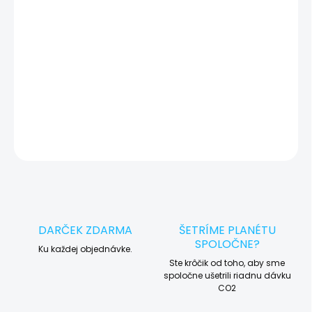
okamžite po diagnostike kontaktujeme s potvrdením.
🛠️ Pre objednávku servisu na diaľku pridajte tento produkt do
košíka a dokončite objednávku. Následne vás obratom
kontaktujeme ohľadom vyzdvihnutia vášho zariadenia.
DETAILNÉ INFORMÁCIE
OPÝTAŤ SA
STRÁŽIŤ
DARČEK ZDARMA
ŠETRÍME PLANÉTU
SPOLOČNE?
Ku každej objednávke.
Ste krôčik od toho, aby sme
spoločne ušetrili riadnu dávku
CO2