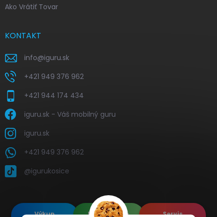
Ako Vrátiť Tovar
KONTAKT
info
@
iguru.sk
+421 949 376 962
+421 944 174 434
iguru.sk - Váš mobilný guru
iguru.sk
+421 949 376 962
@igurukosice
Výkup
Renovované
Servis