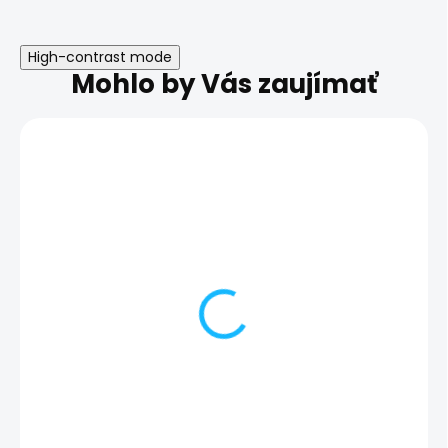
High-contrast mode
Mohlo by Vás zaujímať
Výmena zadného skla |
Výmena housin
Samsung Galaxy S20
Samsung Galax
FE
FE
72,00 €
99,00 €