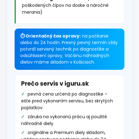
poškodených čipov na doske a náročné
merania)
⏱ Orientačný čas opravy:
na počkanie
alebo do 24 hodín. Presný pevný termín vždy
potvrdí servisný technik po diagnostike a
odsúhlasení opravy. Väčšinu náhradných
dielov máme skladom v Košiciach.
Prečo servis v iguru.sk
pevná cena určená po diagnostike –
ešte pred vykonaním servisu, bez skrytých
poplatkov
záruka na vykonanú prácu aj použité
náhradné diely
originálne a Premium diely skladom,