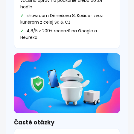
väčšina opráv na počkanie alebo do 24
hodín
showroom Dénešova 8, Košice · zvoz
kuriérom z celej SK & CZ
4,8/5 z 200+ recenzií na Google a
Heureka
Časté otázky