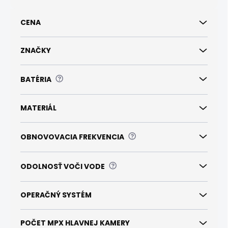
o
d
CENA
u
k
t
ZNAČKY
o
v
?
BATÉRIA
MATERIÁL
?
OBNOVOVACIA FREKVENCIA
?
ODOLNOSŤ VOČI VODE
OPERAČNÝ SYSTÉM
POČET MPX HLAVNEJ KAMERY