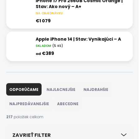
iPhone 17 Pro 256GB Cosmic Orange |
Stav: Ako nový – A+
NA OBJEDNÁVKU
€1 079
Apple iPhone 14 | Stav: Vynikajúci – A
SKLADOM
(5 KS)
€389
od
R
a
ODPORÚČAME
NAJLACNEJŠIE
NAJDRAHŠIE
d
e
NAJPREDÁVANEJŠIE
ABECEDNE
n
i
217
položiek celkom
e
p
ZAVRIEŤ FILTER
r