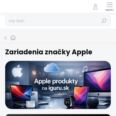
Prejsť
na
obsah
Hľadať
Domov
Zariadenia značky Apple