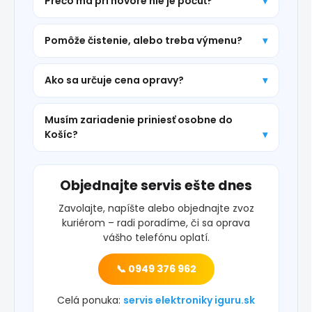
Prečo ma pri hovore nie je počuť?
Pomôže čistenie, alebo treba výmenu?
Ako sa určuje cena opravy?
Musím zariadenie priniesť osobne do
Košíc?
Objednajte servis ešte dnes
Zavolajte, napíšte alebo objednajte zvoz
kuriérom – radi poradíme, či sa oprava
vášho telefónu oplatí.
📞 0949 376 962
Celá ponuka:
servis elektroniky iguru.sk