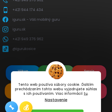
+421 949 376 962
+421 944 174 434
iguru.sk - Váš mobilný guru
iguru.sk
+421 949 376 962
@igurukosice
Výkup
Renovované
Servis
elektroniky
Apple's
elektroniky
Tento web používa súbory cookie. Ďalším
prechádzaním tohto webu vyjadrujete súhlas
Renovované
Doplnkové
Online
Samsung's
Príslušenstvo
Reklamácia
s ich používaním. Viac informácií
tu
.
Nastavenie
🔧
💰