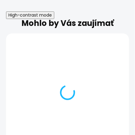
High-contrast mode
Mohlo by Vás zaujímať
Nefunkčný odtlačok
Oprava základ
prsta | Samsung
dosky | Samsu
Galaxy S23+
Galaxy S23+
112,00 €
119,00 €