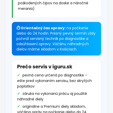
poškodených čipov na doske a náročné
merania)
⏱ Orientačný čas opravy:
na počkanie
alebo do 24 hodín. Presný pevný termín vždy
potvrdí servisný technik po diagnostike a
odsúhlasení opravy. Väčšinu náhradných
dielov máme skladom v Košiciach.
Prečo servis v iguru.sk
pevná cena určená po diagnostike –
ešte pred vykonaním servisu, bez skrytých
poplatkov
záruka na vykonanú prácu aj použité
náhradné diely
originálne a Premium diely skladom,
väčšina opráv na počkanie alebo do 24