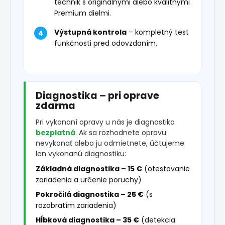
technik s originálnymi alebo kvalitnými
Premium dielmi.
Výstupná kontrola
– kompletný test
funkčnosti pred odovzdaním.
Diagnostika – pri oprave
zdarma
Pri vykonaní opravy u nás je diagnostika
bezplatná
. Ak sa rozhodnete opravu
nevykonať alebo ju odmietnete, účtujeme
len vykonanú diagnostiku:
Základná diagnostika – 15 €
(otestovanie
zariadenia a určenie poruchy)
Pokročilá diagnostika – 25 €
(s
rozobratím zariadenia)
Hĺbková diagnostika – 35 €
(detekcia