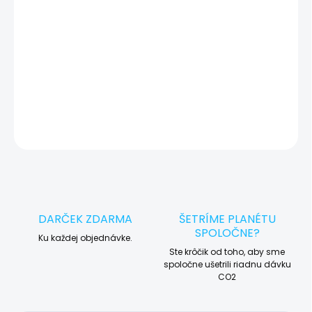
🛠️ Pre objednávku servisu na diaľku pridajte tento produkt do
košíka a dokončite objednávku. Následne vás obratom
kontaktujeme ohľadom vyzdvihnutia vášho zariadenia.
DETAILNÉ INFORMÁCIE
OPÝTAŤ SA
STRÁŽIŤ
DARČEK ZDARMA
ŠETRÍME PLANÉTU
SPOLOČNE?
Ku každej objednávke.
Ste krôčik od toho, aby sme
spoločne ušetrili riadnu dávku
CO2