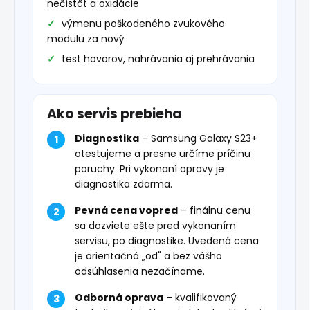
nečistôt a oxidácie
výmenu poškodeného zvukového
modulu za nový
test hovorov, nahrávania aj prehrávania
Ako servis prebieha
Diagnostika
– Samsung Galaxy S23+
otestujeme a presne určíme príčinu
poruchy. Pri vykonaní opravy je
diagnostika zdarma.
Pevná cena vopred
– finálnu cenu
sa dozviete ešte pred vykonaním
servisu, po diagnostike. Uvedená cena
je orientačná „od" a bez vášho
odsúhlasenia nezačíname.
Odborná oprava
– kvalifikovaný