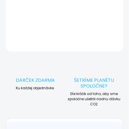
🛠️ Pre objednávku servisu na diaľku pridajte tento produkt do
košíka a dokončite objednávku. Následne vás obratom
kontaktujeme ohľadom vyzdvihnutia vášho zariadenia.
DETAILNÉ INFORMÁCIE
OPÝTAŤ SA
STRÁŽIŤ
DARČEK ZDARMA
ŠETRÍME PLANÉTU
SPOLOČNE?
Ku každej objednávke.
Ste krôčik od toho, aby sme
spoločne ušetrili riadnu dávku
CO2