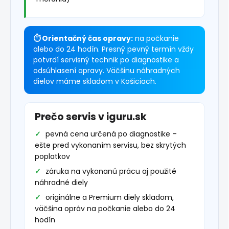
⏱ Orientačný čas opravy:
na počkanie
alebo do 24 hodín. Presný pevný termín vždy
potvrdí servisný technik po diagnostike a
odsúhlasení opravy. Väčšinu náhradných
dielov máme skladom v Košiciach.
Prečo servis v iguru.sk
pevná cena určená po diagnostike –
ešte pred vykonaním servisu, bez skrytých
poplatkov
záruka na vykonanú prácu aj použité
náhradné diely
originálne a Premium diely skladom,
väčšina opráv na počkanie alebo do 24
hodín