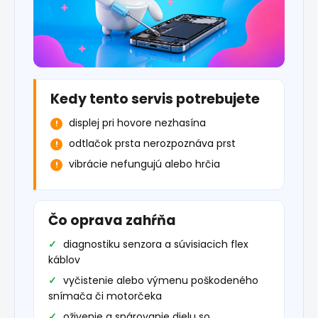
Kedy tento servis potrebujete
displej pri hovore nezhasína
odtlačok prsta nerozpoznáva prst
vibrácie nefungujú alebo hrčia
Čo oprava zahŕňa
diagnostiku senzora a súvisiacich flex
káblov
vyčistenie alebo výmenu poškodeného
snímača či motorčeka
oživenie a spárovanie dielu so