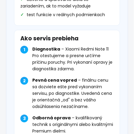
zariadením, ak to model vyžaduje
test funkcie v reálnych podmienkach
Ako servis prebieha
Diagnostika
– Xiaomi Redmi Note 11
Pro otestujeme a presne určíme
príčinu poruchy. Pri vykonaní opravy je
diagnostika zdarma.
Pevná cena vopred
– finálnu cenu
sa dozviete ešte pred vykonaním
servisu, po diagnostike. Uvedená cena
je orientačná „od" a bez vášho
odsúhlasenia nezačíname.
Odborná oprava
– kvalifikovaný
technik s originálnymi alebo kvalitnými
Premium dielmi.