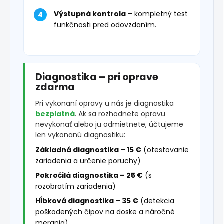
Výstupná kontrola
– kompletný test
funkčnosti pred odovzdaním.
Diagnostika – pri oprave
zdarma
Pri vykonaní opravy u nás je diagnostika
bezplatná
. Ak sa rozhodnete opravu
nevykonať alebo ju odmietnete, účtujeme
len vykonanú diagnostiku:
Základná diagnostika – 15 €
(otestovanie
zariadenia a určenie poruchy)
Pokročilá diagnostika – 25 €
(s
rozobratím zariadenia)
Hĺbková diagnostika – 35 €
(detekcia
poškodených čipov na doske a náročné
merania)