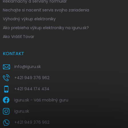
Reklamačný a servisný formulár
Nechajte si naceniť servis svojho zariadenia
Výhodný výkup elektroniky
Ako prebieha výkup elektroniky na iguru.sk?
Ako Vrátiť Tovar
KONTAKT
info
@
iguru.sk
+421 949 376 962
+421 944 174 434
iguru.sk - Váš mobilný guru
iguru.sk
+421 949 376 962