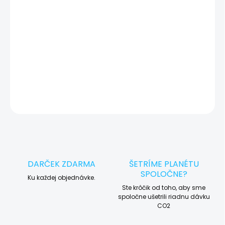
okamžite po diagnostike kontaktujeme s potvrdením.
🛠️ Pre objednávku servisu na diaľku pridajte tento produkt do
košíka a dokončite objednávku. Následne vás obratom
kontaktujeme ohľadom vyzdvihnutia vášho zariadenia.
DETAILNÉ INFORMÁCIE
OPÝTAŤ SA
STRÁŽIŤ
DARČEK ZDARMA
ŠETRÍME PLANÉTU
SPOLOČNE?
Ku každej objednávke.
Ste krôčik od toho, aby sme
spoločne ušetrili riadnu dávku
CO2