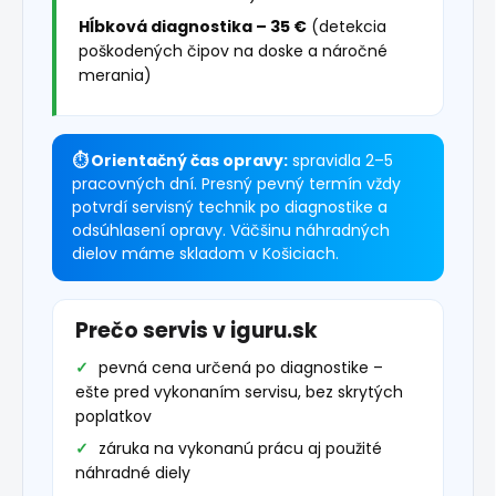
Hĺbková diagnostika – 35 €
(detekcia
poškodených čipov na doske a náročné
merania)
⏱ Orientačný čas opravy:
spravidla 2–5
pracovných dní. Presný pevný termín vždy
potvrdí servisný technik po diagnostike a
odsúhlasení opravy. Väčšinu náhradných
dielov máme skladom v Košiciach.
Prečo servis v iguru.sk
pevná cena určená po diagnostike –
ešte pred vykonaním servisu, bez skrytých
poplatkov
záruka na vykonanú prácu aj použité
náhradné diely