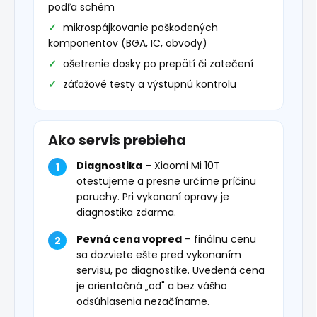
podľa schém
mikrospájkovanie poškodených
komponentov (BGA, IC, obvody)
ošetrenie dosky po prepätí či zatečení
záťažové testy a výstupnú kontrolu
Ako servis prebieha
Diagnostika
– Xiaomi Mi 10T
otestujeme a presne určíme príčinu
poruchy. Pri vykonaní opravy je
diagnostika zdarma.
Pevná cena vopred
– finálnu cenu
sa dozviete ešte pred vykonaním
servisu, po diagnostike. Uvedená cena
je orientačná „od" a bez vášho
odsúhlasenia nezačíname.