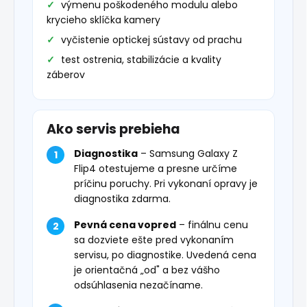
výmenu poškodeného modulu alebo
krycieho sklíčka kamery
vyčistenie optickej sústavy od prachu
test ostrenia, stabilizácie a kvality
záberov
Ako servis prebieha
Diagnostika
– Samsung Galaxy Z
Flip4 otestujeme a presne určíme
príčinu poruchy. Pri vykonaní opravy je
diagnostika zdarma.
Pevná cena vopred
– finálnu cenu
sa dozviete ešte pred vykonaním
servisu, po diagnostike. Uvedená cena
je orientačná „od" a bez vášho
odsúhlasenia nezačíname.