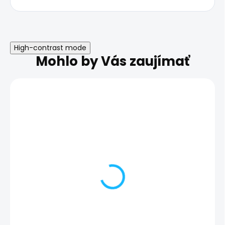
High-contrast mode
Mohlo by Vás zaujímať
Poškodený zadný
Nefunkčný pro
fotoaparát | Samsung
senzor | Sams
Galaxy Z Flip4
Galaxy Z Flip4
59,00 €
56,00 €