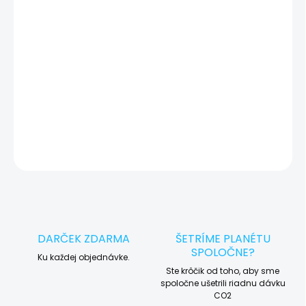
vady zariadenia a preto vás vždy pred tým, než vykonáme servis,
okamžite po diagnostike kontaktujeme s potvrdením.
🛠️ Pre objednávku servisu na diaľku pridajte tento produkt do
košíka a dokončite objednávku. Následne vás obratom
kontaktujeme ohľadom vyzdvihnutia vášho zariadenia.
DETAILNÉ INFORMÁCIE
OPÝTAŤ SA
STRÁŽIŤ
DARČEK ZDARMA
ŠETRÍME PLANÉTU
SPOLOČNE?
Ku každej objednávke.
Ste krôčik od toho, aby sme
spoločne ušetrili riadnu dávku
CO2