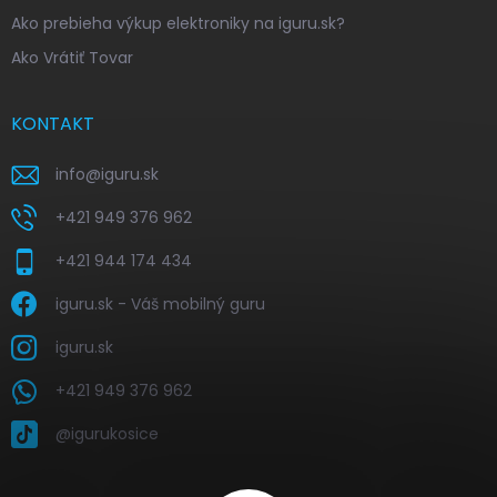
Ako prebieha výkup elektroniky na iguru.sk?
Ako Vrátiť Tovar
KONTAKT
info
@
iguru.sk
+421 949 376 962
+421 944 174 434
iguru.sk - Váš mobilný guru
iguru.sk
+421 949 376 962
@igurukosice