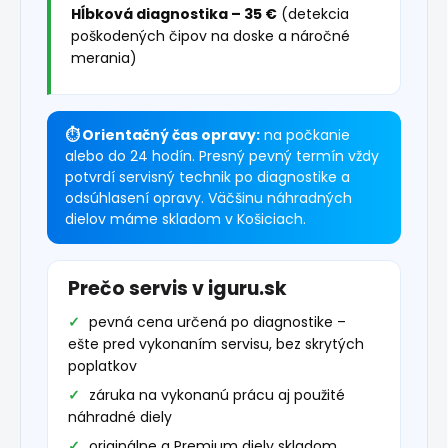
Hĺbková diagnostika – 35 €
(detekcia
poškodených čipov na doske a náročné
merania)
⏱ Orientačný čas opravy:
na počkanie
alebo do 24 hodín. Presný pevný termín vždy
potvrdí servisný technik po diagnostike a
odsúhlasení opravy. Väčšinu náhradných
dielov máme skladom v Košiciach.
Prečo servis v iguru.sk
pevná cena určená po diagnostike –
ešte pred vykonaním servisu, bez skrytých
poplatkov
záruka na vykonanú prácu aj použité
náhradné diely
originálne a Premium diely skladom,