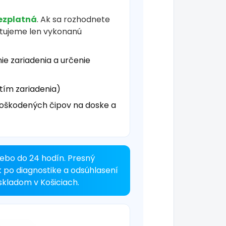
ezplatná
. Ak sa rozhodnete
čtujeme len vykonanú
ie zariadenia a určenie
tím zariadenia)
oškodených čipov na doske a
ebo do 24 hodín. Presný
k po diagnostike a odsúhlasení
kladom v Košiciach.