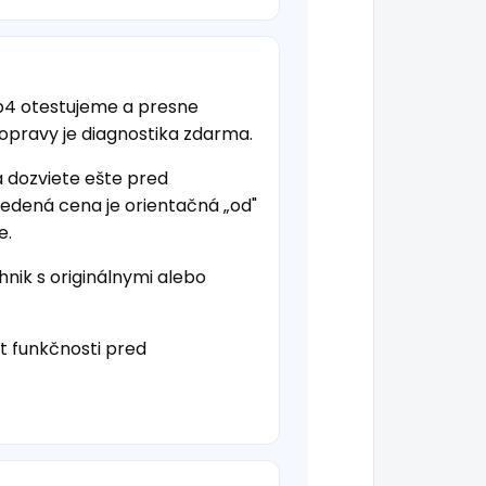
p4 otestujeme a presne
 opravy je diagnostika zdarma.
a dozviete ešte pred
vedená cena je orientačná „od"
e.
hnik s originálnymi alebo
t funkčnosti pred