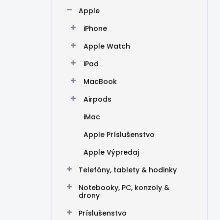
n
Apple
e
l
iPhone
Apple Watch
iPad
MacBook
Airpods
iMac
Apple Príslušenstvo
Apple Výpredaj
Telefóny, tablety & hodinky
Notebooky, PC, konzoly &
drony
Príslušenstvo