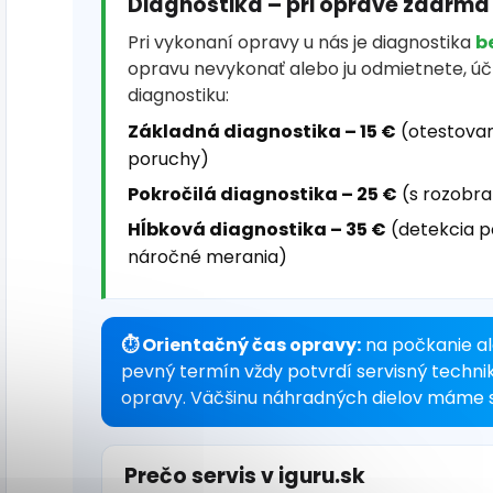
Diagnostika – pri oprave zdarma
Pri vykonaní opravy u nás je diagnostika
b
opravu nevykonať alebo ju odmietnete, ú
diagnostiku:
Základná diagnostika – 15 €
(otestovan
poruchy)
Pokročilá diagnostika – 25 €
(s rozobra
Hĺbková diagnostika – 35 €
(detekcia p
náročné merania)
⏱ Orientačný čas opravy:
na počkanie al
pevný termín vždy potvrdí servisný techni
opravy. Väčšinu náhradných dielov máme s
Prečo servis v iguru.sk