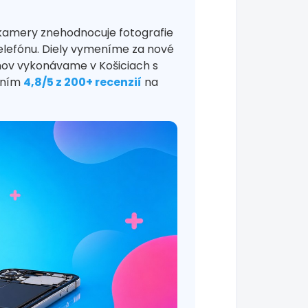
kamery znehodnocuje fotografie
elefónu. Diely vymeníme za nové
ónov vykonávame v Košiciach s
tením
4,8/5 z 200+ recenzií
na