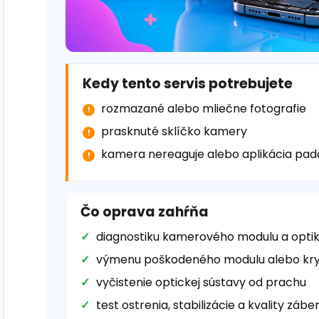
Kedy tento servis potrebujete
rozmazané alebo mliečne fotografie
prasknuté sklíčko kamery
kamera nereaguje alebo aplikácia pad
Čo oprava zahŕňa
diagnostiku kamerového modulu a opti
výmenu poškodeného modulu alebo kry
vyčistenie optickej sústavy od prachu
test ostrenia, stabilizácie a kvality zábe