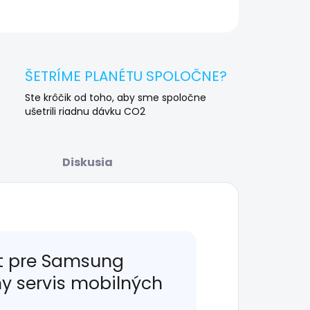
OPÝTAŤ SA
STRÁŽIŤ
ŠETRÍME PLANÉTU SPOLOČNE?
Ste krôčik od toho, aby sme spoločne
ušetrili riadnu dávku CO2
Diskusia
t pre Samsung
ny servis mobilných