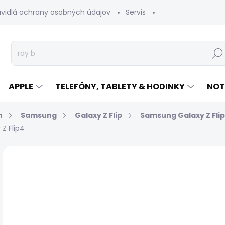
avidlá ochrany osobných údajov
Servis
Vrátenie tovaru
Hľad
APPLE
TELEFÓNY, TABLETY & HODINKY
NOT
n
Samsung
Galaxy Z Flip
Samsung Galaxy Z Fli
Z Flip4
Neohodnotené
Podrobnosti hodnotenia
€
Jed
EXP
cen
MÔŽ