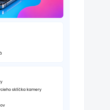
á
ky
cieho sklíčka kamery
rov