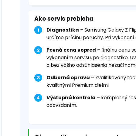
Ako servis prebieha
Diagnostika
– Samsung Galaxy Z Fli
určíme príčinu poruchy. Pri vykonaní
Pevná cena vopred
– finálnu cenu s
vykonaním servisu, po diagnostike. U
a bez vášho odsúhlasenia nezačínam
Odborná oprava
– kvalifikovaný tec
kvalitnými Premium dielmi.
Výstupná kontrola
– kompletný tes
odovzdaním.