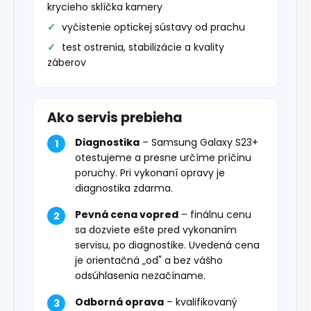
krycieho sklíčka kamery
vyčistenie optickej sústavy od prachu
test ostrenia, stabilizácie a kvality
záberov
Ako servis prebieha
Diagnostika
– Samsung Galaxy S23+
otestujeme a presne určíme príčinu
poruchy. Pri vykonaní opravy je
diagnostika zdarma.
Pevná cena vopred
– finálnu cenu
sa dozviete ešte pred vykonaním
servisu, po diagnostike. Uvedená cena
je orientačná „od" a bez vášho
odsúhlasenia nezačíname.
Odborná oprava
– kvalifikovaný