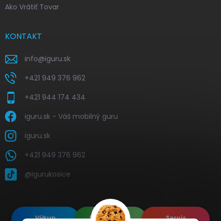
Ako Vrátiť Tovar
KONTAKT
info
@
iguru.sk
+421 949 376 962
+421 944 174 434
iguru.sk - Váš mobilný guru
iguru.sk
+421 949 376 962
@igurukosice
Výkup
Renovované
Servis