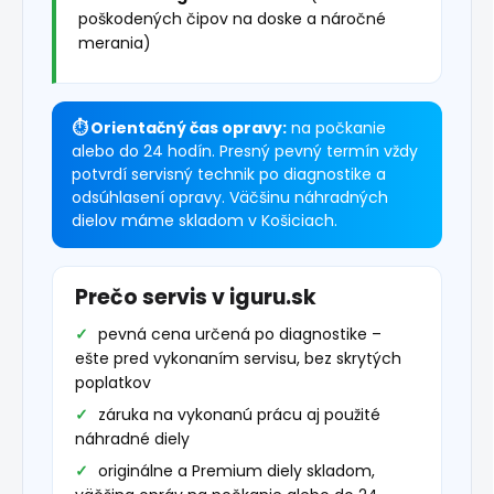
poškodených čipov na doske a náročné
merania)
⏱ Orientačný čas opravy:
na počkanie
alebo do 24 hodín. Presný pevný termín vždy
potvrdí servisný technik po diagnostike a
odsúhlasení opravy. Väčšinu náhradných
dielov máme skladom v Košiciach.
Prečo servis v iguru.sk
pevná cena určená po diagnostike –
ešte pred vykonaním servisu, bez skrytých
poplatkov
záruka na vykonanú prácu aj použité
náhradné diely
originálne a Premium diely skladom,