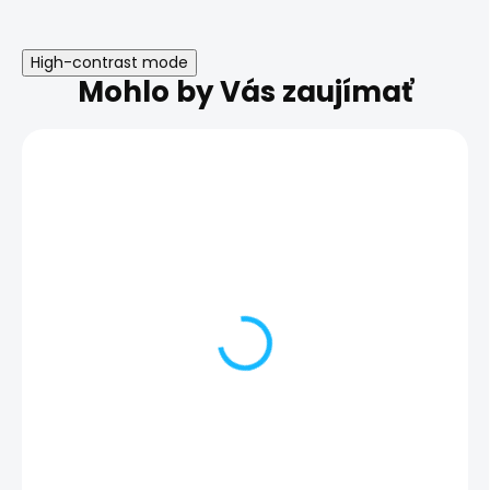
High-contrast mode
Mohlo by Vás zaujímať
Výmena zadného skla |
Výmena housin
Samsung Galaxy S23+
Samsung Galax
79,00 €
99,00 €