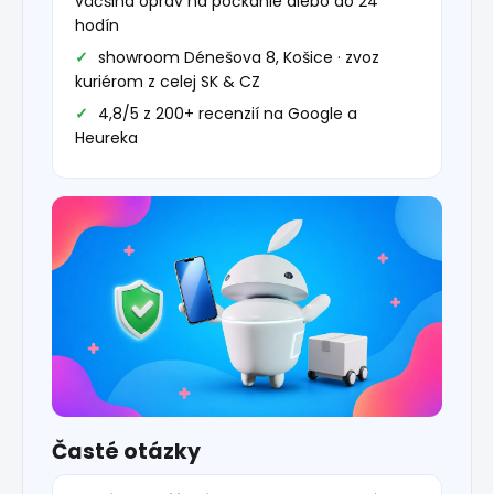
väčšina opráv na počkanie alebo do 24
hodín
showroom Dénešova 8, Košice · zvoz
kuriérom z celej SK & CZ
4,8/5 z 200+ recenzií na Google a
Heureka
Časté otázky