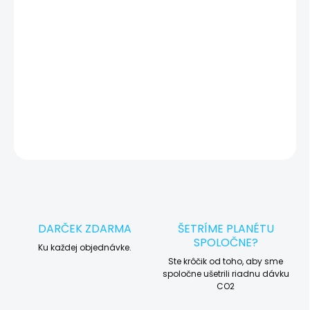
okamžite po diagnostike kontaktujeme s potvrdením.
🛠️ Pre objednávku servisu na diaľku pridajte tento produkt do
košíka a dokončite objednávku. Následne vás obratom
kontaktujeme ohľadom vyzdvihnutia vášho zariadenia.
DETAILNÉ INFORMÁCIE
OPÝTAŤ SA
STRÁŽIŤ
DARČEK ZDARMA
ŠETRÍME PLANÉTU
SPOLOČNE?
Ku každej objednávke.
Ste krôčik od toho, aby sme
spoločne ušetrili riadnu dávku
CO2