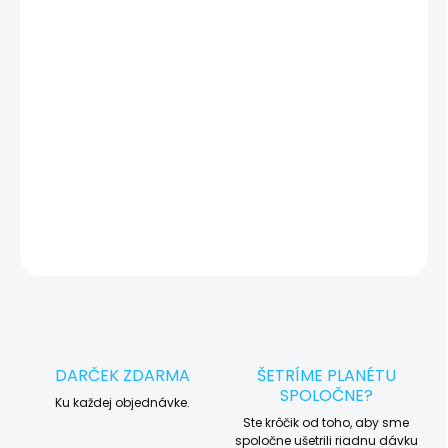
🔍 Pred každým servisným úkonom vykonávame diagnostiku
zariadenia, vďaka ktorej môžeme eliminovať iné možné príčiny
vady zariadenia a preto vás vždy pred tým, než vykonáme servis,
okamžite po diagnostike kontaktujeme s potvrdením.
🛠️ Pre objednávku servisu na diaľku pridajte tento produkt do
košíka a dokončite objednávku. Následne vás obratom
kontaktujeme ohľadom vyzdvihnutia vášho zariadenia.
DETAILNÉ INFORMÁCIE
OPÝTAŤ SA
STRÁŽIŤ
DARČEK ZDARMA
ŠETRÍME PLANÉTU
SPOLOČNE?
Ku každej objednávke.
Ste krôčik od toho, aby sme
spoločne ušetrili riadnu dávku