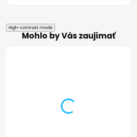
High-contrast mode
Mohlo by Vás zaujímať
Zálohovanie telefónu |
Obliaty telefón 
Samsung Galaxy S22
Samsung Galax
25,00 €
45,00 €