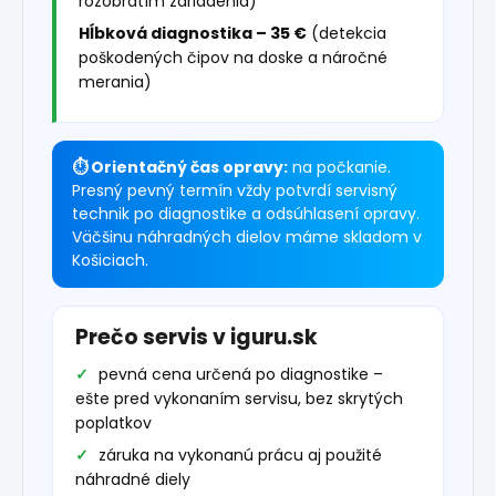
rozobratím zariadenia)
Hĺbková diagnostika – 35 €
(detekcia
poškodených čipov na doske a náročné
merania)
⏱ Orientačný čas opravy:
na počkanie.
Presný pevný termín vždy potvrdí servisný
technik po diagnostike a odsúhlasení opravy.
Väčšinu náhradných dielov máme skladom v
Košiciach.
Prečo servis v iguru.sk
pevná cena určená po diagnostike –
ešte pred vykonaním servisu, bez skrytých
poplatkov
záruka na vykonanú prácu aj použité
náhradné diely