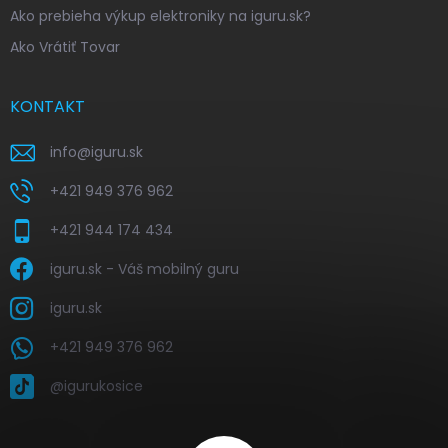
Ako prebieha výkup elektroniky na iguru.sk?
Ako Vrátiť Tovar
KONTAKT
info
@
iguru.sk
+421 949 376 962
+421 944 174 434
iguru.sk - Váš mobilný guru
iguru.sk
+421 949 376 962
@igurukosice