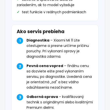
zariadením, ak to model vyžaduje
test funkcie v reálnych podmienkach
Ako servis prebieha
Diagnostika
– Xiaomi Mi 11 Lite
otestujeme a presne určíme príčinu
poruchy. Pri vykonaní opravy je
diagnostika zdarma.
Pevná cena vopred
– finálnu cenu
sa dozviete ešte pred vykonaním
servisu, po diagnostike. Uvedená cena
je orientačná „od" a bez vášho
odsúhlasenia nezačíname.
Odborná oprava
– kvalifikovaný
technik s originálnymi alebo kvalitnými
Premium dielmi.