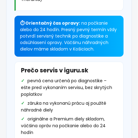
⏱ Orientačný čas opravy:
na počkanie
alebo do 24 hodín. Presný pevný termín vždy
potvrdí servisný technik po diagnostike a
odsúhlasení opravy. Väčšinu náhradných
dielov máme skladom v Košiciach.
Prečo servis v iguru.sk
pevná cena určená po diagnostike –
ešte pred vykonaním servisu, bez skrytých
poplatkov
záruka na vykonanú prácu aj použité
náhradné diely
originálne a Premium diely skladom,
väčšina opráv na počkanie alebo do 24
hodín