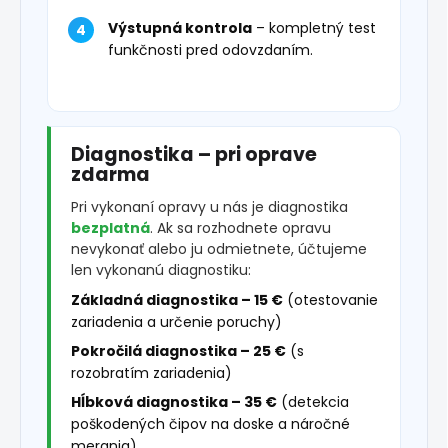
Výstupná kontrola
– kompletný test
funkčnosti pred odovzdaním.
Diagnostika – pri oprave
zdarma
Pri vykonaní opravy u nás je diagnostika
bezplatná
. Ak sa rozhodnete opravu
nevykonať alebo ju odmietnete, účtujeme
len vykonanú diagnostiku:
Základná diagnostika – 15 €
(otestovanie
zariadenia a určenie poruchy)
Pokročilá diagnostika – 25 €
(s
rozobratím zariadenia)
Hĺbková diagnostika – 35 €
(detekcia
poškodených čipov na doske a náročné
merania)