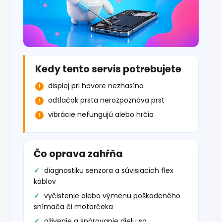
Kedy tento servis potrebujete
displej pri hovore nezhasína
odtlačok prsta nerozpoznáva prst
vibrácie nefungujú alebo hrčia
Čo oprava zahŕňa
diagnostiku senzora a súvisiacich flex
káblov
vyčistenie alebo výmenu poškodeného
snímača či motorčeka
oživenie a spárovanie dielu so