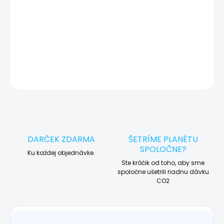
🛠️ Pre objednávku servisu na diaľku pridajte tento produkt do
košíka a dokončite objednávku. Následne vás obratom
kontaktujeme ohľadom vyzdvihnutia vášho zariadenia.
DETAILNÉ INFORMÁCIE
OPÝTAŤ SA
STRÁŽIŤ
DARČEK ZDARMA
ŠETRÍME PLANÉTU
SPOLOČNE?
Ku každej objednávke.
Ste krôčik od toho, aby sme
spoločne ušetrili riadnu dávku
CO2