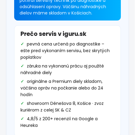
potvrdí servisný technik po diagnostike a
odsúhlasení opravy. Väčšinu náhradných
dielov máme skladom v Košiciach.
Prečo servis v iguru.sk
pevná cena určená po diagnostike –
ešte pred vykonaním servisu, bez skrytých
poplatkov
záruka na vykonanú prácu aj použité
náhradné diely
originálne a Premium diely skladom,
väčšina opráv na počkanie alebo do 24
hodín
showroom Dénešova 8, Košice · zvoz
kuriérom z celej SK & CZ
4,8/5 z 200+ recenzií na Google a
Heureka