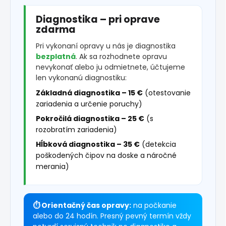
Diagnostika – pri oprave
zdarma
Pri vykonaní opravy u nás je diagnostika
bezplatná
. Ak sa rozhodnete opravu
nevykonať alebo ju odmietnete, účtujeme
len vykonanú diagnostiku:
Základná diagnostika – 15 €
(otestovanie
zariadenia a určenie poruchy)
Pokročilá diagnostika – 25 €
(s
rozobratím zariadenia)
Hĺbková diagnostika – 35 €
(detekcia
poškodených čipov na doske a náročné
merania)
⏱ Orientačný čas opravy:
na počkanie
alebo do 24 hodín. Presný pevný termín vždy