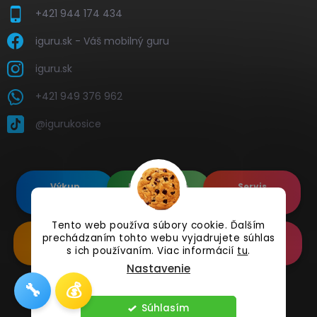
+421 944 174 434
iguru.sk - Váš mobilný guru
iguru.sk
+421 949 376 962
@igurukosice
Výkup
Renovované
Servis
elektroniky
Apple's
elektroniky
Tento web používa súbory cookie. Ďalším
prechádzaním tohto webu vyjadrujete súhlas
Renovované
Doplnkové
Online
Samsung's
Príslušenstvo
Reklamácia
s ich používaním. Viac informácií
tu
.
Nastavenie
🔧
💰
Copyright 2026
iguru.sk
. Všetky práva vyhradené.
Súhlasím