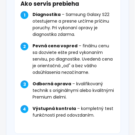
Ako servis prebieha
Diagnostika
– Samsung Galaxy S22
otestujeme a presne určíme príčinu
poruchy. Pri vykonaní opravy je
diagnostika zdarma.
Pevná cena vopred
– finálnu cenu
sa dozviete ešte pred vykonaním
servisu, po diagnostike. Uvedená cena
je orientačná „od" a bez vášho
odsúhlasenia nezačíname.
Odborná oprava
– kvalifikovaný
technik s originálnymi alebo kvalitnými
Premium dielmi.
Výstupná kontrola
– kompletný test
funkčnosti pred odovzdaním.