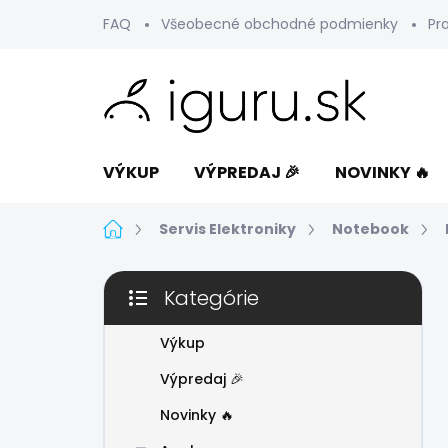
Prejsť
FAQ
Všeobecné obchodné podmienky
Pr
na
obsah
VÝKUP
VÝPREDAJ 🎉
NOVINKY 🔥
Domov
Servis Elektroniky
Notebook
B
Kategórie
o
Preskočiť
č
kategórie
n
Výkup
ý
Výpredaj 🎉
p
a
Novinky 🔥
n