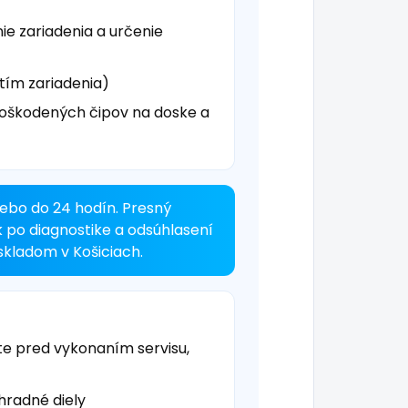
ie zariadenia a určenie
tím zariadenia)
oškodených čipov na doske a
ebo do 24 hodín. Presný
k po diagnostike a odsúhlasení
kladom v Košiciach.
te pred vykonaním servisu,
hradné diely