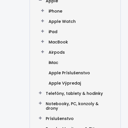
Apple
e
l
iPhone
Apple Watch
iPad
MacBook
Airpods
iMac
Apple Príslušenstvo
Apple Výpredaj
Telefóny, tablety & hodinky
Notebooky, PC, konzoly &
drony
Príslušenstvo