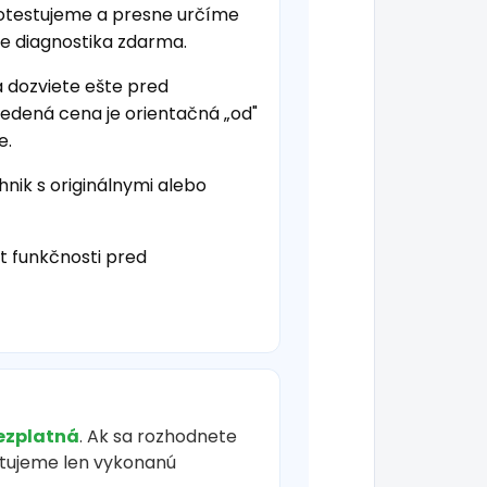
 otestujeme a presne určíme
je diagnostika zdarma.
a dozviete ešte pred
vedená cena je orientačná „od"
e.
hnik s originálnymi alebo
t funkčnosti pred
ezplatná
. Ak sa rozhodnete
čtujeme len vykonanú