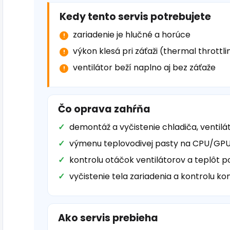
Kedy tento servis potrebujete
zariadenie je hlučné a horúce
výkon klesá pri záťaži (thermal throttli
ventilátor beží naplno aj bez záťaže
Čo oprava zahŕňa
demontáž a vyčistenie chladiča, ventilá
výmenu teplovodivej pasty na CPU/GPU 
kontrolu otáčok ventilátorov a teplôt p
vyčistenie tela zariadenia a kontrolu k
Ako servis prebieha