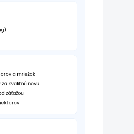
ng)
torov a mriežok
za kvalitnú novú
od záťažou
onektorov