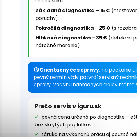
diagnostiku:
Základná diagnostika – 15 €
(otestovan
poruchy)
Pokročilá diagnostika – 25 €
(s rozobra
Hĺbková diagnostika – 35 €
(detekcia p
náročné merania)
⏱ Orientačný čas opravy:
na počkanie al
pevný termín vždy potvrdí servisný techni
opravy. Väčšinu náhradných dielov máme s
Prečo servis v iguru.sk
pevná cena určená po diagnostike – eš
bez skrytých poplatkov
záruka na vykonanú prácu aj použité ná