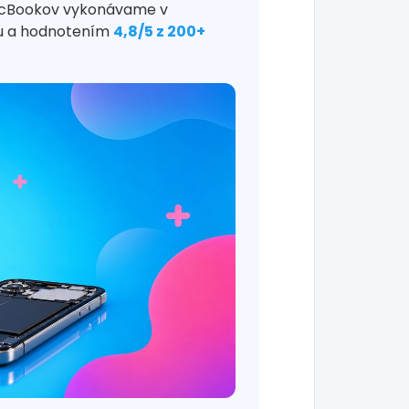
MacBookov vykonávame v
vu a hodnotením
4,8/5 z 200+