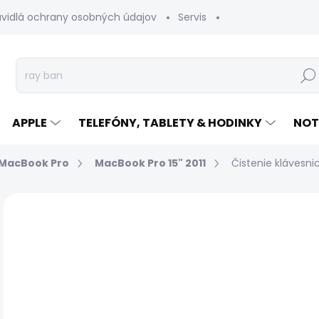
avidlá ochrany osobných údajov
Servis
Vrátenie tovaru
Hľad
APPLE
TELEFÓNY, TABLETY & HODINKY
NOT
MacBook Pro
MacBook Pro 15" 2011
Čistenie klávesnic
Neohodnotené
Podrobnosti hodnotenia
€
Jed
EXP
cen
MÔŽ
DO: