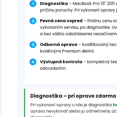
Diagnostika
– MacBook Pro 15" 2011
príčinu poruchy. Pri vykonaní opravy 
Pevná cena vopred
– finálnu cenu s
vykonaním servisu, po diagnostike. U
a bez vášho odsúhlasenia nezačínam
Odborná oprava
– kvalifikovaný tec
kvalitnými Premium dielmi.
Výstupná kontrola
– kompletný tes
odovzdaním.
Diagnostika – pri oprave zdarma
Pri vykonaní opravy u nás je diagnostika
b
opravu nevykonať alebo ju odmietnete, ú