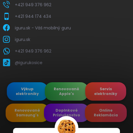
+421 949 376 962
+421 944 174 434
iguru.sk - Váš mobilný guru
iguru.sk
+421 949 376 962
@igurukosice
Výkup
Renovované
Servis
elektroniky
Apple's
elektroniky
Renovované
Doplnkové
Online
Samsung's
Príslušenstvo
Reklamácia