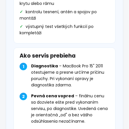
krytu alebo rámu
kontrolu tesnení, antén a spojov po
montáži
výstupný test všetkých funkcií po
kompletáži
Ako servis prebieha
Diagnostika
– MacBook Pro 15" 2011
otestujeme a presne určíme príčinu
poruchy. Pri vykonaní opravy je
diagnostika zdarma.
Pevná cena vopred
– finálnu cenu
sa dozviete ešte pred vykonaním
servisu, po diagnostike. Uvedená cena
je orientačná „od" a bez vášho
odsúhlasenia nezačíname.