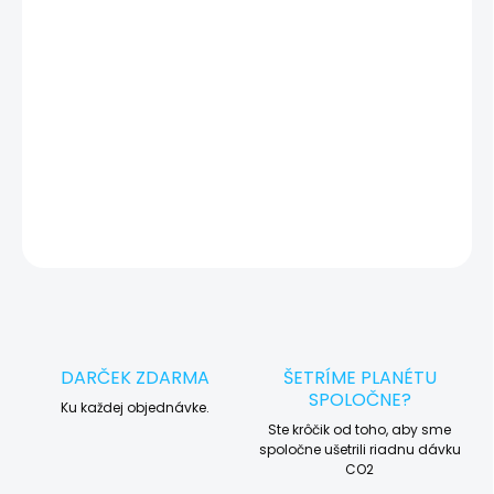
poruchy. Preto vás vždy pred vykonaním servisu kontaktujeme s
potvrdením.
🛠️ Pre objednávku servisu na diaľku pridajte tento produkt do
košíka a dokončite objednávku. Následne vás obratom
kontaktujeme ohľadom vyzdvihnutia vášho zariadenia.
DETAILNÉ INFORMÁCIE
OPÝTAŤ SA
STRÁŽIŤ
DARČEK ZDARMA
ŠETRÍME PLANÉTU
SPOLOČNE?
Ku každej objednávke.
Ste krôčik od toho, aby sme
spoločne ušetrili riadnu dávku
CO2