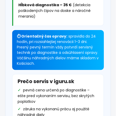
Hĺbková diagnostika – 35 €
(detekcia
poškodených čipov na doske a náročné
merania)
⏱ Orientačný čas opravy:
spravidla do 24
hodín, pri rozsiahlejšej renovácii 1–3 dni.
Presný pevný termín vždy potvrdí servisný
technik po diagnostike a odsúhlasení opravy.
Väčšinu náhradných dielov máme skladom v
Košiciach.
Prečo servis v iguru.sk
pevná cena určená po diagnostike –
ešte pred vykonaním servisu, bez skrytých
poplatkov
záruka na vykonanú prácu aj použité
náhradné diely