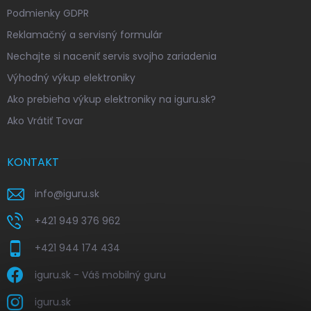
Podmienky GDPR
Reklamačný a servisný formulár
Nechajte si naceniť servis svojho zariadenia
Výhodný výkup elektroniky
Ako prebieha výkup elektroniky na iguru.sk?
Ako Vrátiť Tovar
KONTAKT
info
@
iguru.sk
+421 949 376 962
+421 944 174 434
iguru.sk - Váš mobilný guru
iguru.sk