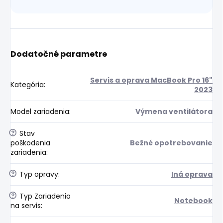
Dodatočné parametre
Servis a oprava MacBook Pro 16"
Kategória
:
2023
Model zariadenia
:
Výmena ventilátora
?
Stav
poškodenia
Bežné opotrebovanie
zariadenia
:
?
Typ opravy
:
Iná oprava
?
Typ Zariadenia
Notebook
na servis
: