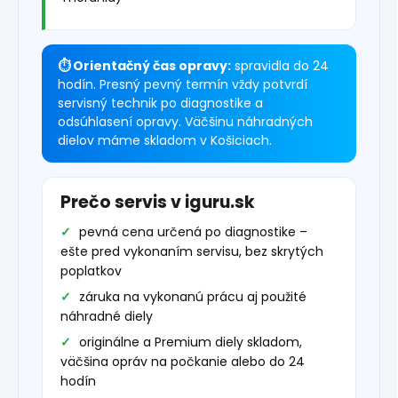
⏱ Orientačný čas opravy:
spravidla do 24
hodín. Presný pevný termín vždy potvrdí
servisný technik po diagnostike a
odsúhlasení opravy. Väčšinu náhradných
dielov máme skladom v Košiciach.
Prečo servis v iguru.sk
pevná cena určená po diagnostike –
ešte pred vykonaním servisu, bez skrytých
poplatkov
záruka na vykonanú prácu aj použité
náhradné diely
originálne a Premium diely skladom,
väčšina opráv na počkanie alebo do 24
hodín