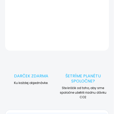
🛠️ Pre objednávku servisu na diaľku pridajte tento produkt do
košíka a dokončite objednávku. Následne vás obratom
kontaktujeme ohľadom vyzdvihnutia vášho zariadenia.
DETAILNÉ INFORMÁCIE
OPÝTAŤ SA
STRÁŽIŤ
DARČEK ZDARMA
ŠETRÍME PLANÉTU
SPOLOČNE?
Ku každej objednávke.
Ste krôčik od toho, aby sme
spoločne ušetrili riadnu dávku
CO2