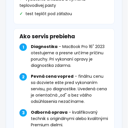
teplovodivej pasty
test teplôt pod záťažou
Ako servis prebieha
Diagnostika
– MacBook Pro 16" 2023
otestujeme a presne určíme príčinu
poruchy. Pri vykonaní opravy je
diagnostika zdarma.
Pevná cena vopred
– finálnu cenu
sa dozviete ešte pred vykonaním
servisu, po diagnostike. Uvedená cena
je orientačná „od" a bez vášho
odsúhlasenia nezačíname.
Odborná oprava
– kvalifikovaný
technik s originálnymi alebo kvalitnými
Premium dielmi.