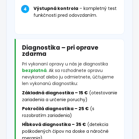
Výstupná kontrola
– kompletný test
funkčnosti pred odovzdaním.
Diagnostika – pri oprave
zdarma
Pri vykonaní opravy u nás je diagnostika
bezplatná
. Ak sa rozhodnete opravu
nevykonať alebo ju odmietnete, účtujeme
len vykonanú diagnostiku:
Základná diagnostika – 15 €
(otestovanie
zariadenia a určenie poruchy)
Pokročilá diagnostika – 25 €
(s
rozobratím zariadenia)
Hĺbková diagnostika – 35 €
(detekcia
poškodených čipov na doske a náročné
merania)