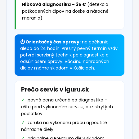
Hĺbková diagnostika – 35 €
(detekcia
poškodených čipov na doske a náročné
merania)
⏱ Orientačný čas opravy:
na počkanie
alebo do 24 hodín. Presný pevný termín vždy
potvrdí servisný technik po diagnostike a
odsúhlasení opravy. Väčšinu náhradných
dielov máme skladom v Košiciach.
Prečo servis v iguru.sk
pevná cena určená po diagnostike –
ešte pred vykonaním servisu, bez skrytých
poplatkov
záruka na vykonanú prácu aj použité
náhradné diely
originálne a Premium diely skladom,