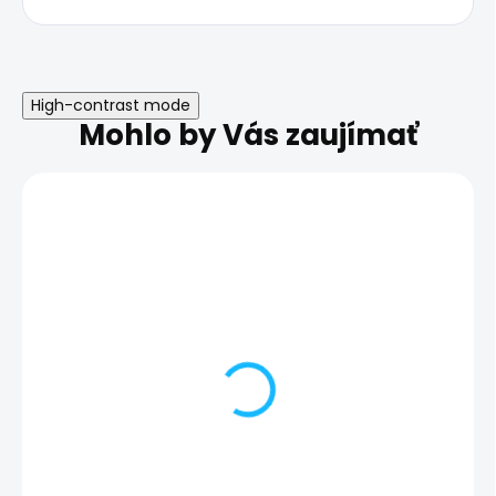
High-contrast mode
Mohlo by Vás zaujímať
Poškodený zadný
Nefunkčný pro
fotoaparát | Samsung
senzor | Sams
Galaxy S10e
Galaxy S10e
59,00 €
56,00 €