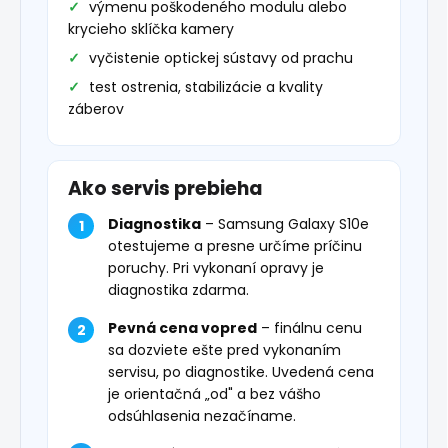
výmenu poškodeného modulu alebo
krycieho sklíčka kamery
vyčistenie optickej sústavy od prachu
test ostrenia, stabilizácie a kvality
záberov
Ako servis prebieha
Diagnostika
– Samsung Galaxy S10e
otestujeme a presne určíme príčinu
poruchy. Pri vykonaní opravy je
diagnostika zdarma.
Pevná cena vopred
– finálnu cenu
sa dozviete ešte pred vykonaním
servisu, po diagnostike. Uvedená cena
je orientačná „od" a bez vášho
odsúhlasenia nezačíname.