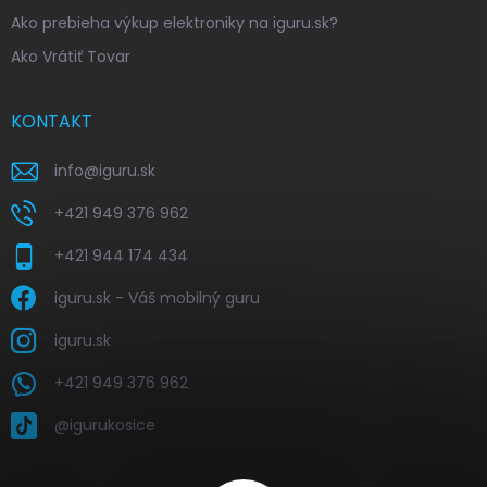
Ako prebieha výkup elektroniky na iguru.sk?
Ako Vrátiť Tovar
KONTAKT
info
@
iguru.sk
+421 949 376 962
+421 944 174 434
iguru.sk - Váš mobilný guru
iguru.sk
+421 949 376 962
@igurukosice