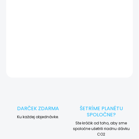
vady zariadenia a preto vás vždy pred tým, než vykonáme servis,
okamžite po diagnostike kontaktujeme s potvrdením.
🛠️ Pre objednávku servisu na diaľku pridajte tento produkt do
košíka a dokončite objednávku. Následne vás obratom
kontaktujeme ohľadom vyzdvihnutia vášho zariadenia.
DETAILNÉ INFORMÁCIE
OPÝTAŤ SA
STRÁŽIŤ
DARČEK ZDARMA
ŠETRÍME PLANÉTU
SPOLOČNE?
Ku každej objednávke.
Ste krôčik od toho, aby sme
spoločne ušetrili riadnu dávku
CO2