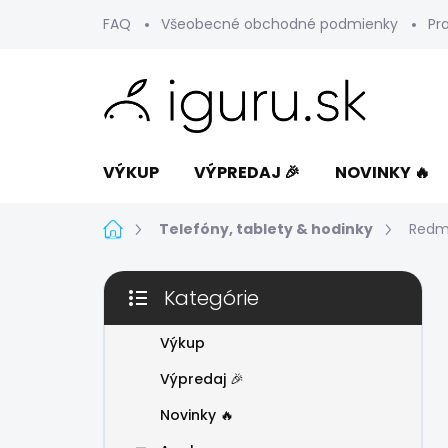
Prejsť
FAQ
Všeobecné obchodné podmienky
Pr
na
obsah
VÝKUP
VÝPREDAJ 🎉
NOVINKY 🔥
Domov
Telefóny, tablety & hodinky
Redmi
B
Kategórie
o
Preskočiť
č
kategórie
n
Výkup
ý
Výpredaj 🎉
p
a
Novinky 🔥
n