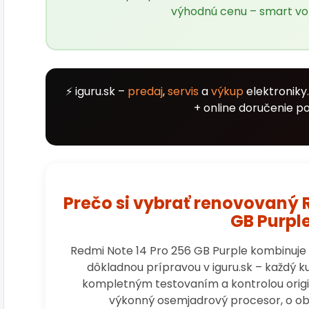
výhodnú cenu – smart vo
⚡ iguru.sk –
predaj
,
servis
a
výkup
elektroniky
+ online doručenie po
Prečo si vybrať renovovaný 
GB Purpl
Redmi Note 14 Pro 256 GB Purple kombinuje 
dôkladnou prípravou v iguru.sk – každý
kompletným testovaním a kontrolou origina
výkonný osemjadrový procesor, o ob