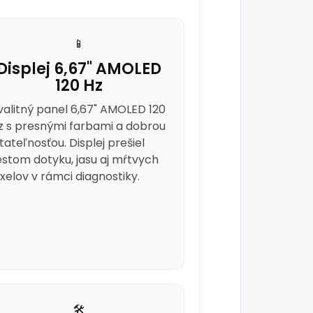
📱
Displej 6,67" AMOLED
120 Hz
valitný panel 6,67" AMOLED 120
z s presnými farbami a dobrou
itateľnosťou. Displej prešiel
estom dotyku, jasu aj mŕtvych
ixelov v rámci diagnostiky.
🛠️