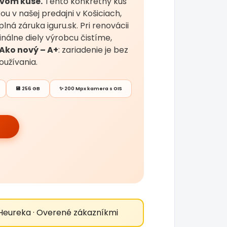
ovom kuse.
Tento konkrétny kus
 v našej predajni v Košiciach,
lná záruka iguru.sk. Pri renovácii
nálne diely výrobcu čistíme,
Ako nový – A+
: zariadenie je bez
užívania.
💾 256 GB
✨ 200 Mpx kamera s OIS
Heureka · Overené zákazníkmi