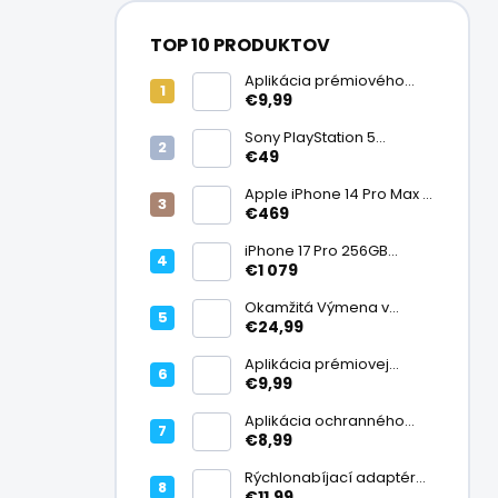
TOP 10 PRODUKTOV
Aplikácia prémiového
ochranného skla na
€9,99
displej
Sony PlayStation 5
DualSense bezdrôtový
€49
ovládač, White | Stav:
Vynikajúci – A
Apple iPhone 14 Pro Max |
Stav: Vynikajúci – A
€469
iPhone 17 Pro 256GB
Cosmic Orange | Stav:
€1 079
Ako nový – A+
Okamžitá Výmena v
Záruke
€24,99
Aplikácia prémiovej
tvrdenej fólie na displej
€9,99
Aplikácia ochranného
skla na fotoaparát
€8,99
Rýchlonabíjací adaptér
20W USB-C
€11,99