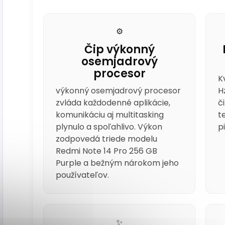
⚙️
Čip výkonný
osemjadrový
procesor
K
výkonný osemjadrový procesor
H
zvláda každodenné aplikácie,
č
komunikáciu aj multitasking
t
plynulo a spoľahlivo. Výkon
p
zodpovedá triede modelu
Redmi Note 14 Pro 256 GB
Purple a bežným nárokom jeho
používateľov.
✨