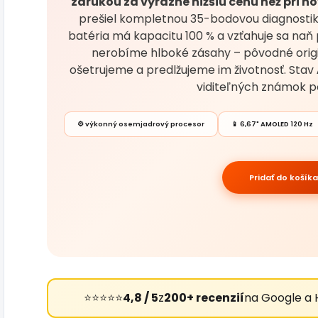
zárukou za výrazne nižšiu cenu než pri n
prešiel kompletnou 35-bodovou diagnostikou
batéria má kapacitu 100 % a vzťahuje sa naň p
nerobíme hlboké zásahy – pôvodné origi
ošetrujeme a predlžujeme im životnosť. Stav
viditeľných známok po
⚙️ výkonný osemjadrový procesor
📱 6,67" AMOLED 120 Hz
Pridať do košíka
⭐⭐⭐⭐⭐
4,8 / 5
z
200+ recenzií
na Google a 