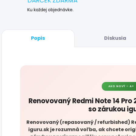
DARČEK ZDARMA
Ku každej objednávke.
Popis
Diskusia
AKO NOVÝ – A+
Renovovaný Redmi Note 14 Pro 2
so zárukou ig
Renovovaný (repasovaný / refurbished) Red
iguru.sk je rozumná voľba, ak chcete ori