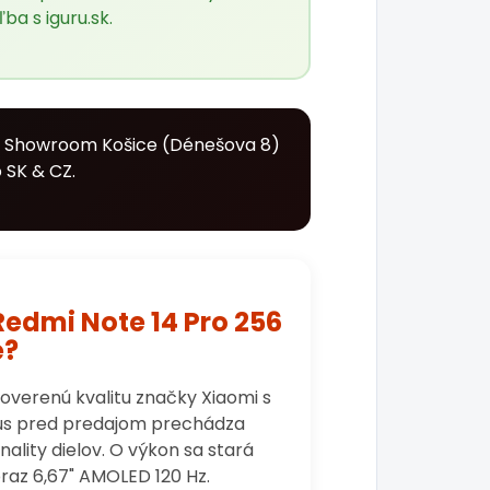
ľba s
iguru.sk
.
. Showroom Košice (Dénešova 8)
 SK & CZ.
Redmi Note 14 Pro 256
e?
overenú kvalitu značky Xiaomi s
 kus pred predajom prechádza
lity dielov. O výkon sa stará
raz 6,67" AMOLED 120 Hz.