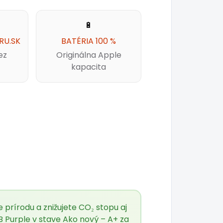
🔋
RU.SK
BATÉRIA 100 %
ez
Originálna Apple
kapacita
prírodu a znižujete CO₂ stopu aj
 Purple v stave Ako nový – A+ za