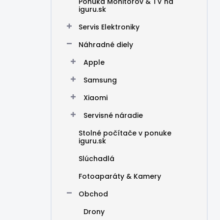
Ponuka Monitorov & TV na
iguru.sk
Servis Elektroniky
Náhradné diely
Apple
Samsung
Xiaomi
Servisné náradie
Stolné počítače v ponuke
iguru.sk
Slúchadlá
Fotoaparáty & Kamery
Obchod
Drony