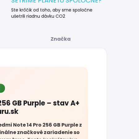
ŠETRÍME PLANÉTU SPOLOČNE?
Ste krôčik od toho, aby sme spoločne
ušetrili riadnu dávku CO2
Značka
56 GB Purple – stav A+
uru.sk
mi Note 14 Pro 256 GB Purple z
ginálne značkové zariadenie so