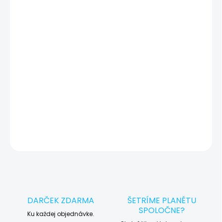
Otestovaný a pripravený na prevzatie v Showroom iguru.sk
v Košiciach.
Otestovaný a pripravený pre vás
✔
Máte starý telefón? Vykúpime ho a ušetríte!
🔄
DETAILNÉ INFORMÁCIE
OPÝTAŤ SA
STRÁŽIŤ
DARČEK ZDARMA
ŠETRÍME PLANÉTU
SPOLOČNE?
Ku každej objednávke.