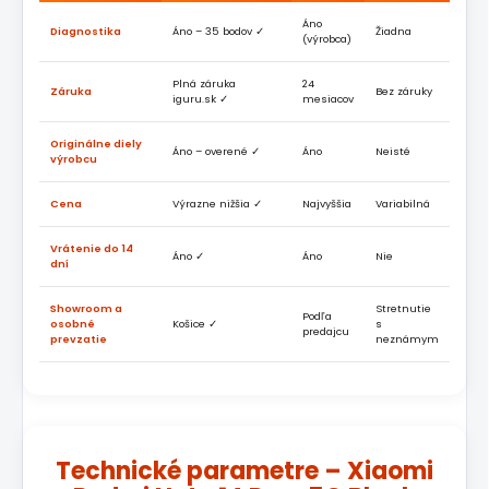
Áno
Diagnostika
Áno – 35 bodov ✓
Žiadna
(výrobca)
Plná záruka
24
Záruka
Bez záruky
iguru.sk ✓
mesiacov
Originálne diely
Áno – overené ✓
Áno
Neisté
výrobcu
Cena
Výrazne nižšia ✓
Najvyššia
Variabilná
Vrátenie do 14
Áno ✓
Áno
Nie
dní
Showroom a
Stretnutie
Podľa
osobné
Košice ✓
s
predajcu
prevzatie
neznámym
Technické parametre – Xiaomi