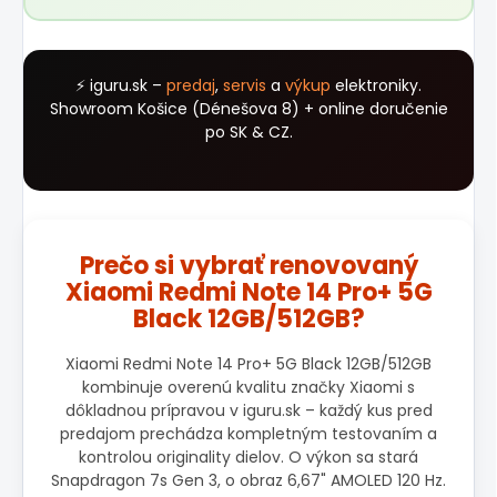
⚡ iguru.sk –
predaj
,
servis
a
výkup
elektroniky.
Showroom Košice (Dénešova 8) + online doručenie
po SK & CZ.
Prečo si vybrať renovovaný
Xiaomi Redmi Note 14 Pro+ 5G
Black 12GB/512GB?
Xiaomi Redmi Note 14 Pro+ 5G Black 12GB/512GB
kombinuje overenú kvalitu značky Xiaomi s
dôkladnou prípravou v iguru.sk – každý kus pred
predajom prechádza kompletným testovaním a
kontrolou originality dielov. O výkon sa stará
Snapdragon 7s Gen 3, o obraz 6,67" AMOLED 120 Hz.