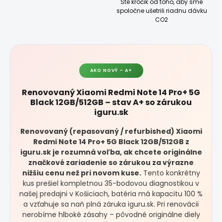
Ste krôčik od toho, aby sme
spoločne ušetrili riadnu dávku
CO2
AKO NOVÝ – A+
Renovovaný Xiaomi Redmi Note 14 Pro+ 5G
Black 12GB/512GB – stav A+ so zárukou
iguru.sk
Renovovaný (repasovaný / refurbished) Xiaomi
Redmi Note 14 Pro+ 5G Black 12GB/512GB z
iguru.sk je rozumná voľba, ak chcete originálne
značkové zariadenie so zárukou za výrazne
nižšiu cenu než pri novom kuse.
Tento konkrétny
kus prešiel kompletnou 35-bodovou diagnostikou v
našej predajni v Košiciach, batéria má kapacitu 100 %
a vzťahuje sa naň plná záruka iguru.sk. Pri renovácii
nerobíme hlboké zásahy – pôvodné originálne diely