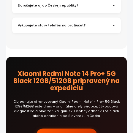
Doručujete aj do Českej republiky?
Vykupujete starý telefón na protiúčet?
Xiaomi Redmi Note 14 Pro+ 5G
Black 12GB/512GB pripravený na
expedíciu
Objednajte si renovovaný Xiaomi Redmi Note 14 Pro+ 5G Black
12GB/512GB ešte dnes – originálne diely výrobcu, 35-bodová
diagnostika a plná záruka iguru.sk. Osobný odber v Košiciach
alebo doručenie po Slovensku a Česku.