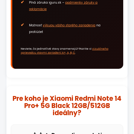
Plná záruka iguru.sk –
podmienky záruky a
reklamácie
Možnosť
výkupu vášho starého zariadenia
na
protiúčet
Neviete, čo jednotlivé stavy znamenajú? Pozrite si
vizuálneho
sprievodcu stavmi zariadení A+, A, B, C
.
Pre koho je Xiaomi Redmi Note 14
Pro+ 5G Black 12GB/512GB
ideálny?