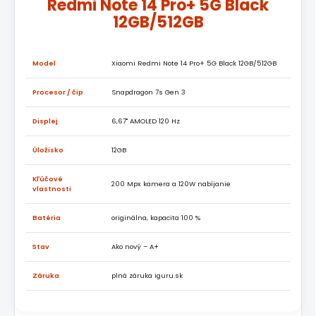
Redmi Note 14 Pro+ 5G Black
12GB/512GB
Model
Xiaomi Redmi Note 14 Pro+ 5G Black 12GB/512GB
Procesor / čip
Snapdragon 7s Gen 3
Displej
6,67" AMOLED 120 Hz
Úložisko
12GB
Kľúčové
200 Mpx kamera a 120W nabíjanie
vlastnosti
Batéria
originálna, kapacita 100 %
Stav
Ako nový – A+
Záruka
plná záruka iguru.sk