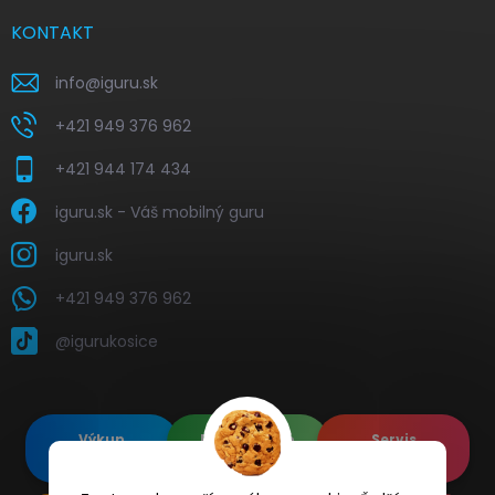
KONTAKT
info
@
iguru.sk
+421 949 376 962
+421 944 174 434
iguru.sk - Váš mobilný guru
iguru.sk
+421 949 376 962
@igurukosice
Výkup
Renovované
Servis
elektroniky
Apple's
elektroniky