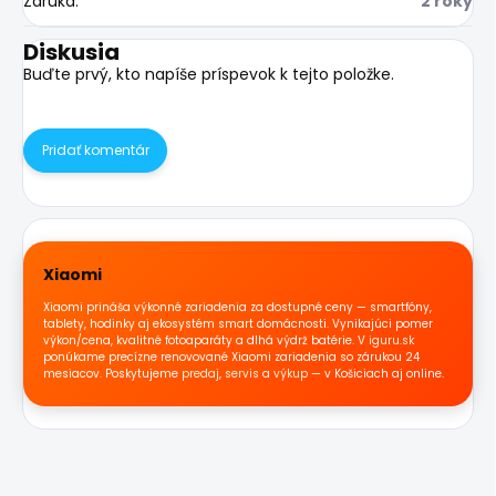
Záruka
:
2 roky
Diskusia
Buďte prvý, kto napíše príspevok k tejto položke.
Pridať komentár
Xiaomi
Xiaomi prináša výkonné zariadenia za dostupné ceny — smartfóny,
tablety, hodinky aj ekosystém smart domácnosti. Vynikajúci pomer
výkon/cena, kvalitné fotoaparáty a dlhá výdrž batérie. V
iguru.sk
ponúkame precízne renovované Xiaomi zariadenia so zárukou 24
mesiacov. Poskytujeme
predaj
,
servis
a
výkup
— v Košiciach aj online.