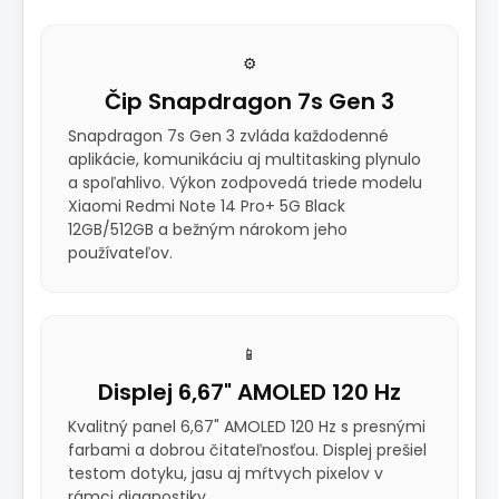
⚙️
Čip Snapdragon 7s Gen 3
Snapdragon 7s Gen 3 zvláda každodenné
aplikácie, komunikáciu aj multitasking plynulo
a spoľahlivo. Výkon zodpovedá triede modelu
Xiaomi Redmi Note 14 Pro+ 5G Black
12GB/512GB a bežným nárokom jeho
používateľov.
📱
Displej 6,67" AMOLED 120 Hz
Kvalitný panel 6,67" AMOLED 120 Hz s presnými
farbami a dobrou čitateľnosťou. Displej prešiel
testom dotyku, jasu aj mŕtvych pixelov v
rámci diagnostiky.