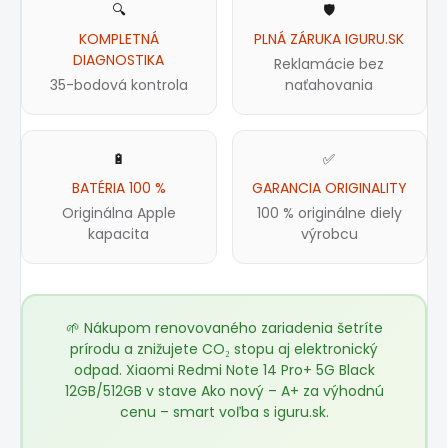
🔍
🛡️
KOMPLETNÁ
PLNÁ ZÁRUKA IGURU.SK
DIAGNOSTIKA
Reklamácie bez
35-bodová kontrola
naťahovania
🔋
✅
BATÉRIA 100 %
GARANCIA ORIGINALITY
Originálna Apple
100 % originálne diely
kapacita
výrobcu
🌱 Nákupom renovovaného zariadenia šetríte
prírodu a znižujete CO₂ stopu aj elektronický
odpad. Xiaomi Redmi Note 14 Pro+ 5G Black
12GB/512GB v stave Ako nový – A+ za výhodnú
cenu – smart voľba s
iguru.sk
.