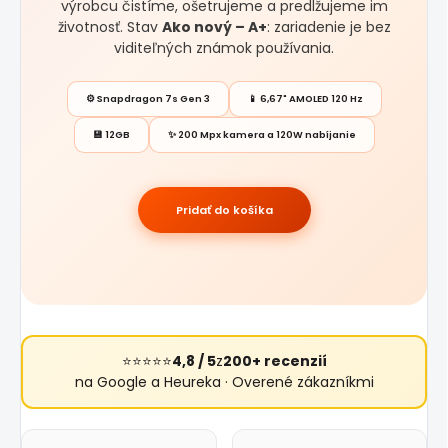
výrobcu čistíme, ošetrujeme a predlžujeme im
životnosť. Stav
Ako nový – A+
: zariadenie je bez
viditeľných známok používania.
⚙️ Snapdragon 7s Gen 3
📱 6,67" AMOLED 120 Hz
💾 12GB
✨ 200 Mpx kamera a 120W nabíjanie
Pridať do košíka
⭐⭐⭐⭐⭐
4,8 / 5
z
200+ recenzií
na Google a Heureka · Overené zákazníkmi