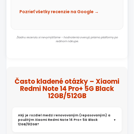
Pozrieť všetky recenzie na Google →
Žiadnu recenziu si nevymýšľame – hodnotenia overujú priamo platformy po
reálnom nákupe.
Často kladené otázky – Xiaomi
Redmi Note 14 Pro+ 5G Black
12GB/512GB
Aký je rozdiel medzi renovovaným (repasovaným) a
použitým Xiaomi Redmi Note 14 Pro+ 5G Black
12GB/512GB?