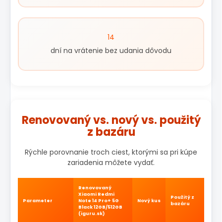
14
dní na vrátenie bez udania dôvodu
Renovovaný vs. nový vs. použitý
z bazáru
Rýchle porovnanie troch ciest, ktorými sa pri kúpe
zariadenia môžete vydať.
Renovovaný
Xiaomi Redmi
Použitý z
Parameter
Note 14 Pro+ 5G
Nový kus
bazáru
Black 12GB/512GB
(iguru.sk)