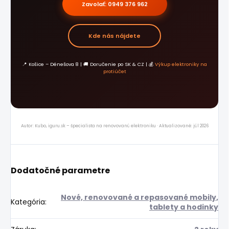
Zavolať: 0949 376 962
Kde nás nájdete
📍 Košice – Dénešova 8 | 🚚 Doručenie po SK & CZ | 💰
Výkup elektroniky na
protiúčet
Autor: Kubo, iguru.sk – špecialista na renovovanú elektroniku · Aktualizované: júl 2026
Dodatočné parametre
Nové, renovované a repasované mobily,
Kategória
:
tablety a hodinky