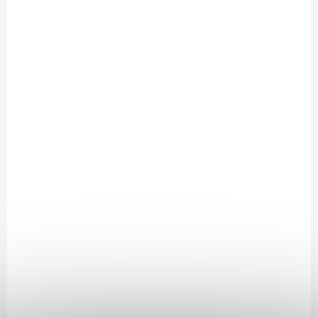
NOVINKA
NOVINKA
DOPRAVA ZADARMO
AKCIA
ZÁRUKA 24
DOPRAVA ZADARMO
MESIACOV
ZÁRUKA 24
TRIEDA B
MESIACOV
NOVÝ
NA OBJEDNÁVKU
NA OBJEDNÁVKU
Apple iPhone 16 |
Apple iPhone 16 |
Stav: Dobrý – B
Stav: Nový – A++
€519
€729
od
Detail
Detail
Apple iPhone 16 – iPhone s
Apple iPhone 16 – nový
Apple Intelligence a
originálny kus v
Camera Control Apple
zapečatenom balení Nový
iPhone 16 – Apple A18, 6,1"
Apple iPhone 16 v
XDR OLED + Dynamic
originálnom
Island, Duálna 48 Mpx
zapečatenom Apple