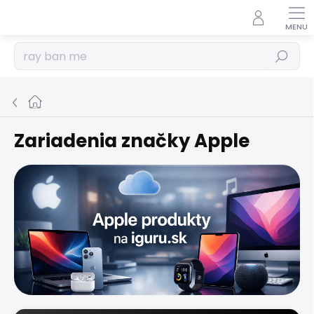
Prejsť
na
obsah
Hľadať
Domov
Zariadenia značky Apple