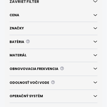
ZAVRIEŤ FILTER
r
o
d
CENA
u
k
t
ZNAČKY
o
v
?
BATÉRIA
MATERIÁL
?
OBNOVOVACIA FREKVENCIA
?
ODOLNOSŤ VOČI VODE
OPERAČNÝ SYSTÉM