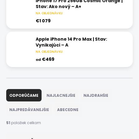
iPhone 17 Pro 256GB Cosmic Orange |
Stav: Ako nový – A+
NA OBJEDNÁVKU
€1 079
Apple iPhone 14 Pro Max | Stav:
Vynikajúci – A
NA OBJEDNÁVKU
€469
od
R
a
ODPORÚČAME
NAJLACNEJŠIE
NAJDRAHŠIE
d
e
NAJPREDÁVANEJŠIE
ABECEDNE
n
i
51
položiek celkom
e
p