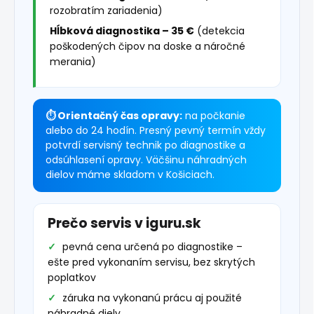
rozobratím zariadenia)
Hĺbková diagnostika – 35 €
(detekcia
poškodených čipov na doske a náročné
merania)
⏱ Orientačný čas opravy:
na počkanie
alebo do 24 hodín. Presný pevný termín vždy
potvrdí servisný technik po diagnostike a
odsúhlasení opravy. Väčšinu náhradných
dielov máme skladom v Košiciach.
Prečo servis v iguru.sk
pevná cena určená po diagnostike –
ešte pred vykonaním servisu, bez skrytých
poplatkov
záruka na vykonanú prácu aj použité
náhradné diely