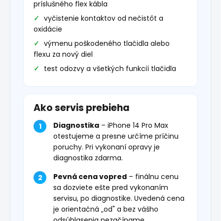
príslušného flex kábla
vyčistenie kontaktov od nečistôt a
oxidácie
výmenu poškodeného tlačidla alebo
flexu za nový diel
test odozvy a všetkých funkcií tlačidla
Ako servis prebieha
Diagnostika
– iPhone 14 Pro Max
otestujeme a presne určíme príčinu
poruchy. Pri vykonaní opravy je
diagnostika zdarma.
Pevná cena vopred
– finálnu cenu
sa dozviete ešte pred vykonaním
servisu, po diagnostike. Uvedená cena
je orientačná „od" a bez vášho
odsúhlasenia nezačíname.