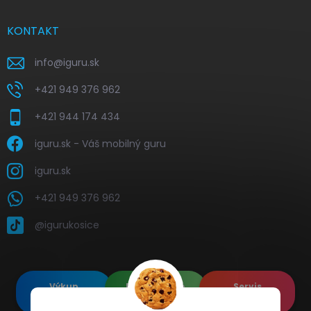
KONTAKT
info
@
iguru.sk
+421 949 376 962
+421 944 174 434
iguru.sk - Váš mobilný guru
iguru.sk
+421 949 376 962
@igurukosice
Výkup
Renovované
Servis
elektroniky
Apple's
elektroniky