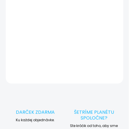
🔍 Pred každým servisným úkonom vykonávame diagnostiku
zariadenia, vďaka ktorej môžeme eliminovať iné možné príčiny
vady zariadenia a preto vás vždy pred tým, než vykonáme servis,
okamžite po diagnostike kontaktujeme s potvrdením.
🛠️ Pre objednávku servisu na diaľku pridajte tento produkt do
košíka a dokončite objednávku. Následne vás obratom
kontaktujeme ohľadom vyzdvihnutia vášho zariadenia.
DETAILNÉ INFORMÁCIE
OPÝTAŤ SA
STRÁŽIŤ
DARČEK ZDARMA
ŠETRÍME PLANÉTU
SPOLOČNE?
Ku každej objednávke.
Ste krôčik od toho, aby sme