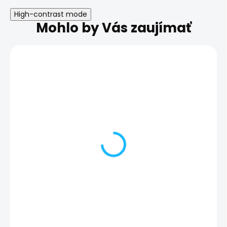
High-contrast mode
Mohlo by Vás zaujímať
Nefunkčné tlačidlá
Nefunkčné vibr
hlasitosti | iPhone 14
iPhone 14 Pro 
Pro Max
79,00 €
79,00 €